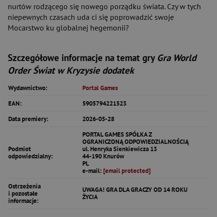
nurtów rodzącego się nowego porządku świata. Czy w tych
niepewnych czasach uda ci się poprowadzić swoje
Mocarstwo ku globalnej hegemonii?
Szczegółowe informacje na temat gry
Gra World
Order Świat w Kryzysie dodatek
Wydawnictwo:
Portal Games
EAN:
5905794221523
Data premiery:
2026-05-28
PORTAL GAMES SPÓŁKA Z
OGRANICZONĄ ODPOWIEDZIALNOŚCIĄ
Podmiot
ul. Henryka Sienkiewicza 13
odpowiedzialny:
44-190 Knurów
PL
e-mail:
[email protected]
Ostrzeżenia
UWAGA! GRA DLA GRACZY OD 14 ROKU
i pozostałe
ŻYCIA
informacje: