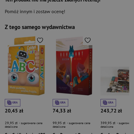
Pomóż innym i zostaw ocenę!
Z tego samego wydawnictwa
GRA
GRA
GRA
20,45 zł
74,33 zł
243,72 zł
29,95 zł
99,95 zł
399,95 zł
- sugerowana cena
- sugerowana cena
- sugerowana
detaliczna
detaliczna
detaliczna