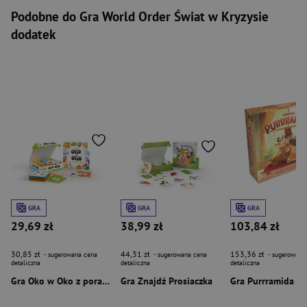
Podobne do Gra World Order Świat w Kryzysie
dodatek
GRA
GRA
GRA
29,69 zł
38,99 zł
103,84 zł
30,85 zł
44,31 zł
153,36 zł
- sugerowana cena
- sugerowana cena
- sugerowana
detaliczna
detaliczna
detaliczna
Gra Oko w Oko z porami roku
Gra Znajdź Prosiaczka
Gra Purrramida