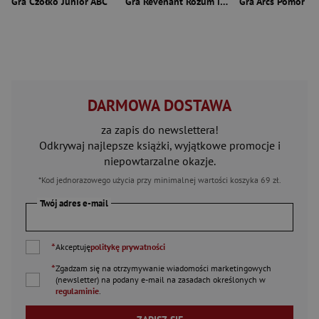
Gra Czółko Junior ABC
Gra Revenant Rozum i wiara dodatek
DARMOWA DOSTAWA
za zapis do newslettera!
Odkrywaj najlepsze książki, wyjątkowe promocje i
niepowtarzalne okazje.
*Kod jednorazowego użycia przy minimalnej wartości koszyka 69 zł.
Twój adres e-mail
*
Akceptuję
politykę prywatności
*
Zgadzam się na otrzymywanie wiadomości marketingowych
(newsletter) na podany
e-mail
na zasadach określonych w
regulaminie
.