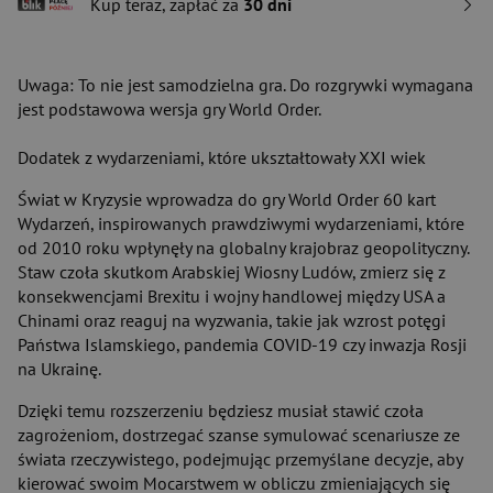
Kup teraz, zapłać za
30 dni
Uwaga: To nie jest samodzielna gra. Do rozgrywki wymagana
jest podstawowa wersja gry World Order.
Dodatek z wydarzeniami, które ukształtowały XXI wiek
Świat w Kryzysie wprowadza do gry World Order 60 kart
Wydarzeń, inspirowanych prawdziwymi wydarzeniami, które
od 2010 roku wpłynęły na globalny krajobraz geopolityczny.
Staw czoła skutkom Arabskiej Wiosny Ludów, zmierz się z
konsekwencjami Brexitu i wojny handlowej między USA a
Chinami oraz reaguj na wyzwania, takie jak wzrost potęgi
Państwa Islamskiego, pandemia COVID-19 czy inwazja Rosji
na Ukrainę.
Dzięki temu rozszerzeniu będziesz musiał stawić czoła
zagrożeniom, dostrzegać szanse symulować scenariusze ze
świata rzeczywistego, podejmując przemyślane decyzje, aby
kierować swoim Mocarstwem w obliczu zmieniających się