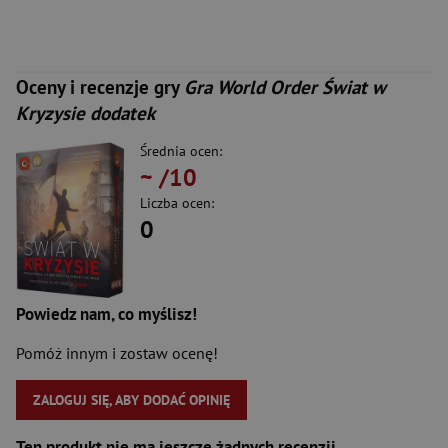
Oceny i recenzje gry
Gra World Order Świat w
Kryzysie dodatek
Średnia ocen:
~
/10
Liczba ocen:
0
Powiedz nam, co myślisz!
Pomóż innym i zostaw ocenę!
ZALOGUJ SIĘ, ABY DODAĆ OPINIĘ
Ten produkt nie ma jeszcze żadnych recenzji