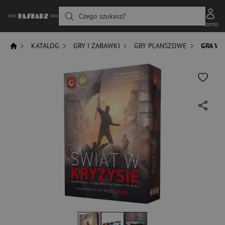
Czego szukasz?
Konto
KATALOG
GRY I ZABAWKI
GRY PLANSZOWE
GRA WO