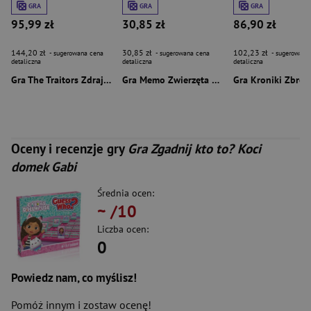
GRA
GRA
GRA
95,99 zł
30,85 zł
86,90 zł
144,20 zł
30,85 zł
102,23 zł
- sugerowana cena
- sugerowana cena
- sugerowana
detaliczna
detaliczna
detaliczna
Gra The Traitors Zdrajcy
Gra Memo Zwierzęta Świata
Oceny i recenzje gry
Gra Zgadnij kto to? Koci
domek Gabi
Średnia ocen:
~
/10
Liczba ocen:
0
Powiedz nam, co myślisz!
Pomóż innym i zostaw ocenę!