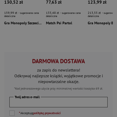
130,52 zł
77,63 zł
123,99 zł
159,99 zł
133,48 zł
213,55 zł
- sugerowana cena
- sugerowana cena
- sugerowana
detaliczna
detaliczna
detaliczna
Gra Monopoly Szczecin edycja miejska
Match Psi Partol
DARMOWA DOSTAWA
za zapis do newslettera!
Odkrywaj najlepsze książki, wyjątkowe promocje i
niepowtarzalne okazje.
*Kod jednorazowego użycia przy minimalnej wartości koszyka 69 zł.
Twój adres e-mail
*
Akceptuję
politykę prywatności