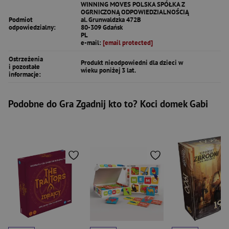
WINNING MOVES POLSKA SPÓŁKA Z
OGRNICZONĄ ODPOWIEDZIALNOŚCIĄ
Podmiot
al. Grunwaldzka 472B
odpowiedzialny:
80-309 Gdańsk
PL
e-mail:
[email protected]
Ostrzeżenia
Produkt nieodpowiedni dla dzieci w
i pozostałe
wieku poniżej 3 lat.
informacje:
Podobne do Gra Zgadnij kto to? Koci domek Gabi