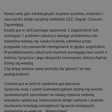
Nowa seria gier edukacyjnych wspiera uczniów, rodziców i
nauczycieli dzięki sprytnej metodzie ZZZ: Zagraj–Zrozum–
Zapamiętaj.
Każda gra w serii pomaga opanować 1 zagadnienie lub
rozwiązać 1 problem szkolny z danego przedmiotu lub
dziedziny wiedzy, np. nauka liczenia, odmiana przez
przypadki czy czasowniki nieregularne w języku angielskim.
W podejmowaniu szkolnych wyzwań pomagają nam uczeń o
imieniu Spryciula i jego ekspercki zwierzyniec, którzy chętnie
dzielą się wiedzą.
Z tą ekipą wiedza sama wchodzi do głowy! I to bez
podręczników!
Czwarta gra w serii to sylabowa gra karciana.
Spryciula wraz z psem Gramatyńczykiem dzielą się swoimi
sprawdzonymi sposobami na naukę czytania metodą
wizualno-sylabową. Jednocześnie dzięki syntezie i analizie
słuchowej rozwijają umiejętność łączenia mniejszych
elementów w większe… Niemożliwe?