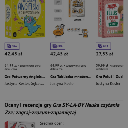
GRA
GRA
GRA
42,45 zł
42,45 zł
27,53 zł
64,99 zł
64,99 zł
39,99 zł
- sugerowana cena
- sugerowana cena
- sugerowana c
detaliczna
detaliczna
detaliczna
Gra Potworny Angielski dla przedszkolaków
Gra Tabliczka mnożenia Nauka liczenia Zzz zagraj-zrozum-zapamiętaj
Justyna Kesler
,
Gębacka Klaudyna
Justyna Kesler
Justyna Kesler
Oceny i recenzje gry
Gra SY-LA-BY Nauka czytania
Zzz: zagraj-zrozum-zapamiętaj
Średnia ocen: