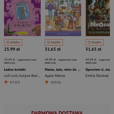
KSIĄŻKA
KSIĄŻKA
KSIĄŻKA
25,99 zł
31,65 zł
31,65 zł
39,99 zł
49,99 zł
49,99 zł
- sugerowana cena
- sugerowana cena
- sugerowana c
detaliczna
detaliczna
detaliczna
Ładne kwiatki
Mamo, tato, mów do mnie. Mój dzień
null null
,
Justyna Bednarek
Agata Matraś
,
Bartek Brosz
Emilia Dziubak
8,7 (17)
10,0 (1)
DARMOWA DOSTAWA