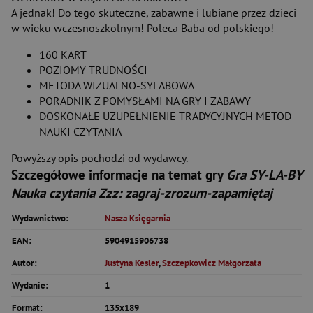
A jednak! Do tego skuteczne, zabawne i lubiane przez dzieci
w wieku wczesnoszkolnym! Poleca Baba od polskiego!
160 KART
POZIOMY TRUDNOŚCI
METODA WIZUALNO-SYLABOWA
PORADNIK Z POMYSŁAMI NA GRY I ZABAWY
DOSKONAŁE UZUPEŁNIENIE TRADYCYJNYCH METOD
NAUKI CZYTANIA
Powyższy opis pochodzi od wydawcy.
Szczegółowe informacje na temat gry
Gra SY-LA-BY
Nauka czytania Zzz: zagraj-zrozum-zapamiętaj
Wydawnictwo:
Nasza Księgarnia
EAN:
5904915906738
Autor:
Justyna Kesler
,
Szczepkowicz Małgorzata
Wydanie:
1
Format:
135x189