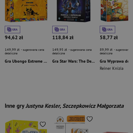
GRA
GRA
GRA
94,62 zł
118,84 zł
58,77 zł
149,99 zł
149,95 zł
89,99 zł
- sugerowana cena
- sugerowana cena
- sugerowana c
detaliczna
detaliczna
detaliczna
Gra Ubongo Extreme DE LUXE
Gra Star Wars: The Deckbuilding Game - Rebelia i Imperium rozszerzenie
Reiner Knizia
Inne gry
Justyna Kesler, Szczepkowicz Małgorzata