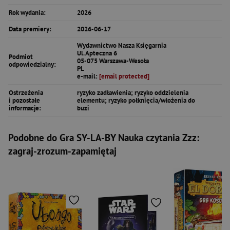
Rok wydania:
2026
Data premiery:
2026-06-17
Wydawnictwo Nasza Księgarnia
Ul. Apteczna 6
Podmiot
05-075 Warszawa-Wesoła
odpowiedzialny:
PL
e-mail:
[email protected]
Ostrzeżenia
ryzyko zadławienia; ryzyko oddzielenia
i pozostałe
elementu; ryzyko połknięcia/włożenia do
informacje:
buzi
Podobne do Gra SY-LA-BY Nauka czytania Zzz:
zagraj-zrozum-zapamiętaj