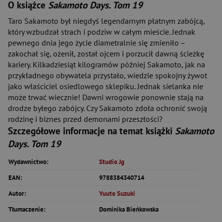
O książce
Sakamoto Days. Tom 19
Taro Sakamoto był niegdyś legendarnym płatnym zabójcą,
który wzbudzał strach i podziw w całym mieście. Jednak
pewnego dnia jego życie diametralnie się zmieniło –
zakochał się, ożenił, został ojcem i porzucił dawną ścieżkę
kariery. Kilkadziesiąt kilogramów później Sakamoto, jak na
przykładnego obywatela przystało, wiedzie spokojny żywot
jako właściciel osiedlowego sklepiku. Jednak sielanka nie
może trwać wiecznie! Dawni wrogowie ponownie stają na
drodze byłego zabójcy. Czy Sakamoto zdoła ochronić swoją
rodzinę i biznes przed demonami przeszłości?
Szczegółowe informacje na temat książki
Sakamoto
Days. Tom 19
Wydawnictwo:
Studio Jg
EAN:
9788384340714
Autor:
Yuuto Suzuki
Tłumaczenie:
Dominika Bieńkowska