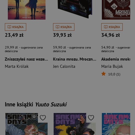
KSIĄŻKA
KSIĄŻKA
KSIĄŻKA
23,49 zł
39,93 zł
34,96 zł
29,99 zł
59,90 zł
54,90 zł
- sugerowana cena
- sugerowana cena
- sugerowana c
detaliczna
detaliczna
detaliczna
Zniszczyłeś nasz wszechświat, Aleks
Kraina mrozu. Mroczne opowieści (ilustrowane brzegi)
Akademia mroku
Marta Królak
Jen Calonita
Maria Bujak
10,0 (1)
Inne książki
Yuuto Suzuki