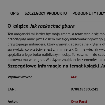
OPIS
SZCZEGÓŁY PRODUKTU
PODOBNE TYTUŁ
O książce
Jak rozkochać gbura
Ten arogancki miliarder był moją zmorą, a teraz stanie się m
przeciągnął mnie przez osiem miesięcy matchmakingowego piek
przystojnego miliardera, który wymyślił absurdalne kryteria d
sprawdzić, co właściwie jest z nim nie tak. On nie wie, jak w
spędziła u jego boku najbliższy miesiąc. To koszmar… do czasu
dorówna mu w tej grze. W książce znajdziecie: • enemies to 
Szczegółowe informacje na temat książki
J
Wydawnictwo:
Ale!
EAN:
9788383803241
Autor:
Kyra Parsi