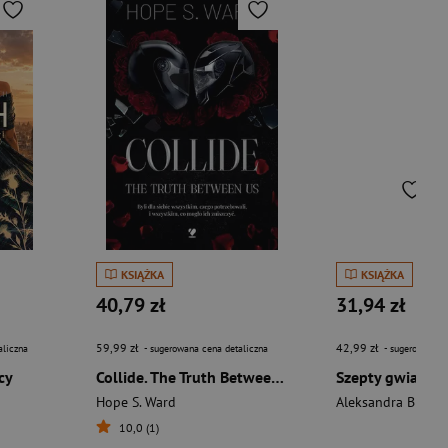
KSIĄŻKA
KSIĄŻKA
40,79 zł
31,94 zł
59,99 zł
42,99 zł
aliczna
- sugerowana cena detaliczna
- sugerowana c
cy
Collide. The Truth Between Us
Szepty gwiazd
Hope S. Ward
Aleksandra Broda
10,0 (1)