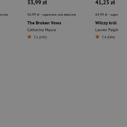
33,99 zł
41,23 zł
56,99 zł
69,99 zł
aliczna
- sugerowana cena detaliczna
- sugerowana c
The Broken Vows
Wilczy król
Catharina Maura
Lauren Palphreym
7,1 (195)
7,4 (584)