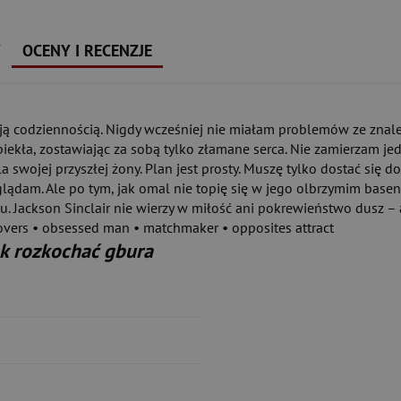
Y
OCENY I RECENZJE
oją codziennością. Nigdy wcześniej nie miałam problemów ze znalez
ła, zostawiając za sobą tylko złamane serca. Nie zamierzam jedn
la swojej przyszłej żony. Plan jest prosty. Muszę tylko dostać si
yglądam. Ale po tym, jak omal nie topię się w jego olbrzymim basen
. Jackson Sinclair nie wierzy w miłość ani pokrewieństwo dusz – al
lovers • obsessed man • matchmaker • opposites attract
ak rozkochać gbura