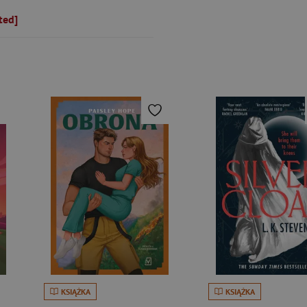
ted]
KSIĄŻKA
KSIĄŻKA