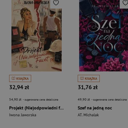
KSIĄŻKA
KSIĄŻKA
32,94 zł
31,76 zł
54,90 zł
49,90 zł
- sugerowana cena detaliczna
- sugerowana cena detaliczna
Projekt (Nie)odpowiedni facet
Szef na jedną noc
Iwona Jaworska
AT. Michalak