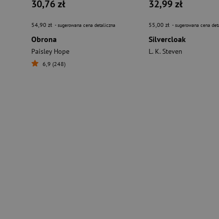
30,76 zł
32,99 zł
54,90 zł
55,00 zł
- sugerowana cena detaliczna
- sugerowana cena det
Obrona
Silvercloak
Paisley Hope
L. K. Steven
6,9 (248)