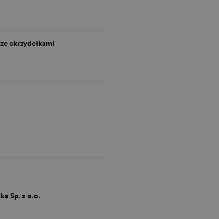
ze skrzydełkami
a Sp. z o.o.