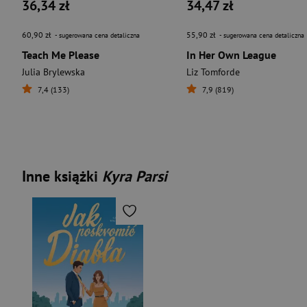
36,34 zł
34,47 zł
60,90 zł
55,90 zł
- sugerowana cena detaliczna
- sugerowana cena detaliczna
Teach Me Please
In Her Own League
Julia Brylewska
Liz Tomforde
7,4 (133)
7,9 (819)
Inne książki
Kyra Parsi