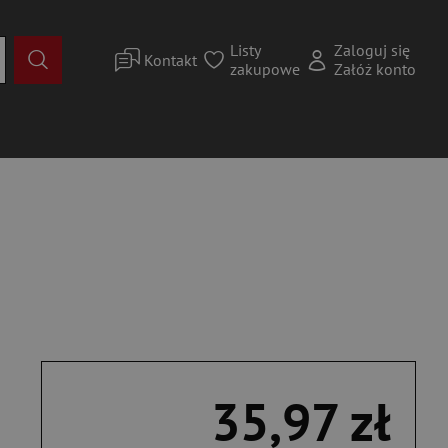
Listy
Zaloguj się
Kontakt
zakupowe
Załóż konto
35,97 zł