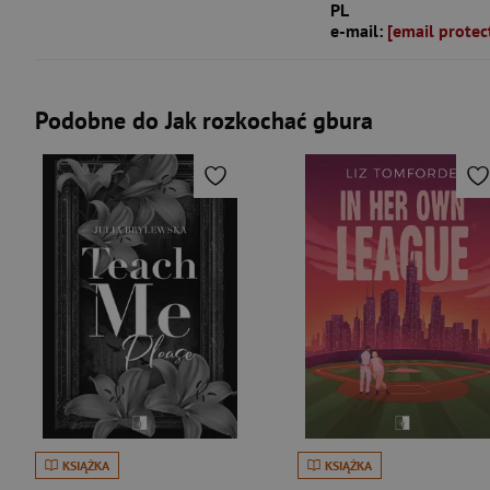
PL
e-mail:
[email protec
Podobne do Jak rozkochać gbura
KSIĄŻKA
KSIĄŻKA