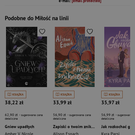
e-mail:
[email protected]
Podobne do Miłość na linii
KSIĄŻKA
KSIĄŻKA
KSIĄŻKA
38,22 zł
33,99 zł
35,97 zł
62,90 zł
56,90 zł
56,99 zł
- sugerowana cena
- sugerowana cena
- sugerowana c
detaliczna
detaliczna
detaliczna
Gniew upadłych
Zapiski o twoim zniknięciu
Jak rozkochać gbu
Amber V. Nicole
Alison Espach
Kyra Parsi