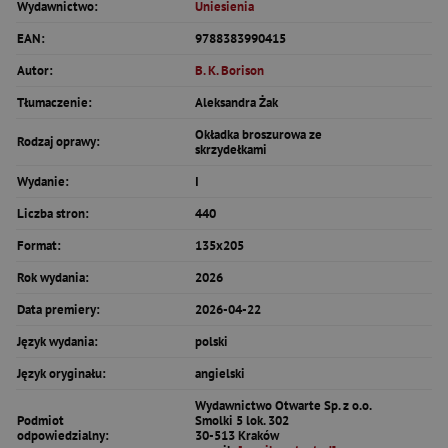
Wydawnictwo:
Uniesienia
EAN:
9788383990415
Autor:
B. K. Borison
Tłumaczenie:
Aleksandra Żak
Okładka broszurowa ze
Rodzaj oprawy:
skrzydełkami
Wydanie:
I
Liczba stron:
440
Format:
135x205
Rok wydania:
2026
Data premiery:
2026-04-22
Język wydania:
polski
Język oryginału:
angielski
Wydawnictwo Otwarte Sp. z o.o.
Podmiot
Smolki 5 lok. 302
odpowiedzialny:
30-513 Kraków