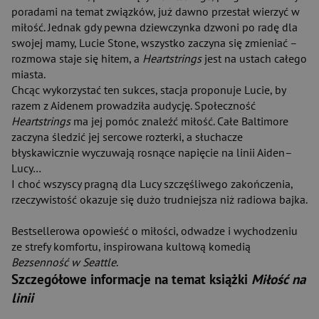
poradami na temat związków, już dawno przestał wierzyć w
miłość. Jednak gdy pewna dziewczynka dzwoni po radę dla
swojej mamy, Lucie Stone, wszystko zaczyna się zmieniać –
rozmowa staje się hitem, a
Heartstrings
jest na ustach całego
miasta.
Chcąc wykorzystać ten sukces, stacja proponuje Lucie, by
razem z Aidenem prowadziła audycję. Społeczność
Heartstrings
ma jej pomóc znaleźć miłość. Całe Baltimore
zaczyna śledzić jej sercowe rozterki, a słuchacze
błyskawicznie wyczuwają rosnące napięcie na linii Aiden–
Lucy…
I choć wszyscy pragną dla Lucy szczęśliwego zakończenia,
rzeczywistość okazuje się dużo trudniejsza niż radiowa bajka.
Bestsellerowa opowieść o miłości, odwadze i wychodzeniu
ze strefy komfortu, inspirowana kultową komedią
Bezsenność w Seattle
.
Szczegółowe informacje na temat książki
Miłość na
linii