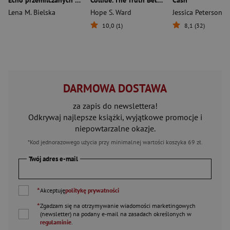
Echo przemilczanych słów
Collide. The Truth Between Us
Cash
Lena M. Bielska
Hope S. Ward
Jessica Peterson
10,0 (1)
8,1 (32)
DARMOWA DOSTAWA
za zapis do newslettera!
Odkrywaj najlepsze książki, wyjątkowe promocje i
niepowtarzalne okazje.
*Kod jednorazowego użycia przy minimalnej wartości koszyka 69 zł.
Twój adres e-mail
*
Akceptuję
politykę prywatności
*
Zgadzam się na otrzymywanie wiadomości marketingowych
(newsletter) na podany
e-mail
na zasadach określonych w
regulaminie
.