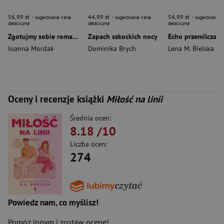
56,99 zł
44,99 zł
54,99 zł
- sugerowana cena
- sugerowana cena
- sugerowana c
detaliczna
detaliczna
detaliczna
Zgotujmy sobie romans (ilustrowane brzegi)
Zapach szkockich nocy
Joanna Mordak
Dominika Brych
Lena M. Bielska
Oceny i recenzje książki
Miłość na linii
Średnia ocen:
8.18
/10
Liczba ocen:
274
Powiedz nam, co myślisz!
Pomóż innym i zostaw ocenę!