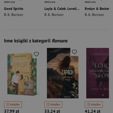
detaliczna
detaliczna
detaliczna
Good Spirits
Layla & Caleb. Lovelight Farms. Tom 3
B. K. Borison
B. K. Borison
B. K. Borison
Inne książki z kategorii
Romans
KSIĄŻKA
KSIĄŻKA
KSIĄŻKA
37,99 zł
33,24 zł
41,24 zł