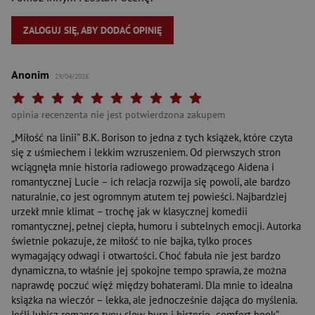
ZALOGUJ SIĘ, ABY DODAĆ OPINIĘ
Anonim
29/04/2026
Twoja ocena: Beznadziejna 1/10"
Twoja ocena: Bardzo słaba 2/10"
Twoja ocena: Słaba 3/10"
Twoja ocena: Może być 4/10"
Twoja ocena: Przeciętna 5/10"
Twoja ocena: Dobra 6/10"
Twoja ocena: Bardzo dobra 7/10"
Twoja ocena: Rewelacyjna 8/10"
Twoja ocena: Wybitna 9/10"
Twoja ocena: Arcydzieło 10
opinia recenzenta nie jest potwierdzona zakupem
„Miłość na linii” B.K. Borison to jedna z tych książek, które czyta
się z uśmiechem i lekkim wzruszeniem. Od pierwszych stron
wciągnęła mnie historia radiowego prowadzącego Aidena i
romantycznej Lucie – ich relacja rozwija się powoli, ale bardzo
naturalnie, co jest ogromnym atutem tej powieści. Najbardziej
urzekł mnie klimat – trochę jak w klasycznej komedii
romantycznej, pełnej ciepła, humoru i subtelnych emocji. Autorka
świetnie pokazuje, że miłość to nie bajka, tylko proces
wymagający odwagi i otwartości. Choć fabuła nie jest bardzo
dynamiczna, to właśnie jej spokojne tempo sprawia, że można
naprawdę poczuć więź między bohaterami. Dla mnie to idealna
książka na wieczór – lekka, ale jednocześnie dająca do myślenia.
Jeśli lubisz romanse typu slow burn i historie „comfort book”,