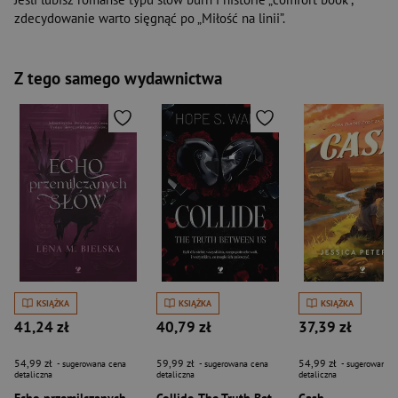
zdecydowanie warto sięgnąć po „Miłość na linii”.
Z tego samego wydawnictwa
KSIĄŻKA
KSIĄŻKA
KSIĄŻKA
41,24 zł
40,79 zł
37,39 zł
54,99 zł
59,99 zł
54,99 zł
- sugerowana cena
- sugerowana cena
- sugerowana c
detaliczna
detaliczna
detaliczna