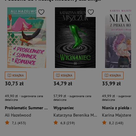
KSIĄŻKA
KSIĄŻKA
KSIĄŻKA
30,75 zł
34,79 zł
35,99 zł
49,90 zł
57,99 zł
49,99 zł
- sugerowana cena
- sugerowana cena
- sugerowana c
detaliczna
detaliczna
detaliczna
Problematic Summer Romance
Wygnaniec
Niania z piekła r
Ali Hazelwood
Katarzyna Berenika Miszczuk
Karina Majsterek
7,1 (453)
6,8 (259)
8,2 (148)