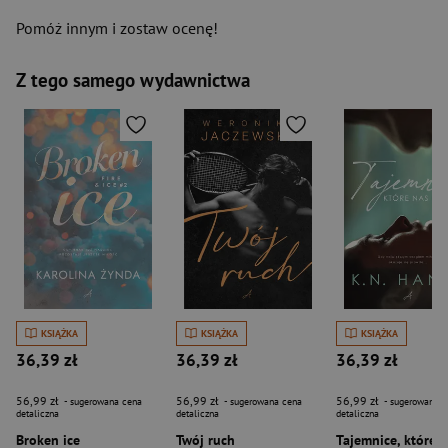
Pomóż innym i zostaw ocenę!
Z tego samego wydawnictwa
KSIĄŻKA
KSIĄŻKA
KSIĄŻKA
36,39 zł
36,39 zł
36,39 zł
56,99 zł
56,99 zł
56,99 zł
- sugerowana cena
- sugerowana cena
- sugerowana c
detaliczna
detaliczna
detaliczna
Broken ice
Twój ruch