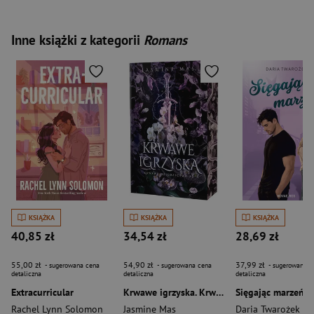
Inne książki z kategorii
Romans
KSIĄŻKA
KSIĄŻKA
KSIĄŻKA
40,85 zł
34,54 zł
28,69 zł
55,00 zł
54,90 zł
37,99 zł
- sugerowana cena
- sugerowana cena
- sugerowana c
detaliczna
detaliczna
detaliczna
Extracurricular
Krwawe igrzyska. Krwawe dziedzictwo. Tom 2
Sięgając marzeń. 
Rachel Lynn Solomon
Jasmine Mas
Daria Twarożek