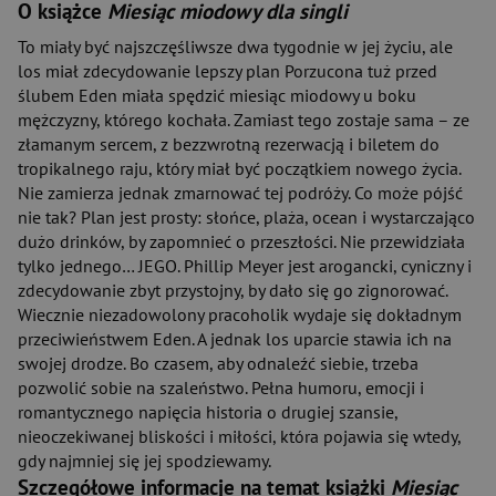
O książce
Miesiąc miodowy dla singli
To miały być najszczęśliwsze dwa tygodnie w jej życiu, ale
los miał zdecydowanie lepszy plan Porzucona tuż przed
ślubem Eden miała spędzić miesiąc miodowy u boku
mężczyzny, którego kochała. Zamiast tego zostaje sama – ze
złamanym sercem, z bezzwrotną rezerwacją i biletem do
tropikalnego raju, który miał być początkiem nowego życia.
Nie zamierza jednak zmarnować tej podróży. Co może pójść
nie tak? Plan jest prosty: słońce, plaża, ocean i wystarczająco
dużo drinków, by zapomnieć o przeszłości. Nie przewidziała
tylko jednego… JEGO. Phillip Meyer jest arogancki, cyniczny i
zdecydowanie zbyt przystojny, by dało się go zignorować.
Wiecznie niezadowolony pracoholik wydaje się dokładnym
przeciwieństwem Eden. A jednak los uparcie stawia ich na
swojej drodze. Bo czasem, aby odnaleźć siebie, trzeba
pozwolić sobie na szaleństwo. Pełna humoru, emocji i
romantycznego napięcia historia o drugiej szansie,
nieoczekiwanej bliskości i miłości, która pojawia się wtedy,
gdy najmniej się jej spodziewamy.
Szczegółowe informacje na temat książki
Miesiąc