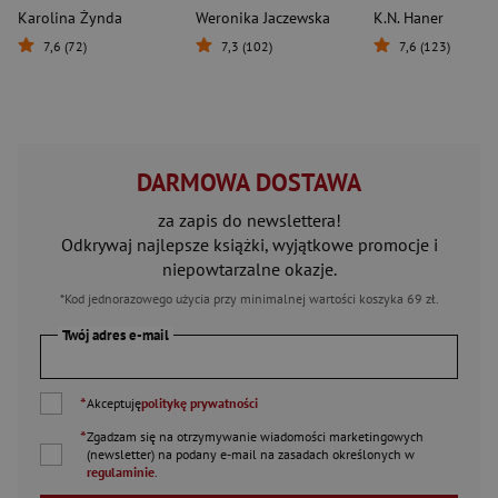
Karolina Żynda
Weronika Jaczewska
K.N. Haner
7,6 (72)
7,3 (102)
7,6 (123)
DARMOWA DOSTAWA
za zapis do newslettera!
Odkrywaj najlepsze książki, wyjątkowe promocje i
niepowtarzalne okazje.
*Kod jednorazowego użycia przy minimalnej wartości koszyka 69 zł.
Twój adres e-mail
*
Akceptuję
politykę prywatności
*
Zgadzam się na otrzymywanie wiadomości marketingowych
(newsletter) na podany
e-mail
na zasadach określonych w
regulaminie
.