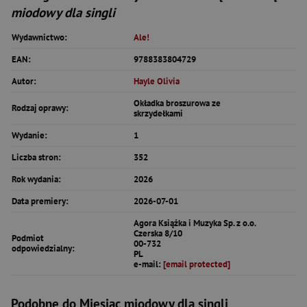
miodowy dla singli
Wydawnictwo:
Ale!
EAN:
9788383804729
Autor:
Hayle Olivia
Okładka broszurowa ze
Rodzaj oprawy:
skrzydełkami
Wydanie:
1
Liczba stron:
352
Rok wydania:
2026
Data premiery:
2026-07-01
Agora Książka i Muzyka Sp. z o.o.
Czerska 8/10
Podmiot
00-732
odpowiedzialny:
PL
e-mail:
[email protected]
Podobne do Miesiąc miodowy dla singli