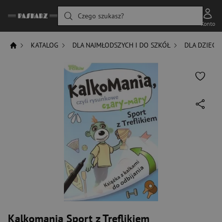
Czego szukasz?
Konto
KATALOG
DLA NAJMŁODSZYCH I DO SZKÓŁ
DLA DZIECI
Kalkomania Sport z Treflikiem