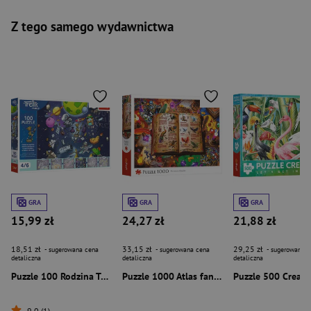
Z tego samego wydawnictwa
GRA
GRA
GRA
15,99 zł
24,27 zł
21,88 zł
18,51 zł
33,15 zł
29,25 zł
- sugerowana cena
- sugerowana cena
- sugerowana c
detaliczna
detaliczna
detaliczna
Puzzle 100 Rodzina Treflików Robobot w kosmosie 16544
Puzzle 1000 Atlas fantastycznych ptaków 10980
9,0 (1)