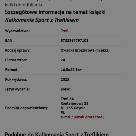
kalki do odbijania.
Szczegółowe informacje na temat książki
Kalkomania Sport z Treflikiem
Wydawnictwo:
Trefl
EAN:
9788367797108
Rodzaj oprawy:
Okładka broszurowa (miękka)
Liczba stron:
24
Format:
16.5x23.5cm
Rok wydania:
2025
Język wydania:
polski
Trefl SA
Kontenerowa 25
Podmiot odpowiedzialny:
81-155 Gdynia
PL
e-mail:
[email protected]
Podobne do Kalkomania Sport z Treflikiem