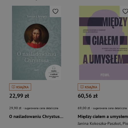
KSIĄŻKA
KSIĄŻKA
22,99 zł
60,56 zł
29,90 zł
69,00 zł
- sugerowana cena detaliczna
- sugerowana cena detaliczna
O naśladowaniu Chrystusa wyd. 2026
Między ciałem a umysłem
Janina Kokoszka-Paszkot
,
Piotr Wierzbińsk