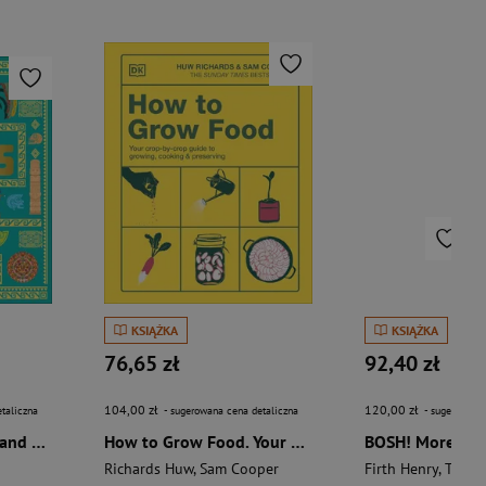
KSIĄŻKA
KSIĄŻKA
76,65 zł
92,40 zł
104,00 zł
120,00 zł
taliczna
- sugerowana cena detaliczna
- sugerowana 
The Aztecs. The Rise and Fall of a Mighty Empire
How to Grow Food. Your Crop-by-Crop Guide to Growing, Cooking, & Preserving
Richards Huw
,
Sam Cooper
Firth Henry
,
Theas