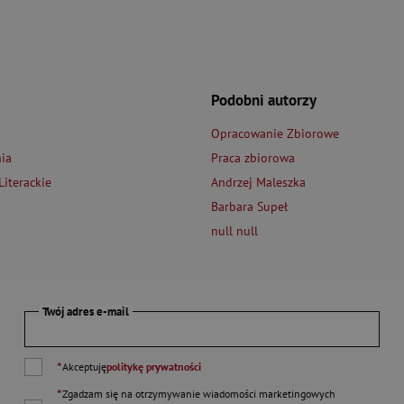
Podobni autorzy
Opracowanie Zbiorowe
ia
Praca zbiorowa
iterackie
Andrzej Maleszka
Barbara Supeł
null null
Twój adres e-mail
*
Akceptuję
politykę prywatności
*
Zgadzam się na otrzymywanie wiadomości marketingowych