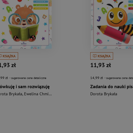
KSIĄŻKA
KSIĄŻKA
1,93 zł
11,93 zł
,99 zł
14,99 zł
- sugerowana cena detaliczna
- sugerowana cena det
ówkuję i sam rozwiązuję
Zadania do nauki pis
rota Brykała
,
Ewelina Chmielińska
Dorota Brykała