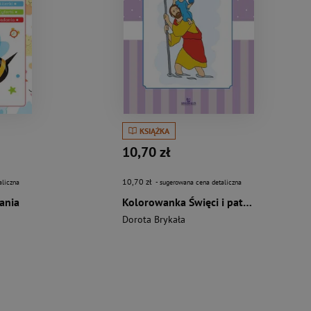
KSIĄŻKA
10,70 zł
10,70 zł
aliczna
- sugerowana cena detaliczna
ania
Kolorowanka Święci i patroni
Dorota Brykała