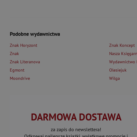
Podobne wydawnictwa
Znak Horyzont
Znak Koncept
Znak
Nasza Księgarn
Znak Literanova
Wydawnictwo L
Egmont
Olesiejuk
Moondrive
Wilga
DARMOWA DOSTAWA
za zapis do newslettera!
Odkrywaj najlepsze książki, wyjątkowe promocje i