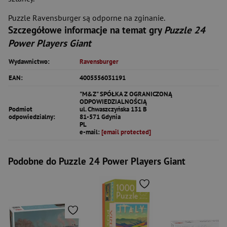
Puzzle Ravensburger są odporne na zginanie.
Szczegółowe informacje na temat gry
Puzzle 24
Power Players Giant
Wydawnictwo:
Ravensburger
EAN:
4005556031191
"M&Z" SPÓŁKA Z OGRANICZONĄ
ODPOWIEDZIALNOŚCIĄ
Podmiot
ul. Chwaszczyńska 131 B
odpowiedzialny:
81-571 Gdynia
PL
e-mail:
[email protected]
Podobne do Puzzle 24 Power Players Giant