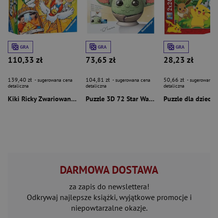
GRA
GRA
GRA
110,33 zł
73,65 zł
28,23 zł
139,40 zł
104,81 zł
50,66 zł
- sugerowana cena
- sugerowana cena
- sugerowana c
detaliczna
detaliczna
detaliczna
Kiki Ricky Zwariowana gra z latającymi jajkami
Puzzle 3D 72 Star Wars Grogu Kula
DARMOWA DOSTAWA
za zapis do newslettera!
Odkrywaj najlepsze książki, wyjątkowe promocje i
niepowtarzalne okazje.