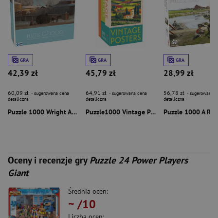
GRA
GRA
GRA
42,39 zł
45,79 zł
28,99 zł
60,09 zł
64,91 zł
56,78 zł
- sugerowana cena
- sugerowana cena
- sugerowana c
detaliczna
detaliczna
detaliczna
Puzzle 1000 Wright Annankatu on a Cold Winter Morning 58690
Puzzle1000 Vintage Posters Italy 58297
Oceny i recenzje gry
Puzzle 24 Power Players
Giant
Średnia ocen:
~
/10
Liczba ocen: