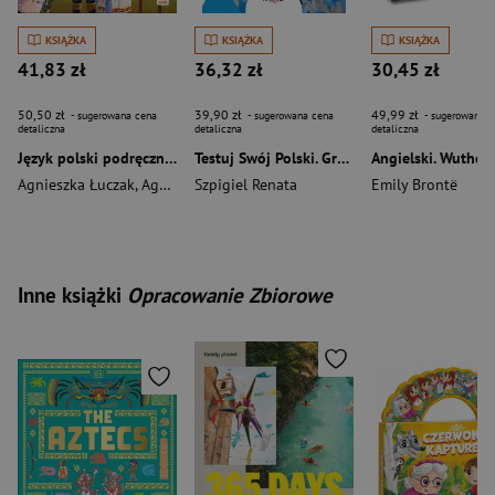
KSIĄŻKA
KSIĄŻKA
KSIĄŻKA
41,83 zł
36,32 zł
30,45 zł
50,50 zł
39,90 zł
49,99 zł
- sugerowana cena
- sugerowana cena
- sugerowana c
detaliczna
detaliczna
detaliczna
Język polski podręcznik dla klasy 7 Między nami EDYCJA 2026
Testuj Swój Polski. Gramatyka 2 wyd. II
Agnieszka Łuczak
,
Agnieszka Suchowierska
Szpigiel Renata
,
Roland Maszka
Emily Brontë
Inne książki
Opracowanie Zbiorowe