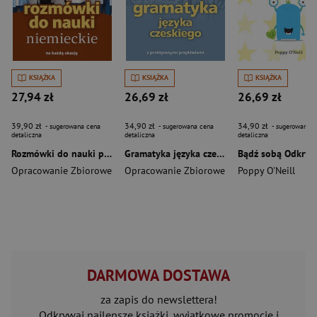
KSIĄŻKA
KSIĄŻKA
KSIĄŻKA
27,94 zł
26,69 zł
26,69 zł
39,90 zł
34,90 zł
34,90 zł
- sugerowana cena
- sugerowana cena
- sugerowana c
detaliczna
detaliczna
detaliczna
Rozmówki do nauki polsko-niemieckie
Gramatyka języka czeskiego wyd. 2
Opracowanie Zbiorowe
Opracowanie Zbiorowe
Poppy O'Neill
DARMOWA DOSTAWA
za zapis do newslettera!
Odkrywaj najlepsze książki, wyjątkowe promocje i