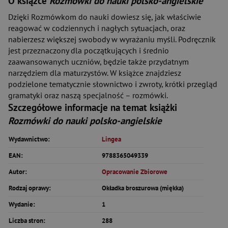
O książce
Rozmówki do nauki polsko-angielskie
Dzięki Rozmówkom do nauki dowiesz się, jak właściwie
reagować w codziennych i nagłych sytuacjach, oraz
nabierzesz większej swobody w wyrażaniu myśli. Podręcznik
jest przeznaczony dla początkujących i średnio
zaawansowanych uczniów, będzie także przydatnym
narzędziem dla maturzystów. W książce znajdziesz
podzielone tematycznie słownictwo i zwroty, krótki przegląd
gramatyki oraz naszą specjalność – rozmówki.
Szczegółowe informacje na temat książki
Rozmówki do nauki polsko-angielskie
Wydawnictwo:
Lingea
EAN:
9788365049339
Autor:
Opracowanie Zbiorowe
Rodzaj oprawy:
Okładka broszurowa (miękka)
Wydanie:
1
Liczba stron:
288