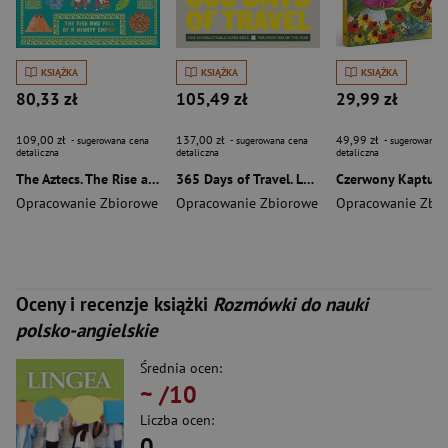
KSIĄŻKA
KSIĄŻKA
KSIĄŻKA
80,33 zł
105,49 zł
29,99 zł
109,00 zł
137,00 zł
49,99 zł
- sugerowana cena
- sugerowana cena
- sugerowana c
detaliczna
detaliczna
detaliczna
The Aztecs. The Rise and Fall of a Mighty Empire
365 Days of Travel. Lonely Planet
Czerwony Kapture
Opracowanie Zbiorowe
Opracowanie Zbiorowe
Opracowanie Zbi
Oceny i recenzje książki
Rozmówki do nauki
polsko-angielskie
Średnia ocen:
~
/10
Liczba ocen:
0