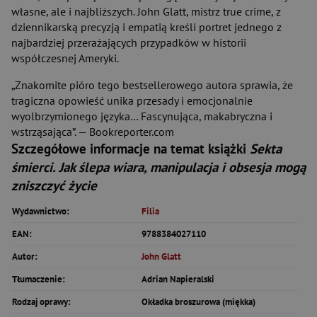
własne, ale i najbliższych. John Glatt, mistrz true crime, z
dziennikarską precyzją i empatią kreśli portret jednego z
najbardziej przerażających przypadków w historii
współczesnej Ameryki.
„Znakomite pióro tego bestsellerowego autora sprawia, że
tragiczna opowieść unika przesady i emocjonalnie
wyolbrzymionego języka… Fascynująca, makabryczna i
wstrząsająca”. — Bookreporter.com
Szczegółowe informacje na temat książki
Sekta
śmierci. Jak ślepa wiara, manipulacja i obsesja mogą
zniszczyć życie
Wydawnictwo:
Filia
EAN:
9788384027110
Autor:
John Glatt
Tłumaczenie:
Adrian Napieralski
Rodzaj oprawy:
Okładka broszurowa (miękka)