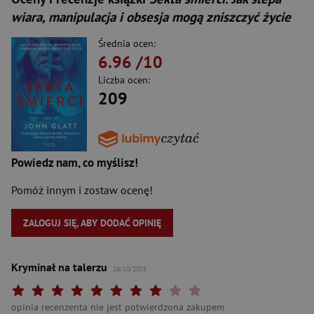
wiara, manipulacja i obsesja mogą zniszczyć życie
Średnia ocen:
6.96
/10
Liczba ocen:
209
Powiedz nam, co myślisz!
Pomóż innym i zostaw ocenę!
ZALOGUJ SIĘ, ABY DODAĆ OPINIĘ
Kryminał na talerzu
16/10/2025
Twoja ocena: Beznadziejna 1/10"
Twoja ocena: Bardzo słaba 2/10"
Twoja ocena: Słaba 3/10"
Twoja ocena: Może być 4/10"
Twoja ocena: Przeciętna 5/10"
Twoja ocena: Dobra 6/10"
Twoja ocena: Bardzo dobra 7/10"
Twoja ocena: Rewelacyjna 8/10"
Twoja ocena: Wybitna 9/10"
Twoja ocena: Arcydzieło 10
opinia recenzenta nie jest potwierdzona zakupem