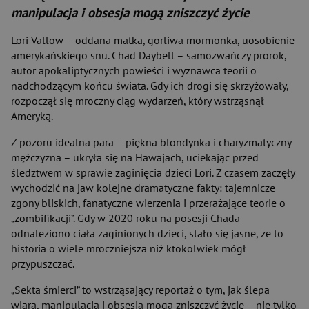
manipulacja i obsesja mogą zniszczyć życie
Lori Vallow – oddana matka, gorliwa mormonka, uosobienie
amerykańskiego snu. Chad Daybell – samozwańczy prorok,
autor apokaliptycznych powieści i wyznawca teorii o
nadchodzącym końcu świata. Gdy ich drogi się skrzyżowały,
rozpoczął się mroczny ciąg wydarzeń, który wstrząsnął
Ameryką.
Z pozoru idealna para – piękna blondynka i charyzmatyczny
mężczyzna – ukryła się na Hawajach, uciekając przed
śledztwem w sprawie zaginięcia dzieci Lori. Z czasem zaczęły
wychodzić na jaw kolejne dramatyczne fakty: tajemnicze
zgony bliskich, fanatyczne wierzenia i przerażające teorie o
„zombifikacji”. Gdy w 2020 roku na posesji Chada
odnaleziono ciała zaginionych dzieci, stało się jasne, że to
historia o wiele mroczniejsza niż ktokolwiek mógł
przypuszczać.
„Sekta śmierci” to wstrząsający reportaż o tym, jak ślepa
wiara, manipulacja i obsesja mogą zniszczyć życie – nie tylko