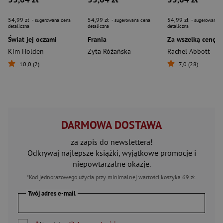
54,99 zł
54,99 zł
54,99 zł
- sugerowana cena
- sugerowana cena
- sugerowana c
detaliczna
detaliczna
detaliczna
Świat jej oczami
Frania
Za wszelką cenę
Kim Holden
Zyta Różańska
Rachel Abbott
10,0 (2)
7,0 (28)
DARMOWA DOSTAWA
za zapis do newslettera!
Odkrywaj najlepsze książki, wyjątkowe promocje i
niepowtarzalne okazje.
*Kod jednorazowego użycia przy minimalnej wartości koszyka 69 zł.
Twój adres e-mail