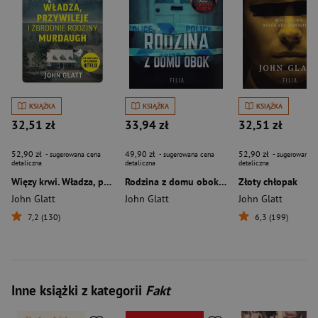
KSIĄŻKA
KSIĄŻKA
KSIĄŻKA
32,51 zł
33,94 zł
32,51 zł
52,90 zł
49,90 zł
52,90 zł
- sugerowana cena
- sugerowana cena
- sugerowana c
detaliczna
detaliczna
detaliczna
Więzy krwi. Władza, przywileje i zbrodnie rodziny Murdaugh
Rodzina z domu obok wyd. 2025
Złoty chłopak
John Glatt
John Glatt
John Glatt
7,2 (130)
6,3 (199)
Inne książki z kategorii
Fakt