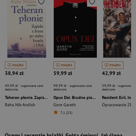
KSIĄŻKA
KSIĄŻKA
KSIĄŻKA
38,94 zł
59,99 zł
42,99 zł
49,99 zł
99,99 zł
59,99 zł
- sugerowana cena
- sugerowana cena
- sugerowana c
detaliczna
detaliczna
detaliczna
Teheran płonie. Zapiski z Iranu po ataku Izraela i USA
Opus Dei. Brudne pieniądze, handel ludźmi i skrajnie prawicowa organizacja kościelna
Raha Nik-Andish
Gore Gareth
Opracowanie Zbi
7,1 (25)
Oceny i recenzje książki
Sekta śmierci. Jak ślepa