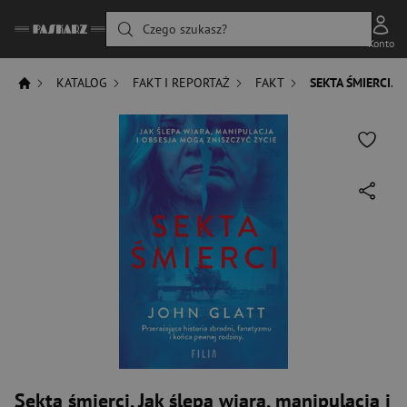
Czego szukasz?
Konto
KATALOG
FAKT I REPORTAŻ
FAKT
SEKTA ŚMIERCI. 
Sekta śmierci. Jak ślepa wiara, manipulacja i