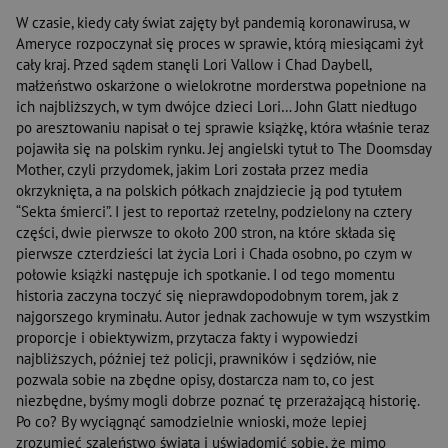
W czasie, kiedy cały świat zajęty był pandemią koronawirusa, w
Ameryce rozpoczynał się proces w sprawie, którą miesiącami żył
cały kraj. Przed sądem stanęli Lori Vallow i Chad Daybell,
małżeństwo oskarżone o wielokrotne morderstwa popełnione na
ich najbliższych, w tym dwójce dzieci Lori… John Glatt niedługo
po aresztowaniu napisał o tej sprawie książkę, która właśnie teraz
pojawiła się na polskim rynku. Jej angielski tytuł to The Doomsday
Mother, czyli przydomek, jakim Lori została przez media
okrzyknięta, a na polskich półkach znajdziecie ją pod tytułem
“Sekta śmierci”. I jest to reportaż rzetelny, podzielony na cztery
części, dwie pierwsze to około 200 stron, na które składa się
pierwsze czterdzieści lat życia Lori i Chada osobno, po czym w
połowie książki następuje ich spotkanie. I od tego momentu
historia zaczyna toczyć się nieprawdopodobnym torem, jak z
najgorszego kryminału. Autor jednak zachowuje w tym wszystkim
proporcje i obiektywizm, przytacza fakty i wypowiedzi
najbliższych, później też policji, prawników i sędziów, nie
pozwala sobie na zbędne opisy, dostarcza nam to, co jest
niezbędne, byśmy mogli dobrze poznać tę przerażającą historię.
Po co? By wyciągnąć samodzielnie wnioski, może lepiej
zrozumieć szaleństwo świata i uświadomić sobie, że mimo