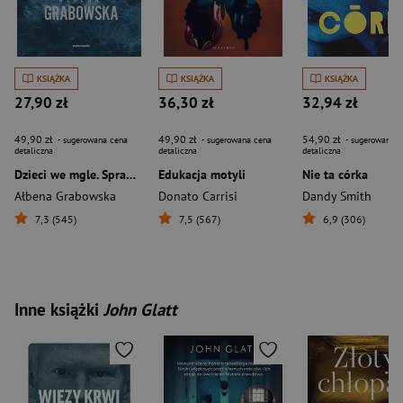
KSIĄŻKA
KSIĄŻKA
KSIĄŻKA
27,90 zł
36,30 zł
32,94 zł
49,90 zł
49,90 zł
54,90 zł
- sugerowana cena
- sugerowana cena
- sugerowana c
detaliczna
detaliczna
detaliczna
Dzieci we mgle. Sprawa ginekologa
Edukacja motyli
Nie ta córka
Ałbena Grabowska
Donato Carrisi
Dandy Smith
7,3 (545)
7,5 (567)
6,9 (306)
Inne książki
John Glatt