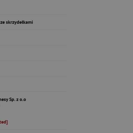
ze skrzydełkami
sy Sp. z o.o
a
ted]