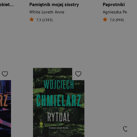
Wolta. Opowieść o kobietach w zmianie
Pamiętnik mojej siostry
Paprotniki
White Loreth Anne
Agnieszka Peszek
7,3 (1383)
7,0 (998)