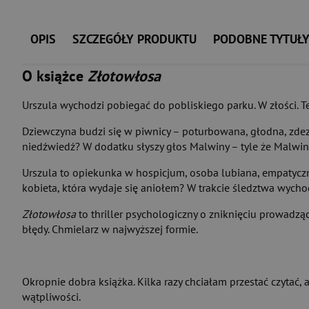
OPIS
SZCZEGÓŁY PRODUKTU
PODOBNE TYTUŁ
O książce
Złotowłosa
Urszula wychodzi pobiegać do pobliskiego parku. W złości. Te
Dziewczyna budzi się w piwnicy – poturbowana, głodna, zdezor
niedźwiedź? W dodatku słyszy głos Malwiny – tyle że Malwina 
Urszula to opiekunka w hospicjum, osoba lubiana, empatyczna
kobieta, która wydaje się aniołem? W trakcie śledztwa wychod
Złotowłosa
to thriller psychologiczny o zniknięciu prowadzą
błędy. Chmielarz w najwyższej formie.
Okropnie dobra książka. Kilka razy chciałam przestać czytać,
wątpliwości.