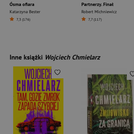
Ósma ofiara
Partnerzy. Finał
Katarzyna Bester
Robert Michniewicz
7,3 (176)
7,7 (117)
Inne książki
Wojciech Chmielarz