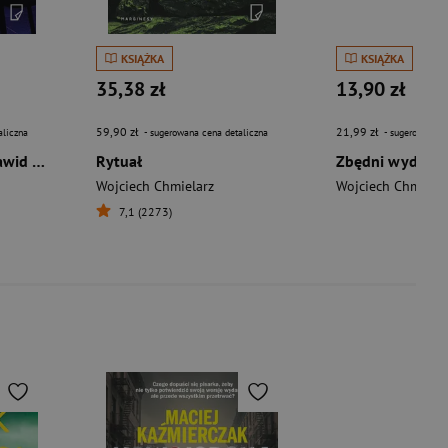
KSIĄŻKA
KSIĄŻKA
35,38 zł
13,90 zł
59,90 zł
21,99 zł
aliczna
- sugerowana cena detaliczna
- sugerowana c
Zombie. Detektyw Dawid Wolski. 2
Rytuał
Zbędni wyd. ki
Wojciech Chmielarz
Wojciech Chmielar
7,1 (2273)