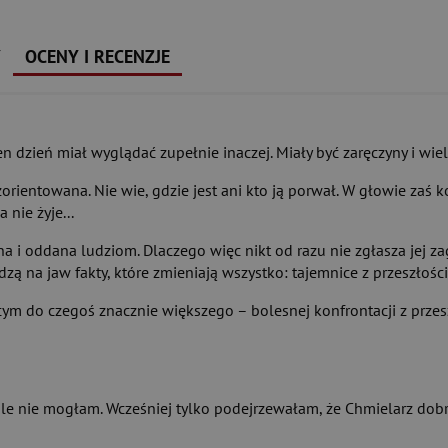
Y
OCENY I RECENZJE
n dzień miał wyglądać zupełnie inaczej. Miały być zaręczyny i wiel
ientowana. Nie wie, gdzie jest ani kto ją porwał. W głowie zaś ko
nie żyje...
 i oddana ludziom. Dlaczego więc nikt od razu nie zgłasza jej z
zą na jaw fakty, które zmieniają wszystko: tajemnice z przeszłości
cym do czegoś znacznie większego – bolesnej konfrontacji z przesz
 ale nie mogłam. Wcześniej tylko podejrzewałam, że Chmielarz dob