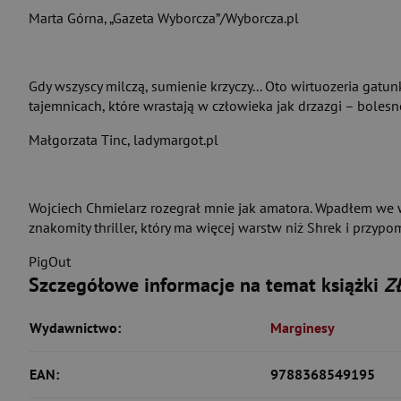
Marta Górna, „Gazeta Wyborcza”/Wyborcza.pl
Gdy wszyscy milczą, sumienie krzyczy... Oto wirtuozeria ga
tajemnicach, które wrastają w człowieka jak drzazgi – bolesn
Małgorzata Tinc, ladymargot.pl
Wojciech Chmielarz rozegrał mnie jak amatora. Wpadłem we wsz
znakomity thriller, który ma więcej warstw niż Shrek i przypo
PigOut
Szczegółowe informacje na temat książki
Z
Wydawnictwo:
Marginesy
EAN:
9788368549195