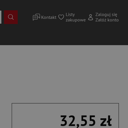
Listy
Zaloguj się
Kontakt
zakupowe
Załóż konto
32,55 zł