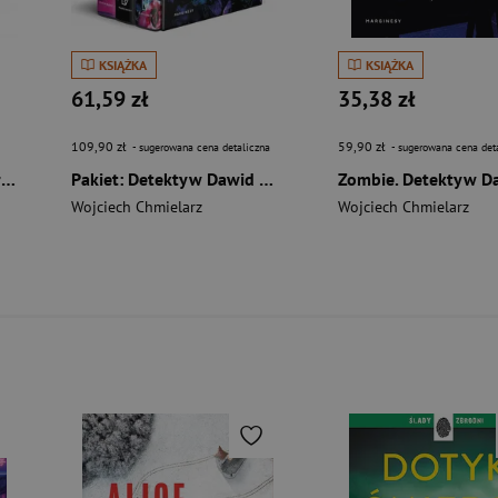
KSIĄŻKA
KSIĄŻKA
61,59 zł
35,38 zł
109,90 zł
59,90 zł
- sugerowana cena detaliczna
- sugerowana cena det
Pakiet: Żmijowsko / Za granicą
Pakiet: Detektyw Dawid Wolski. Tom 1-3
Wojciech Chmielarz
Wojciech Chmielarz