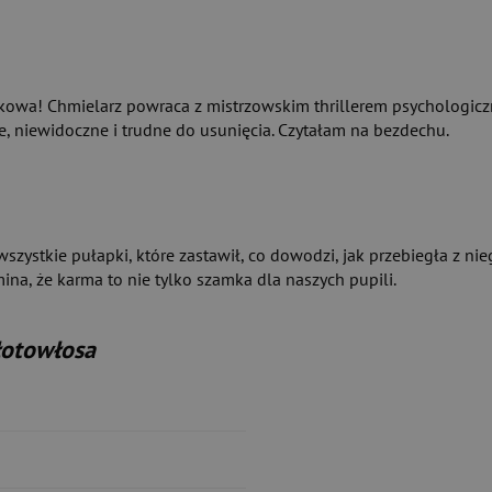
tunkowa! Chmielarz powraca z mistrzowskim thrillerem psychologic
e, niewidoczne i trudne do usunięcia. Czytałam na bezdechu.
ystkie pułapki, które zastawił, co dowodzi, jak przebiegła z niego
mina, że karma to nie tylko szamka dla naszych pupili.
łotowłosa