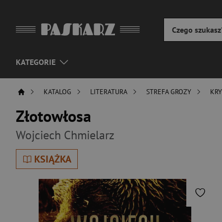
KATEGORIE
KATALOG
LITERATURA
STREFA GROZY
KRY
Złotowłosa
Wojciech Chmielarz
KSIĄŻKA