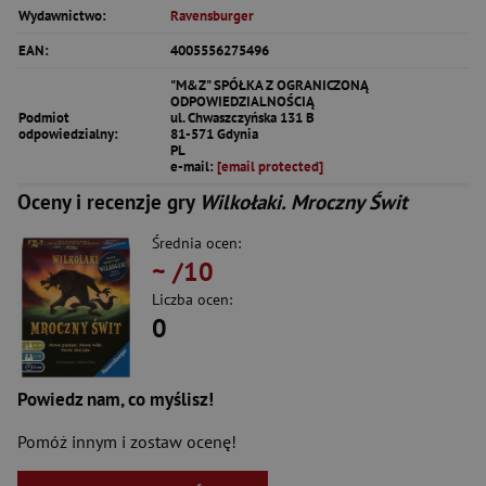
Wydawnictwo:
Ravensburger
EAN:
4005556275496
"M&Z" SPÓŁKA Z OGRANICZONĄ
ODPOWIEDZIALNOŚCIĄ
Podmiot
ul. Chwaszczyńska 131 B
odpowiedzialny:
81-571 Gdynia
PL
e-mail:
[email protected]
Oceny i recenzje gry
Wilkołaki. Mroczny Świt
Średnia ocen:
~
/10
Liczba ocen:
0
Powiedz nam, co myślisz!
Pomóż innym i zostaw ocenę!