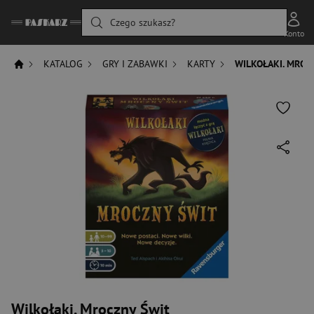
Czego szukasz?
Konto
KATALOG
GRY I ZABAWKI
KARTY
WILKOŁAKI. MROC
Wilkołaki. Mroczny Świt