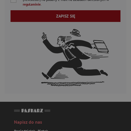
regulaminie
.
ZAPISZ SIĘ
Napisz do nas