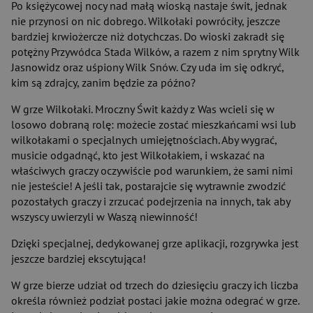
Po księżycowej nocy nad małą wioską nastaje świt, jednak
nie przynosi on nic dobrego. Wilkołaki powróciły, jeszcze
bardziej krwiożercze niż dotychczas. Do wioski zakradł się
potężny Przywódca Stada Wilków, a razem z nim sprytny Wilk
Jasnowidz oraz uśpiony Wilk Snów. Czy uda im się odkryć,
kim są zdrajcy, zanim będzie za późno?
W grze Wilkołaki. Mroczny Świt każdy z Was wcieli się w
losowo dobraną rolę: możecie zostać mieszkańcami wsi lub
wilkołakami o specjalnych umiejętnościach. Aby wygrać,
musicie odgadnąć, kto jest Wilkołakiem, i wskazać na
właściwych graczy oczywiście pod warunkiem, że sami nimi
nie jesteście! A jeśli tak, postarajcie się wytrawnie zwodzić
pozostałych graczy i zrzucać podejrzenia na innych, tak aby
wszyscy uwierzyli w Waszą niewinność!
Dzięki specjalnej, dedykowanej grze aplikacji, rozgrywka jest
jeszcze bardziej ekscytująca!
W grze bierze udział od trzech do dziesięciu graczy ich liczba
określa również podział postaci jakie można odegrać w grze.