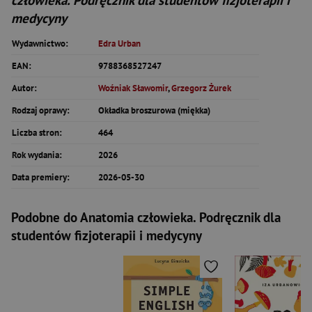
człowieka. Podręcznik dla studentów fizjoterapii i
medycyny
Wydawnictwo:
Edra Urban
EAN:
9788368527247
Autor:
Woźniak Sławomir
,
Grzegorz Żurek
Rodzaj oprawy:
Okładka broszurowa (miękka)
Liczba stron:
464
Rok wydania:
2026
Data premiery:
2026-05-30
Podobne do Anatomia człowieka. Podręcznik dla
studentów fizjoterapii i medycyny