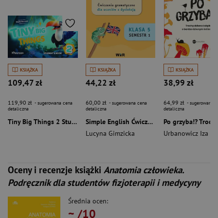
KSIĄŻKA
KSIĄŻKA
KSIĄŻKA
109,47 zł
44,22 zł
38,99 zł
119,90 zł
60,00 zł
64,99 zł
- sugerowana cena
- sugerowana cena
- sugerowana c
detaliczna
detaliczna
detaliczna
Tiny Big Things 2 Student's Book with Digital Practice and Resources
Simple English Ćwiczenia z gramatyki dla uczniów z dysleksją klasa 5 semestr 1
Lucyna Gimzicka
Urbanowicz Iza
Oceny i recenzje książki
Anatomia człowieka.
Podręcznik dla studentów fizjoterapii i medycyny
Średnia ocen:
~
/10