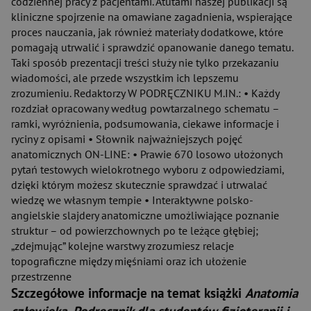
codziennej pracy z pacjentami. Atutami naszej publikacji są
kliniczne spojrzenie na omawiane zagadnienia, wspierające
proces nauczania, jak również materiały dodatkowe, które
pomagają utrwalić i sprawdzić opanowanie danego tematu.
Taki sposób prezentacji treści służy nie tylko przekazaniu
wiadomości, ale przede wszystkim ich lepszemu
zrozumieniu. Redaktorzy W PODRĘCZNIKU M.IN.: • Każdy
rozdział opracowany według powtarzalnego schematu –
ramki, wyróżnienia, podsumowania, ciekawe informacje i
ryciny z opisami • Słownik najważniejszych pojęć
anatomicznych ON-LINE: • Prawie 670 losowo ułożonych
pytań testowych wielokrotnego wyboru z odpowiedziami,
dzięki którym możesz skutecznie sprawdzać i utrwalać
wiedzę we własnym tempie • Interaktywne polsko-
angielskie slajdery anatomiczne umożliwiające poznanie
struktur – od powierzchownych po te leżące głębiej;
„zdejmując” kolejne warstwy zrozumiesz relacje
topograficzne między mięśniami oraz ich ułożenie
przestrzenne
Szczegółowe informacje na temat książki
Anatomia