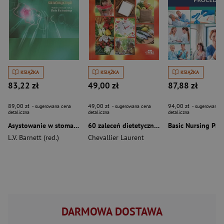
KSIĄŻKA
KSIĄŻKA
KSIĄŻKA
83,22 zł
49,00 zł
87,88 zł
89,00 zł
49,00 zł
94,00 zł
- sugerowana cena
- sugerowana cena
- sugerowana c
detaliczna
detaliczna
detaliczna
Asystowanie w stomatologii. Podręcznik dla asyst i higienistek stomatologicznych
60 zaleceń dietetycznych w wybranych stanach chorobowych
L.V. Barnett (red.)
Chevallier Laurent
DARMOWA DOSTAWA