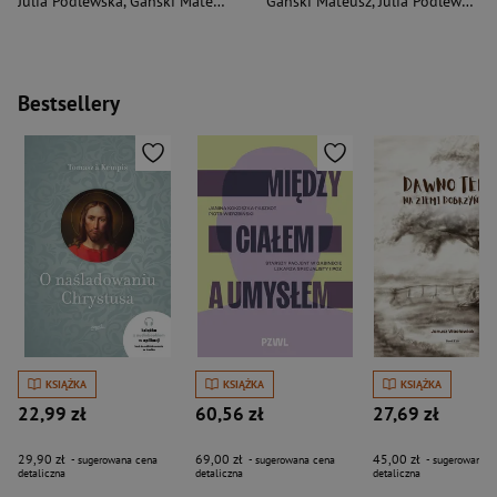
Julia Podlewska
,
Gański Mateusz
Gański Mateusz
,
Julia Podlewska
Bestsellery
KSIĄŻKA
KSIĄŻKA
KSIĄŻKA
22,99 zł
60,56 zł
27,69 zł
29,90 zł
69,00 zł
45,00 zł
- sugerowana cena
- sugerowana cena
- sugerowana c
detaliczna
detaliczna
detaliczna