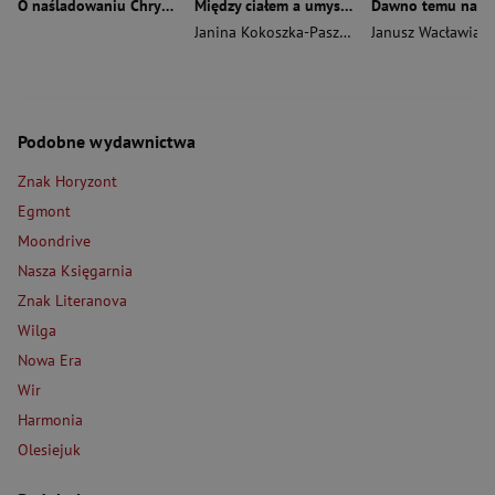
O naśladowaniu Chrystusa wyd. 2026
Między ciałem a umysłem
Janina Kokoszka-Paszkot
,
Piotr Wierzbiński
Janusz Wacławiak
Podobne wydawnictwa
Znak Horyzont
Egmont
Moondrive
Nasza Księgarnia
Znak Literanova
Wilga
Nowa Era
Wir
Harmonia
Olesiejuk