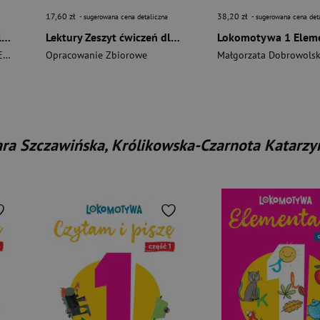
17,60 zł
38,20 zł
- sugerowana cena detaliczna
- sugerowana cena det
Wielka Przygoda NEON klasa 3 część 3 zeszyt ćwiczeń Matematyka EDYCJA 2025
Lektury Zeszyt ćwiczeń dla 2 klasy Nowa wersja
a Katarzyna
a
Opracowanie Zbiorowe
,
Kulis Iwona
,
Pasternak Marzena
,
Rymar Katarzyna
Małgorzata Dobrowols
ra Szczawińska, Królikowska-Czarnota Katarzyn