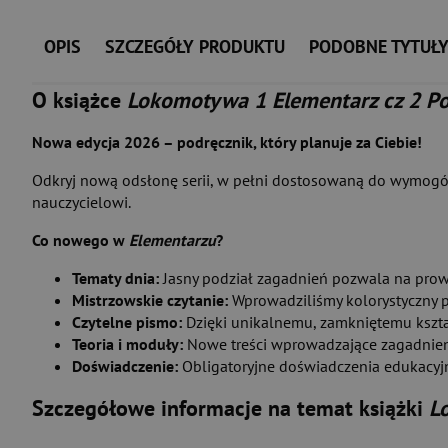
OPIS
SZCZEGÓŁY PRODUKTU
PODOBNE TYTUŁ
O książce
Lokomotywa 1 Elementarz cz 2 Pod
Nowa edycja 2026 – podręcznik, który planuje za Ciebie!
Odkryj nową odsłonę serii, w pełni dostosowaną do wymog
nauczycielowi.
Co nowego w
Elementarzu
?
Tematy dnia:
Jasny podział zagadnień pozwala na prow
Mistrzowskie czytanie:
Wprowadziliśmy kolorystyczny p
Czytelne pismo:
Dzięki unikalnemu, zamkniętemu kształto
Teoria i moduły:
Nowe treści wprowadzające zagadnien
Doświadczenie:
Obligatoryjne doświadczenia edukacyj
Szczegółowe informacje na temat książki
L