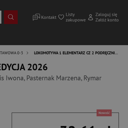
Listy
Zaloguj się
Kontakt
zakupowe
Załóż konto
STAWOWA 0-3
LOKOMOTYWA 1 ELEMENTARZ CZ 2 PODRĘCZNIK DLA KLASY PIERWSZEJ EDYCJA 2026
 EDYCJA 2026
is Iwona
,
Pasternak Marzena
,
Rymar
Nowość