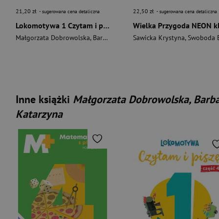
21,20 zł
22,50 zł
- sugerowana cena detaliczna
- sugerowana cena detaliczna
Lokomotywa 1 Czytam i piszę Ćwiczenia cz 2 EDYCJA 2026
Małgorzata Dobrowolska
,
Barbara Szczawińska
Sawicka Krystyna
,
Królikowska-Czarnot
,
Swoboda Ew
Inne książki
Małgorzata Dobrowolska, Barba
Katarzyna