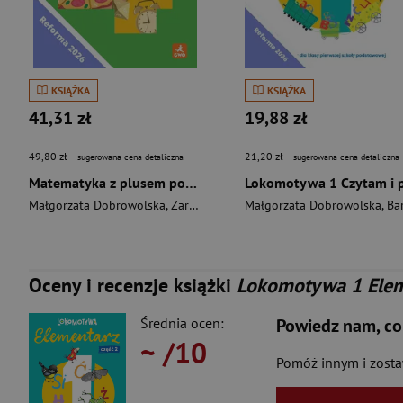
KSIĄŻKA
KSIĄŻKA
41,31 zł
19,88 zł
49,80 zł
21,20 zł
- sugerowana cena detaliczna
- sugerowana cena detaliczna
Matematyka z plusem podręcznik dla klasy 4 szkoły podstawowej EDYCJA 2026
Małgorzata Dobrowolska
,
Zarzycki Piotr
Małgorzata Dobrowolska
,
Jucewicz Marta
,
Barbara Szczawińs
Oceny i recenzje książki
Lokomotywa 1 Eleme
Średnia ocen:
Powiedz nam, co
~
/10
Pomóż innym i zost