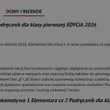
Y
OCENY I RECENZJE
ręcznik dla klasy pierwszej EDYCJA 2026
ów reformy 2026.
Elementarz
dla klasy 1 to teraz prawdziwa oś za
adzenie lekcji bez konieczności ciągłego zaglądania do przewo
odział sylab w wyrazach oraz znaczną liczbę tekstów do głośnego
wi liter „p” i „b”, dzieci szybciej opanowują estetyczną i czytelną 
ia językowo-gramatyczne oraz wyraźne oznaczenia modułów: fin
ne angażują uczniów i budują ciekawość świata.
okomotywa 1 Elementarz cz 2 Podręcznik dla kl