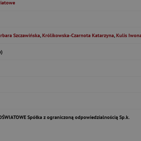
iatowe
rbara Szczawińska
,
Królikowska-Czarnota Katarzyna
,
Kulis Iwon
a)
IATOWE Spółka z ograniczoną odpowiedzialnością Sp.k.