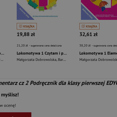
KSIĄŻKA
KSIĄŻKA
19,88 zł
32,61 zł
21,20 zł
38,20 zł
- sugerowana cena detaliczna
- sugerowana cena det
Lokomotywa 1 Czytam i piszę Ćwiczenia cz 4 EDYCJA 2026
Lokomotywa 1 Czytam i piszę Ćwiczenia cz 1 EDYCJA 2026
ka
Małgorzata Dobrowolska
,
Królikowska-Czarnota Katarzyna
,
Barbara Szczawińska
Małgorzata Dobrowols
,
Kulis Iwona
,
Królikowska-Cz
,
Pastern
ntarz cz 2 Podręcznik dla klasy pierwszej EDY
 myślisz!
aw ocenę!