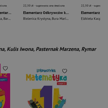
22,50 zł
22,50 zł
aliczna
- sugerowana cena detaliczna
- sugerowana c
Lokomotywa 1 Elementarz cz 1 Podręcznik dla klasy pierwszej EDYCJA 2026
Elementarz Odkrywców klasa 3 część 1 zeszyt ćwiczeń Matematyka EDYCJA 2025
ka
,
Barbara Szczawińska
Bielenica Krystyna
,
Królikowska-Czarnota Katarzyna
,
Bura Maria
,
Kwil Małgorzata
Elżbieta Kacprzak
,
Kulis Iwona
,
Pa
a, Kulis Iwona, Pasternak Marzena, Rymar