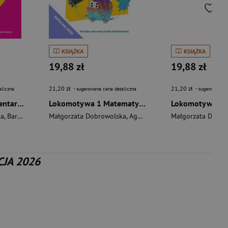
KSIĄŻKA
KSIĄŻKA
19,88 zł
19,88 zł
21,20 zł
21,20 zł
aliczna
- sugerowana cena detaliczna
- sugerowana c
Lokomotywa 1 Elementarz cz 1 Podręcznik dla klasy pierwszej EDYCJA 2026
Lokomotywa 1 Matematyka Ćwiczenia cz 2EDYCJA 2026
ka
arnota Katarzyna
ak Marzena
,
Barbara Szczawińska
,
Rymar Katarzyna
Małgorzata Dobrowolska
,
Kulis Iwona
,
Królikowska-Czarnota Katarzyna
,
Pasternak Marzena
,
Agnieszka Szulc
,
Rymar Katarzyna
Małgorzata Dobro
,
Kulis Iwona
,
Pa
CJA 2026