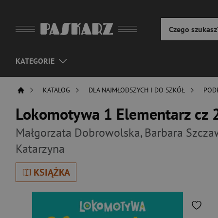
KATEGORIE
KATALOG
DLA NAJMŁODSZYCH I DO SZKÓŁ
POD
Lokomotywa 1 Elementarz cz 2
Małgorzata Dobrowolska
,
Barbara Szcza
Katarzyna
KSIĄŻKA