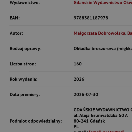
Wydawnictwo:
Gdańskie Wydawnictwo Ośw
EAN:
9788381187978
Autor:
Małgorzata Dobrowolska
,
Ba
Rodzaj oprawy:
Okładka broszurowa (miękk
Liczba stron:
160
Rok wydania:
2026
Data premiery:
2026-07-30
GDAŃSKIE WYDAWNICTWO OŚW
al. Aleja Grunwaldzka 50 A
Podmiot odpowiedzialny:
80-241 Gdańsk
PL