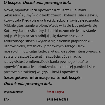
O książce
Dociekania pewnego kota
Nowa, hipnotyzująca opowieść Katji Kettu – autorki
„Akuszerki“ i „Ćmy“ – o dziedziczności, kobiecej sile i języku,
który ocala Kiedy pisarka traci dziecko, jej świat się rozpada.
Milknie głos, zamiera pióro. Wtedy w kącie izby pojawia się
Kot – wysłannik sił, których ludzki rozum nie jest w stanie
pojąć. W jego oczach odbijają się dawne czasy, a z
zakurzonego strychu wyłania się dziennik praprababki –
uzdrowicielki, strażniczki pradawnych zaklęć i słów
niosących moc. Katja Kettu, z właściwą sobie intensywnością,
splata przeszłość z teraźniejszością, ból z magią,
rzeczywistość z mitem. „Dociekania pewnego kota“ to
opowieść o utracie i odrodzeniu, o kobiecej pamięci i sile
przetrwania zaklętej w języku, krwi i opowieści.
Szczegółowe informacje na temat książki
Dociekania pewnego kota
Wydawnictwo:
Świat Książki
EAN:
9788368562385