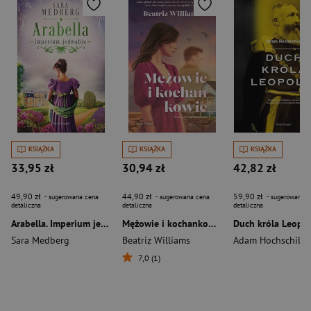
KSIĄŻKA
KSIĄŻKA
KSIĄŻKA
33,95 zł
30,94 zł
42,82 zł
49,90 zł
44,90 zł
59,90 zł
- sugerowana cena
- sugerowana cena
- sugerowana c
detaliczna
detaliczna
detaliczna
Arabella. Imperium jedwabiu. Tom 2
Mężowie i kochankowie
Duch króla Leopo
Sara Medberg
Beatriz Williams
Adam Hochschild
7,0 (1)