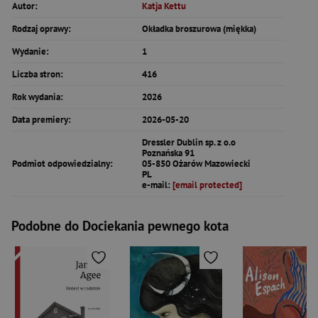
Autor:
Katja Kettu
Rodzaj oprawy:
Okładka broszurowa (miękka)
Wydanie:
1
Liczba stron:
416
Rok wydania:
2026
Data premiery:
2026-05-20
Dressler Dublin sp. z o.o
Poznańska 91
Podmiot odpowiedzialny:
05-850 Ożarów Mazowiecki
PL
e-mail:
[email protected]
Podobne do Dociekania pewnego kota