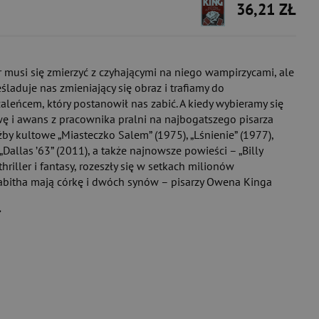
36,21 ZŁ
 musi się zmierzyć z czyhającymi na niego wampirzycami, ale
laduje nas zmieniający się obraz i trafiamy do
eńcem, który postanowił nas zabić. A kiedy wybieramy się
wę i awans z pracownika pralni na najbogatszego pisarza
by kultowe „Miasteczko Salem” (1975), „Lśnienie” (1977),
„Dallas ’63” (2011), a także najnowsze powieści – „Billy
thriller i fantasy, rozeszły się w setkach milionów
 Tabitha mają córkę i dwóch synów – pisarzy Owena Kinga