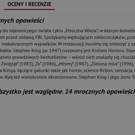
Y
OCENY I RECENZJE
znych opowieści
y do tajemniczego świata cyklu „Mroczna Wieża”, w którym bohater
rem przed obławą FBI. Spotykamy wędrujących nieboszczyków, prześ
akabrycznych wypadków. W restauracji musimy się zmierzyć z szal
iabła. Stephen King (ur. 1947) nazywany jest Królem Horroru. Sła
ę pasmo prawdziwych bestsellerów – wśród nich znalazły się chociaż
iężąt” (1983), „To” (1986), „Misery” (1987), „Zielona mila” (1996), 
 Kinga, łączące gatunki takie jak horror, science fiction, sensacja, 
ów. Były też wielokrotnie ekranizowane. Stephen King i jego żona
szystko jest względne. 14 mrocznych opowieści