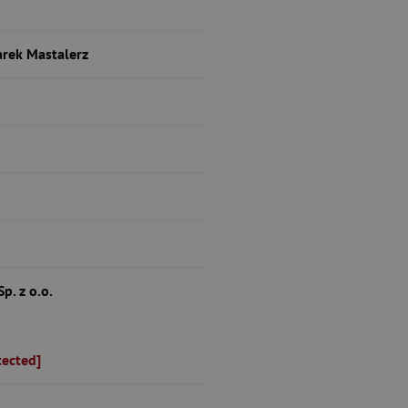
rek Mastalerz
p. z o.o.
tected]