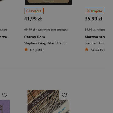
KSIĄŻKA
KSIĄŻKA
41,99 zł
35,99 zł
69,99 zł
59,99 zł
aliczna
- sugerowana cena detaliczna
- sugerowana c
Misery (ilustrowane brzegi) wyd. 2026
Czarny Dom
Martwa strefa
Stephen King
,
Peter Straub
Stephen King
6,7 (4568)
7,1 (11304)