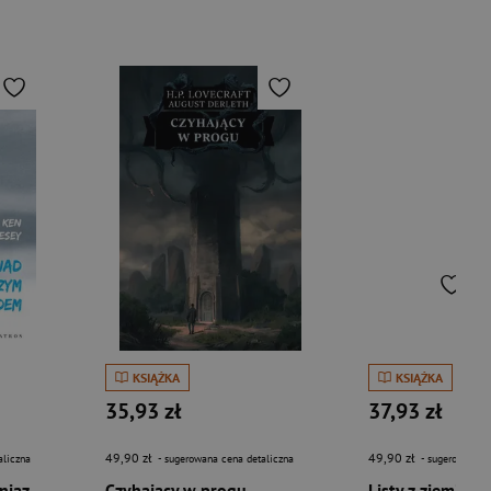
KSIĄŻKA
KSIĄŻKA
35,93 zł
37,93 zł
49,90 zł
49,90 zł
aliczna
- sugerowana cena detaliczna
- sugerowana c
Lot nad kukułczym gniazdem
Czyhający w progu
Listy z ziemi