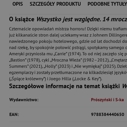
OPIS
SZCZEGÓŁY PRODUKTU
PODOBNE TYTUŁ
O książce
Wszystko jest względne. 14 mroc
Czternaście opowiadań mistrza horroru! Dzięki niemu trafiam
już kilkanaście stron dalej uciekamy wraz z Johnem Dillinge
nawiedzonego pokoju hotelowego, gdzie od lat dochodzi do m
nad rzekę, by spokojnie połowić pstrągi, spotykamy samego d
Ameryki przyniosła mu „Carrie” (1974). To od niej zaczęło si
„Bastion” (1978), cykl „Mroczna Wieża” (1982–2012), „Cmętarz Zw
Summers” (2021), „Holly” (2023) i „Nie wymiękaj” (2025). Dzieła
egzemplarzy i zostały przetłumaczone na kilkadziesiąt język
(„Śpiące królewny”) i Joego Hilla („Locke & Key”).
Szczegółowe informacje na temat książki
W
Wydawnictwo:
Prószyński i S-ka
EAN:
9788384440650