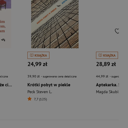
KSIĄŻKA
KSIĄŻKA
24,99 zł
28,89 zł
39,90 zł
44,99 zł
aliczna
- sugerowana cena detaliczna
- sugerowana c
Zanim zrozumiałem, że cię kocham. Zanim wystygnie kawa
Krótki pobyt w piekle
Peck Steven L.
Magda Skubisz
7,7 (125)