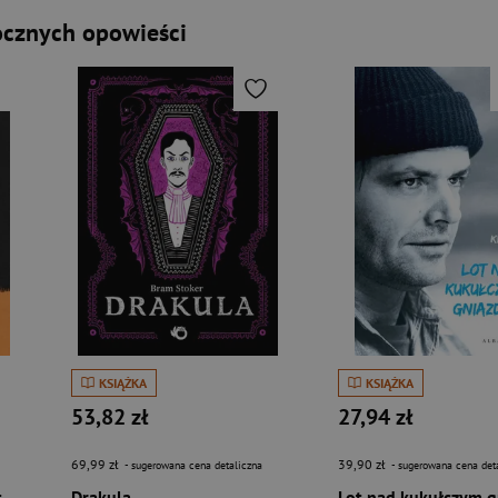
ocznych opowieści
KSIĄŻKA
KSIĄŻKA
53,82 zł
27,94 zł
69,99 zł
39,90 zł
- sugerowana cena detaliczna
- sugerowana cena det
Opowieści miłosne śmiertelne i tajemnicze wyd. 2
Drakula