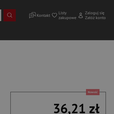
Listy
Zaloguj się
Kontakt
zakupowe
Załóż konto
Nowość
36,21 zł