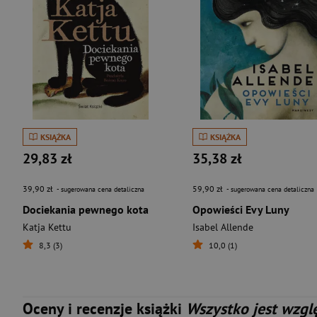
KSIĄŻKA
KSIĄŻKA
29,83 zł
35,38 zł
39,90 zł
59,90 zł
- sugerowana cena detaliczna
- sugerowana cena detaliczna
Dociekania pewnego kota
Opowieści Evy Luny
Katja Kettu
Isabel Allende
8,3 (3)
10,0 (1)
Oceny i recenzje książki
Wszystko jest wzgl