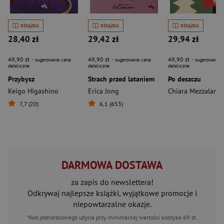
KSIĄŻKA
KSIĄŻKA
KSIĄŻKA
28,40 zł
29,42 zł
29,94 zł
49,90 zł
49,90 zł
49,90 zł
- sugerowana cena
- sugerowana cena
- sugerowana c
detaliczna
detaliczna
detaliczna
Przybysz
Strach przed lataniem
Po deszczu
Keigo Higashino
Erica Jong
Chiara Mezzalama
7,7 (20)
6,1 (653)
DARMOWA DOSTAWA
za zapis do newslettera!
Odkrywaj najlepsze książki, wyjątkowe promocje i
niepowtarzalne okazje.
*Kod jednorazowego użycia przy minimalnej wartości koszyka 69 zł.