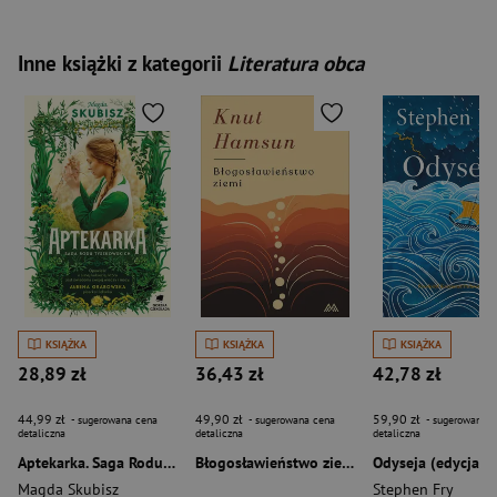
Inne książki z kategorii
Literatura obca
KSIĄŻKA
KSIĄŻKA
KSIĄŻKA
28,89 zł
36,43 zł
42,78 zł
44,99 zł
49,90 zł
59,90 zł
- sugerowana cena
- sugerowana cena
- sugerowana c
detaliczna
detaliczna
detaliczna
Aptekarka. Saga Rodu Tyszkowskich. Tom 1
Błogosławieństwo ziemi
Magda Skubisz
Stephen Fry