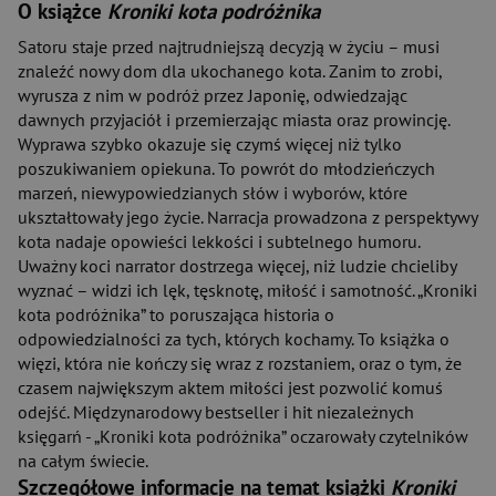
O książce
Kroniki kota podróżnika
Satoru staje przed najtrudniejszą decyzją w życiu – musi
znaleźć nowy dom dla ukochanego kota. Zanim to zrobi,
wyrusza z nim w podróż przez Japonię, odwiedzając
dawnych przyjaciół i przemierzając miasta oraz prowincję.
Wyprawa szybko okazuje się czymś więcej niż tylko
poszukiwaniem opiekuna. To powrót do młodzieńczych
marzeń, niewypowiedzianych słów i wyborów, które
ukształtowały jego życie. Narracja prowadzona z perspektywy
kota nadaje opowieści lekkości i subtelnego humoru.
Uważny koci narrator dostrzega więcej, niż ludzie chcieliby
wyznać – widzi ich lęk, tęsknotę, miłość i samotność. „Kroniki
kota podróżnika” to poruszająca historia o
odpowiedzialności za tych, których kochamy. To książka o
więzi, która nie kończy się wraz z rozstaniem, oraz o tym, że
czasem największym aktem miłości jest pozwolić komuś
odejść. Międzynarodowy bestseller i hit niezależnych
księgarń - „Kroniki kota podróżnika” oczarowały czytelników
na całym świecie.
Szczegółowe informacje na temat książki
Kroniki