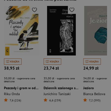
KSIĄŻKA
KSIĄŻKA
KSIĄŻKA
38,95 zł
23,74 zł
24,99 zł
50,00 zł
35,00 zł
34,00 zł
- sugerowana cena
- sugerowana cena
- sugerowana c
detaliczna
detaliczna
detaliczna
Pszczoły i grom w oddali
Dziennik szalonego starca
Jezioro
Riku Onda
Junichiro Tanizaki
Bianca Bellova
7,6 (226)
6,6 (239)
7,2 (393)