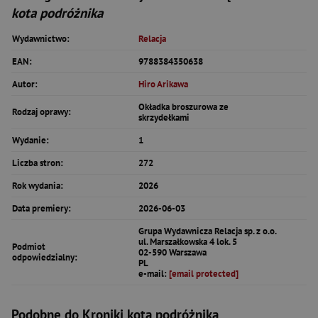
kota podróżnika
Wydawnictwo:
Relacja
EAN:
9788384350638
Autor:
Hiro Arikawa
Okładka broszurowa ze
Rodzaj oprawy:
skrzydełkami
Wydanie:
1
Liczba stron:
272
Rok wydania:
2026
Data premiery:
2026-06-03
Grupa Wydawnicza Relacja sp. z o.o.
ul. Marszałkowska 4 lok. 5
Podmiot
02-590 Warszawa
odpowiedzialny:
PL
e-mail:
[email protected]
Podobne do Kroniki kota podróżnika