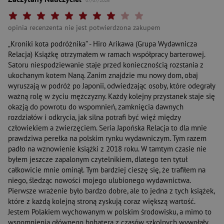
07/07/2026
Twoja ocena: Beznadziejna 1/10"
Twoja ocena: Bardzo słaba 2/10"
Twoja ocena: Słaba 3/10"
Twoja ocena: Może być 4/10"
Twoja ocena: Przeciętna 5/10"
Twoja ocena: Dobra 6/10"
Twoja ocena: Bardzo dobra 7/10"
Twoja ocena: Rewelacyjna 8/10"
Twoja ocena: Wybitna 9/10"
Twoja ocena: Arcydzieło 10
opinia recenzenta nie jest potwierdzona zakupem
„Kroniki kota podróżnika” - Hiro Arikawa (Grupa Wydawnicza
Relacja) Książkę otrzymałem w ramach współpracy barterowej.
Satoru niespodziewanie staje przed koniecznością rozstania z
ukochanym kotem Naną. Zanim znajdzie mu nowy dom, obaj
wyruszają w podróż po Japonii, odwiedzając osoby, które odegrały
ważną rolę w życiu mężczyzny. Każdy kolejny przystanek staje się
okazją do powrotu do wspomnień, zamknięcia dawnych
rozdziałów i odkrycia, jak silna potrafi być więź między
człowiekiem a zwierzęciem. Seria Japońska Relacja to dla mnie
prawdziwa perełka na polskim rynku wydawniczym. Tym razem
padło na wznowienie książki z 2018 roku. W tamtym czasie nie
byłem jeszcze zapalonym czytelnikiem, dlatego ten tytuł
całkowicie mnie ominął. Tym bardziej cieszę się, że trafiłem na
niego, śledząc nowości mojego ulubionego wydawnictwa.
Pierwsze wrażenie było bardzo dobre, ale to jedna z tych książek,
które z każdą kolejną stroną zyskują coraz większą wartość.
Jestem Polakiem wychowanym w polskim środowisku, a mimo to
wspomnienia głównego bohatera z czasów szkolnych wywołały