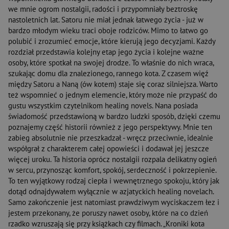
we mnie ogrom nostalgii, radości i przypomniały beztroskę
nastoletnich lat. Satoru nie miał jednak łatwego życia - już w
bardzo młodym wieku traci oboje rodziców. Mimo to łatwo go
polubić i zrozumieć emocje, które kierują jego decyzjami. Każdy
rozdział przedstawia kolejny etap jego życia i kolejne ważne
osoby, które spotkał na swojej drodze. To właśnie do nich wraca,
szukając domu dla znalezionego, rannego kota. Z czasem więź
między Satoru a Naną (ów kotem) staje się coraz silniejsza. Warto
też wspomnieć o jednym elemencie, który może nie przypaść do
gustu wszystkim czytelnikom healing novels. Nana posiada
świadomość przedstawioną w bardzo ludzki sposób, dzięki czemu
poznajemy część historii również z jego perspektywy. Mnie ten
zabieg absolutnie nie przeszkadzał - wręcz przeciwnie, idealnie
współgrał z charakterem całej opowieści i dodawał jej jeszcze
więcej uroku. Ta historia oprócz nostalgii rozpala delikatny ogień
w sercu, przynosząc komfort, spokój, serdeczność i pokrzepienie.
To ten wyjątkowy rodzaj ciepła i wewnętrznego spokoju, który jak
dotąd odnajdywałem wyłącznie w azjatyckich healing novelach.
Samo zakończenie jest natomiast prawdziwym wyciskaczem łez i
jestem przekonany, że poruszy nawet osoby, które na co dzień
rzadko wzruszają się przy książkach czy filmach. „Kroniki kota