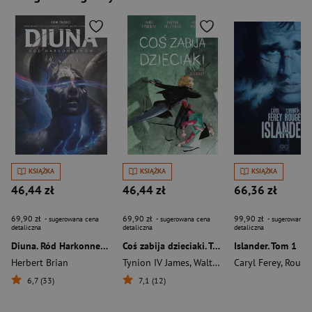
KSIĄŻKA
KSIĄŻKA
KSIĄŻKA
46,44 zł
46,44 zł
66,36 zł
69,90 zł
69,90 zł
99,90 zł
- sugerowana cena
- sugerowana cena
- sugerowana c
detaliczna
detaliczna
detaliczna
Diuna. Ród Harkonnenów. Tom 3
Coś zabija dzieciaki. Tom 9
Islander. Tom 1
Herbert Brian
Tynion IV James
,
Walther Dell'Edera
Caryl Ferey
,
Rouge Cor
6,7 (33)
7,1 (12)