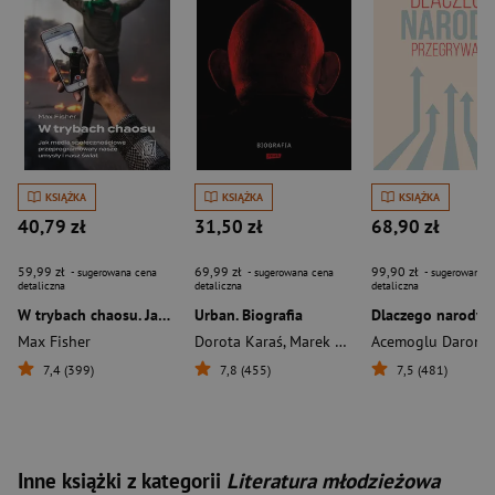
KSIĄŻKA
KSIĄŻKA
KSIĄŻKA
40,79 zł
31,50 zł
68,90 zł
59,99 zł
69,99 zł
99,90 zł
- sugerowana cena
- sugerowana cena
- sugerowana c
detaliczna
detaliczna
detaliczna
W trybach chaosu. Jak media społecznościowe przeprogramowały nasze umysły i nasz świat
Urban. Biografia
Max Fisher
Dorota Karaś
,
Marek Sterlingow
Acemoglu Daron
7,4 (399)
7,8 (455)
7,5 (481)
Inne książki z kategorii
Literatura młodzieżowa