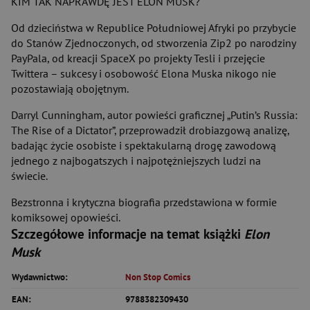
KIM TAK NAPRAWDĘ JEST ELON MUSK?
Od dzieciństwa w Republice Południowej Afryki po przybycie
do Stanów Zjednoczonych, od stworzenia Zip2 po narodziny
PayPala, od kreacji SpaceX po projekty Tesli i przejęcie
Twittera – sukcesy i osobowość Elona Muska nikogo nie
pozostawiają obojętnym.
Darryl Cunningham, autor powieści graficznej „Putin’s Russia:
The Rise of a Dictator”, przeprowadził drobiazgową analizę,
badając życie osobiste i spektakularną drogę zawodową
jednego z najbogatszych i najpotężniejszych ludzi na
świecie.
Bezstronna i krytyczna biografia przedstawiona w formie
komiksowej opowieści.
Szczegółowe informacje na temat książki
Elon
Musk
Wydawnictwo:
Non Stop Comics
EAN:
9788382309430