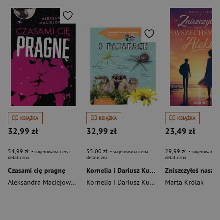
KSIĄŻKA
KSIĄŻKA
KSIĄŻKA
32,99 zł
32,99 zł
23,49 zł
54,99 zł
55,00 zł
29,99 zł
- sugerowana cena
- sugerowana cena
- sugerowana c
detaliczna
detaliczna
detaliczna
Czasami cię pragnę
Kornelia i Dariusz Kucharscy opowiadają o pająkach
Aleksandra Maciejowska
Kornelia i Dariusz Kucharscy
Marta Królak