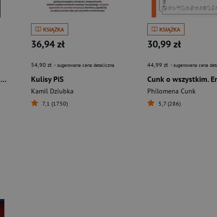
KSIĄŻKA
KSIĄŻKA
36,94 zł
30,99 zł
54,90 zł
44,99 zł
- sugerowana cena detaliczna
- sugerowana cena det
Nigdy nie byłaś Żydówką Sześć opowieści o dziewczynkach w ukryciu
Kulisy PiS
Kamil Dziubka
Philomena Cunk
7,1 (1750)
5,7 (286)