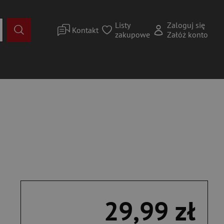
Listy
Zaloguj się
Kontakt
zakupowe
Załóż konto
29,99 zł