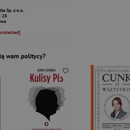
ia Sp. z o.o.
 28
awa
protected]
ią wam politycy?