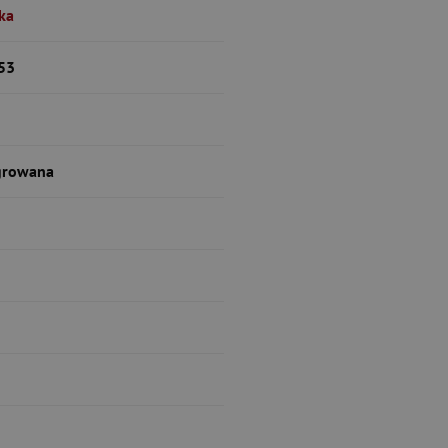
-ka
53
growana