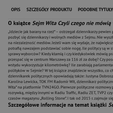
OPIS
SZCZEGÓŁY PRODUKTU
PODOBNE TYTUŁ
O książce
Sejm Wita Czyli czego nie mówią
„Idziecie jak barany na rzeź” – ostrzegał dziennikarzy pewie
pozbyć się dziennikarzy i wolnych mediów z Sejmu. Nie wysz
na niezależność mediów. Jeżeli wam się wydaje, że największy
potrafią nawzajem podstawiać sobie nogę. Ile politycy są w 
sprawy wyborców? Kiedy kłamią i czy kiedykolwiek mówią pra
przespać się w centrum Warszawy za 116 zł za dobę? Czy pose
wstydu wykorzystuje kilometrówkę? Ile zarabiają parlamenta
polityków w Sejmie? W tej książce znajdziecie wszystko, co ch
dziennikarek politycznych opowiadają także: Justyna Dobrosz
Karolina Lewicka, TOK FM Radomir Wit, dziennikarz politycz
Wita” na platformie TVN24GO. Pierwsze polityczne rozmowy p
rozrywką, między innymi w Radiu Traffic, Radiu ZET, TVP2 czy
czasów magazynu „Rolling Stone”. I tak od 2015 r. zajmuje s
Szczegółowe informacje na temat książki
S