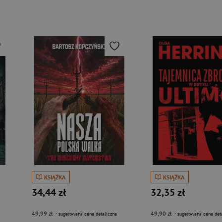
KSIĄŻKA
KSIĄŻKA
34,44 zł
32,35 zł
49,99 zł
49,90 zł
- sugerowana cena detaliczna
- sugerowana cena det