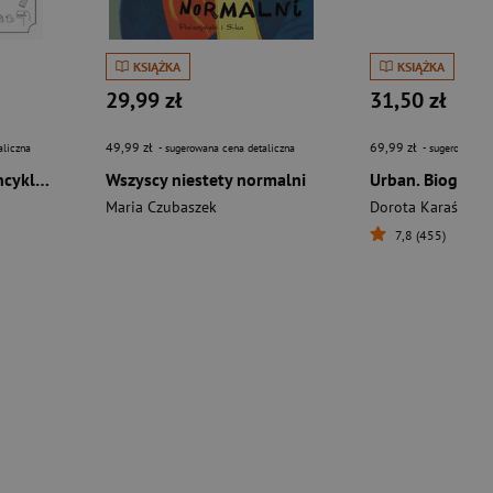
KSIĄŻKA
KSIĄŻKA
29,99 zł
31,50 zł
49,99 zł
69,99 zł
aliczna
- sugerowana cena detaliczna
- sugerowana c
Cunk o wszystkim. Encyklopedia Philomennica
Wszyscy niestety normalni
Urban. Biografia
Maria Czubaszek
Dorota Karaś
,
Mare
7,8 (455)