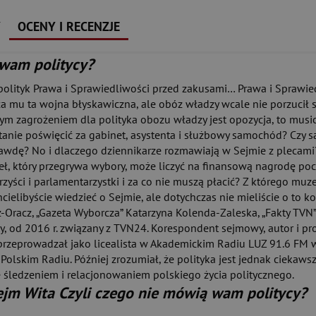
Y
OCENY I RECENZJE
 wam politycy?
n polityk Prawa i Sprawiedliwości przed zakusami… Prawa i Sprawi
ła mu ta wojna błyskawiczna, ale obóz władzy wcale nie porzucił
m zagrożeniem dla polityka obozu władzy jest opozycja, to musicie 
stanie poświęcić za gabinet, asystenta i służbowy samochód? Czy 
wdę? No i dlaczego dziennikarze rozmawiają w Sejmie z plecami?
ł, który przegrywa wybory, może liczyć na finansową nagrodę poc
rzyści i parlamentarzystki i za co nie muszą płacić? Z którego m
cielibyście wiedzieć o Sejmie, ale dotychczas nie mieliście o to ko
-Oracz, „Gazeta Wyborcza” Katarzyna Kolenda-Zaleska, „Fakty TVN
ny, od 2016 r. związany z TVN24. Korespondent sejmowy, autor i p
rzeprowadzał jako licealista w Akademickim Radiu LUZ 91.6 FM w
 Polskim Radiu. Później zrozumiał, że polityka jest jednak ciekaw
ię śledzeniem i relacjonowaniem polskiego życia politycznego.
ejm Wita Czyli czego nie mówią wam politycy?