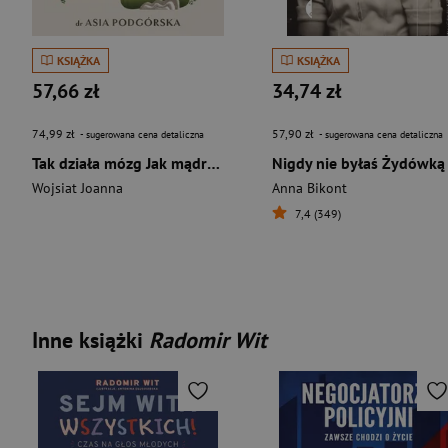
KSIĄŻKA
KSIĄŻKA
57,66 zł
34,74 zł
74,99 zł
57,90 zł
- sugerowana cena detaliczna
- sugerowana cena detaliczna
Tak działa mózg Jak mądrze dbać o jego funkcjonowanie
Wojsiat Joanna
Anna Bikont
7,4 (349)
Inne książki
Radomir Wit