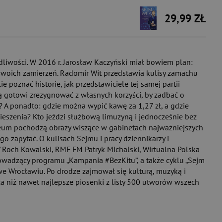
29,99 ZŁ
edliwości. W 2016 r. Jarosław Kaczyński miał bowiem plan:
 swoich zamierzeń. Radomir Wit przedstawia kulisy zamachu
poznać historie, jak przedstawiciele tej samej partii
są gotowi zrezygnować z własnych korzyści, by zadbać o
 A ponadto: gdzie można wypić kawę za 1,27 zł, a gdzie
ieszenia? Kto jeździ służbową limuzyną i jednocześnie bez
uzeum pochodzą obrazy wiszące w gabinetach najważniejszych
go zapytać. O kulisach Sejmu i pracy dziennikarzy i
” Roch Kowalski, RMF FM Patryk Michalski, Wirtualna Polska
rowadzący programu „Kampania #BezKitu”, a także cyklu „Sejm
e Wrocławiu. Po drodze zajmował się kulturą, muzyką i
sza niż nawet najlepsze piosenki z listy 500 utworów wszech