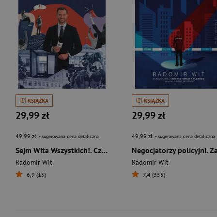
KSIĄŻKA
KSIĄŻKA
29,99 zł
29,99 zł
49,99 zł
49,99 zł
- sugerowana cena detaliczna
- sugerowana cena detaliczna
Sejm Wita Wszystkich!. Czas na głos młodych
Radomir Wit
Radomir Wit
6,9 (15)
7,4 (355)