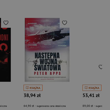
KSIĄŻKA
KSIĄŻKA
38,94 zł
53,41 zł
64,90 zł
89,00 zł
aliczna
- sugerowana cena detaliczna
- sugerowana c