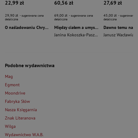
22,99 zł
60,56 zł
27,69 zł
29,90 zł
69,00 zł
45,00 zł
- sugerowana cena
- sugerowana cena
- sugerowana c
detaliczna
detaliczna
detaliczna
O naśladowaniu Chrystusa wyd. 2026
Między ciałem a umysłem
Janina Kokoszka-Paszkot
,
Piotr Wierzbiński
Janusz Wacławiak
Podobne wydawnictwa
Mag
Egmont
Moondrive
Fabryka Słów
Nasza Księgarnia
Znak Literanova
Wilga
Wydawnictwo W.A.B.