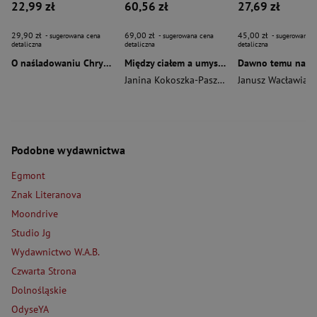
22,99 zł
60,56 zł
27,69 zł
29,90 zł
69,00 zł
45,00 zł
- sugerowana cena
- sugerowana cena
- sugerowana c
detaliczna
detaliczna
detaliczna
O naśladowaniu Chrystusa wyd. 2026
Między ciałem a umysłem
Janina Kokoszka-Paszkot
,
Piotr Wierzbiński
Janusz Wacławiak
Podobne wydawnictwa
Egmont
Znak Literanova
Moondrive
Studio Jg
Wydawnictwo W.A.B.
Czwarta Strona
Dolnośląskie
OdyseYA