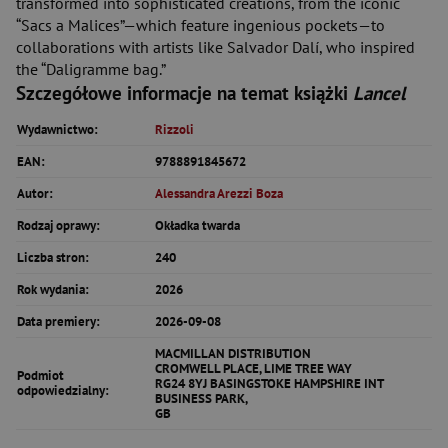
transformed into sophisticated creations, from the iconic
“Sacs a Malices”—which feature ingenious pockets—to
collaborations with artists like Salvador Dalí, who inspired
the “Daligramme bag.”
Szczegółowe informacje na temat książki
Lancel
Wydawnictwo:
Rizzoli
EAN:
9788891845672
Autor:
Alessandra Arezzi Boza
Rodzaj oprawy:
Okładka twarda
Liczba stron:
240
Rok wydania:
2026
Data premiery:
2026-09-08
MACMILLAN DISTRIBUTION
CROMWELL PLACE, LIME TREE WAY
Podmiot
RG24 8YJ BASINGSTOKE HAMPSHIRE INT
odpowiedzialny:
BUSINESS PARK,
GB