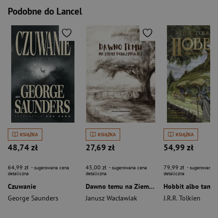
Podobne do Lancel
KSIĄŻKA
KSIĄŻKA
KSIĄŻKA
48,74 zł
27,69 zł
54,99 zł
64,99 zł
45,00 zł
79,99 zł
- sugerowana cena
- sugerowana cena
- sugerowana c
detaliczna
detaliczna
detaliczna
Czuwanie
Dawno temu na Ziemi Dobrzyńskiej
George Saunders
Janusz Wacławiak
J.R.R. Tolkien