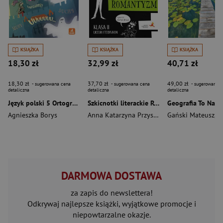
KSIĄŻKA
KSIĄŻKA
KSIĄŻKA
18,30 zł
32,99 zł
40,71 zł
18,30 zł
37,70 zł
49,00 zł
- sugerowana cena
- sugerowana cena
- sugerowana c
detaliczna
detaliczna
detaliczna
Język polski 5 Ortografia Zasady i ćwiczenia
Szkicnotki literackie Romantyzm Klasa 2 liceum i technikum
Agnieszka Borys
Anna Katarzyna Przystańska
Gański Mateusz
,
Julia
DARMOWA DOSTAWA
za zapis do newslettera!
Odkrywaj najlepsze książki, wyjątkowe promocje i
niepowtarzalne okazje.