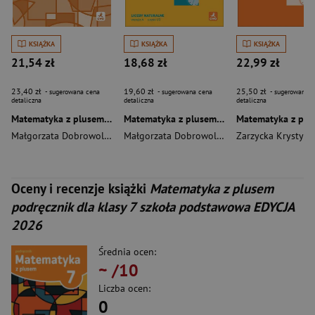
KSIĄŻKA
KSIĄŻKA
KSIĄŻKA
21,54 zł
18,68 zł
22,99 zł
23,40 zł
19,60 zł
25,50 zł
- sugerowana cena
- sugerowana cena
- sugerowana c
detaliczna
detaliczna
detaliczna
Matematyka z plusem ćwiczenia dla klasy 7 szkoła podstawowa EDYCJA 2026
Matematyka z plusem ćwiczenia Liczby naturalne wersja A dla klasy 4 szkoły podstawowej EDYCJA 2026
Małgorzata Dobrowolska
Małgorzata Dobrowolska
,
Zarzycki Piotr
Zarzycka Krystyna
Oceny i recenzje książki
Matematyka z plusem
podręcznik dla klasy 7 szkoła podstawowa EDYCJA
2026
Średnia ocen:
~
/10
Liczba ocen:
0