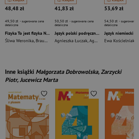
KSIĄŻKA
KSIĄŻKA
KSIĄŻKA
48,48 zł
41,83 zł
53,69 zł
49,50 zł
50,50 zł
54,50 zł
- sugerowana cena
- sugerowana cena
- sugerowana c
detaliczna
detaliczna
detaliczna
Fizyka To jest fizyka NEON podręcznik dla klasy 8 szkoły podstawowej EDYCJA 2024-2026
Język polski podręcznik dla klasy 7 Między nami EDYCJA 2026
Śliwa Weronika
,
Braun Marcin
Agnieszka Łuczak
,
Agnieszka Suchowierska
,
Inne książki
Małgorzata Dobrowolska, Zarzycki
Piotr, Jucewicz Marta