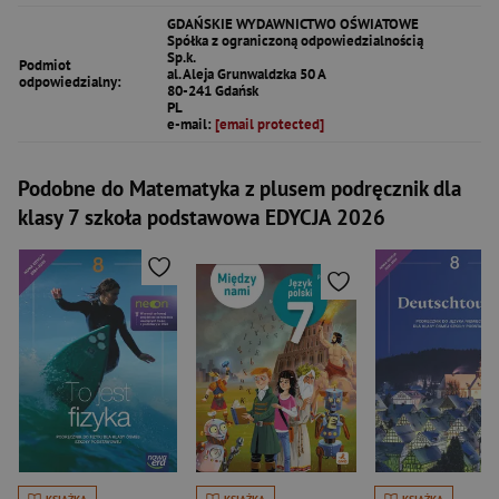
GDAŃSKIE WYDAWNICTWO OŚWIATOWE
Spółka z ograniczoną odpowiedzialnością
Sp.k.
Podmiot
al. Aleja Grunwaldzka 50 A
odpowiedzialny:
80-241 Gdańsk
PL
e-mail:
[email protected]
Podobne do Matematyka z plusem podręcznik dla
klasy 7 szkoła podstawowa EDYCJA 2026