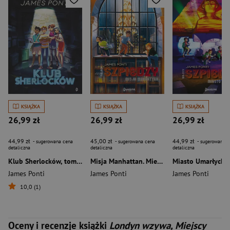
KSIĄŻKA
KSIĄŻKA
KSIĄŻKA
26,99 zł
26,99 zł
26,99 zł
44,99 zł
45,00 zł
44,99 zł
- sugerowana cena
- sugerowana cena
- sugerowana c
detaliczna
detaliczna
detaliczna
Klub Sherlocków, tom 1
Misja Manhattan. Miejscy Szpiedzy
James Ponti
James Ponti
James Ponti
10,0 (1)
Oceny i recenzje książki
Londyn wzywa, Miejscy