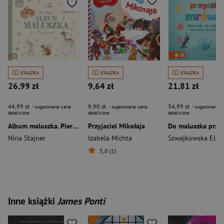
KSIĄŻKA
KSIĄŻKA
KSIĄŻKA
26,99 zł
9,64 zł
21,81 zł
44,99 zł
9,90 zł
34,99 zł
- sugerowana cena
- sugerowana cena
- sugerowana c
detaliczna
detaliczna
detaliczna
Album maluszka. Pierwszy rok. Baby love
Przyjaciel Mikołaja
Nina Stajner
Izabela Michta
5,0 (1)
Inne książki
James Ponti