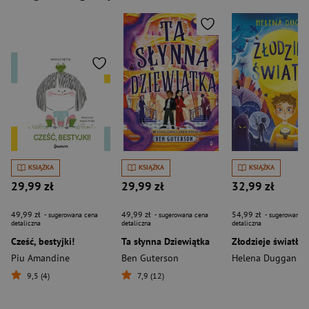
KSIĄŻKA
KSIĄŻKA
KSIĄŻKA
29,99 zł
29,99 zł
32,99 zł
49,99 zł
49,99 zł
54,99 zł
- sugerowana cena
- sugerowana cena
- sugerowana c
detaliczna
detaliczna
detaliczna
Cześć, bestyjki!
Ta słynna Dziewiątka
Piu Amandine
Ben Guterson
Helena Duggan
9,5 (4)
7,9 (12)