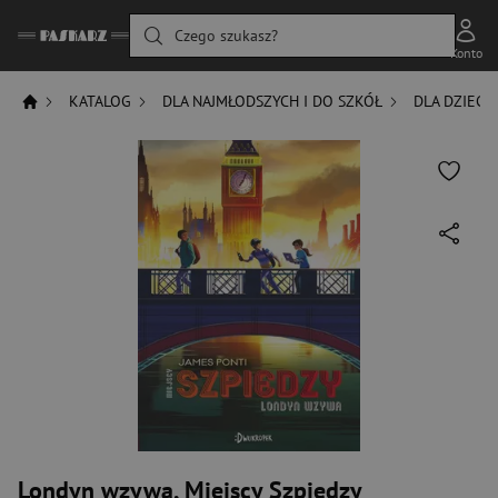
Czego szukasz?
Konto
KATALOG
DLA NAJMŁODSZYCH I DO SZKÓŁ
DLA DZIECI
Londyn wzywa, Miejscy Szpiedzy