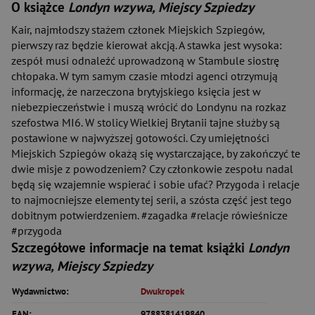
O książce
Londyn wzywa, Miejscy Szpiedzy
Kair, najmłodszy stażem członek Miejskich Szpiegów,
pierwszy raz będzie kierował akcją. A stawka jest wysoka:
zespół musi odnaleźć uprowadzoną w Stambule siostrę
chłopaka. W tym samym czasie młodzi agenci otrzymują
informację, że narzeczona brytyjskiego księcia jest w
niebezpieczeństwie i muszą wrócić do Londynu na rozkaz
szefostwa MI6. W stolicy Wielkiej Brytanii tajne służby są
postawione w najwyższej gotowości. Czy umiejętności
Miejskich Szpiegów okażą się wystarczające, by zakończyć te
dwie misje z powodzeniem? Czy członkowie zespołu nadal
będą się wzajemnie wspierać i sobie ufać? Przygoda i relacje
to najmocniejsze elementy tej serii, a szósta część jest tego
dobitnym potwierdzeniem. #zagadka #relacje rówieśnicze
#przygoda
Szczegółowe informacje na temat książki
Londyn
wzywa, Miejscy Szpiedzy
Wydawnictwo:
Dwukropek
EAN:
9788381419840