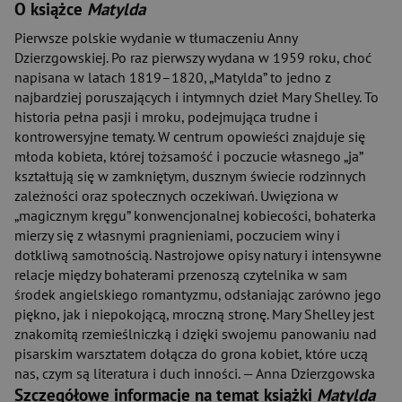
O książce
Matylda
Pierwsze polskie wydanie w tłumaczeniu Anny
Dzierzgowskiej. Po raz pierwszy wydana w 1959 roku, choć
napisana w latach 1819–1820, „Matylda” to jedno z
najbardziej poruszających i intymnych dzieł Mary Shelley. To
historia pełna pasji i mroku, podejmująca trudne i
kontrowersyjne tematy. W centrum opowieści znajduje się
młoda kobieta, której tożsamość i poczucie własnego „ja”
kształtują się w zamkniętym, dusznym świecie rodzinnych
zależności oraz społecznych oczekiwań. Uwięziona w
„magicznym kręgu” konwencjonalnej kobiecości, bohaterka
mierzy się z własnymi pragnieniami, poczuciem winy i
dotkliwą samotnością. Nastrojowe opisy natury i intensywne
relacje między bohaterami przenoszą czytelnika w sam
środek angielskiego romantyzmu, odsłaniając zarówno jego
piękno, jak i niepokojącą, mroczną stronę. Mary Shelley jest
znakomitą rzemieślniczką i dzięki swojemu panowaniu nad
pisarskim warsztatem dołącza do grona kobiet, które uczą
nas, czym są literatura i duch inności. — Anna Dzierzgowska
Szczegółowe informacje na temat książki
Matylda