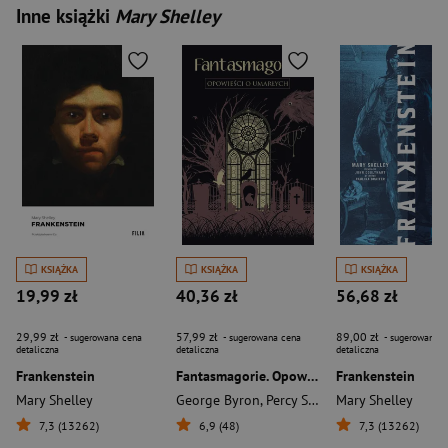
Inne książki
Mary Shelley
KSIĄŻKA
KSIĄŻKA
KSIĄŻKA
19,99 zł
40,36 zł
56,68 zł
29,99 zł
57,99 zł
89,00 zł
- sugerowana cena
- sugerowana cena
- sugerowana c
detaliczna
detaliczna
detaliczna
Frankenstein
Fantasmagorie. Opowieści o umarłych
Frankenstein
Mary Shelley
George Byron
,
Percy Shelley
Mary Shelley
,
Mary Shelley
7,3 (13262)
6,9 (48)
7,3 (13262)