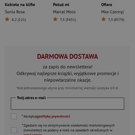
Kobieta na klifie
Pokaż mi
Ofiara
Sonia Rosa
Marcel Moss
Max Czornyj
8,2 (121)
7,5 (5651)
7,3 (8570)
DARMOWA DOSTAWA
za zapis do newslettera!
Odkrywaj najlepsze książki, wyjątkowe promocje i
niepowtarzalne okazje.
*Kod jednorazowego użycia przy minimalnej wartości koszyka 69 zł.
Twój adres e-mail
*
Akceptuję
politykę prywatności
*
Zgadzam się na otrzymywanie wiadomości marketingowych
(newsletter) na podany
e-mail
na zasadach określonych w
regulaminie
.