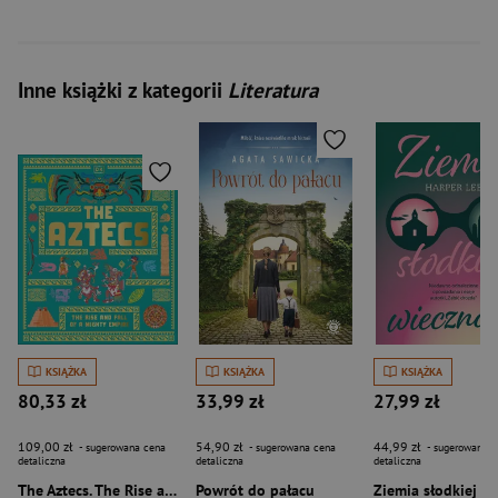
Inne książki z kategorii
Literatura
KSIĄŻKA
KSIĄŻKA
KSIĄŻKA
80,33 zł
33,99 zł
27,99 zł
109,00 zł
54,90 zł
44,99 zł
- sugerowana cena
- sugerowana cena
- sugerowana c
detaliczna
detaliczna
detaliczna
The Aztecs. The Rise and Fall of a Mighty Empire
Powrót do pałacu