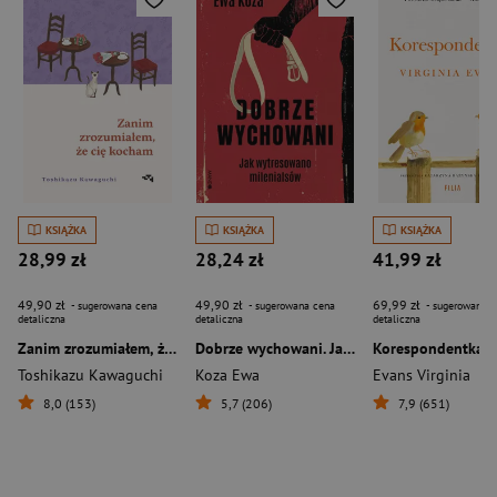
KSIĄŻKA
KSIĄŻKA
KSIĄŻKA
28,99 zł
28,24 zł
41,99 zł
49,90 zł
49,90 zł
69,99 zł
- sugerowana cena
- sugerowana cena
- sugerowana c
detaliczna
detaliczna
detaliczna
Zanim zrozumiałem, że cię kocham
Dobrze wychowani. Jak wytresowano milenialsów
Korespondentka
Toshikazu Kawaguchi
Koza Ewa
Evans Virginia
8,0 (153)
5,7 (206)
7,9 (651)