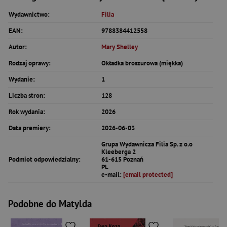
Wydawnictwo:
Filia
EAN:
9788384412558
Autor:
Mary Shelley
Rodzaj oprawy:
Okładka broszurowa (miękka)
Wydanie:
1
Liczba stron:
128
Rok wydania:
2026
Data premiery:
2026-06-03
Grupa Wydawnicza Filia Sp. z o.o
Kleeberga 2
Podmiot odpowiedzialny:
61-615 Poznań
PL
e-mail:
[email protected]
Podobne do Matylda