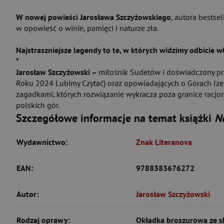
W nowej powieści Jarosława Szczyżowskiego
, autora bests
w opowieść o winie, pamięci i naturze zła.
Najstraszniejsze legendy to te, w których widzimy odbicie 
*
Jarosław Szczyżowski –
miłośnik Sudetów i doświadczony prz
Roku 2024 Lubimy Czytać) oraz opowiadających o Górach Ize
zagadkami, których rozwiązanie wykracza poza granice racjo
polskich gór.
Szczegółowe informacje na temat książki
N
Wydawnictwo:
Znak Literanova
EAN:
9788383676272
Autor:
Jarosław Szczyżowski
Rodzaj oprawy:
Okładka broszurowa ze s