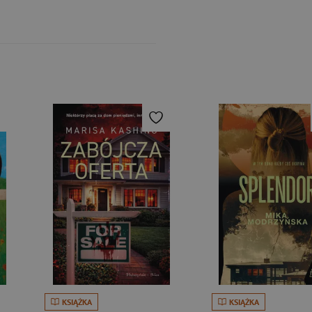
KSIĄŻKA
KSIĄŻKA