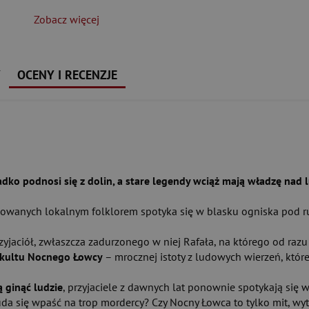
Zobacz więcej
Y
OCENY I RECENZJE
ko podnosi się z dolin, a stare legendy wciąż mają władzę nad lu
ynowanych lokalnym folklorem spotyka się w blasku ogniska pod r
rzyjaciół, zwłaszcza zadurzonego w niej Rafała, na którego od raz
e kultu Nocnego Łowcy
– mrocznej istoty z ludowych wierzeń, które
 ginąć ludzie
, przyjaciele z dawnych lat ponownie spotykają się
ji uda się wpaść na trop mordercy? Czy Nocny Łowca to tylko mit, w