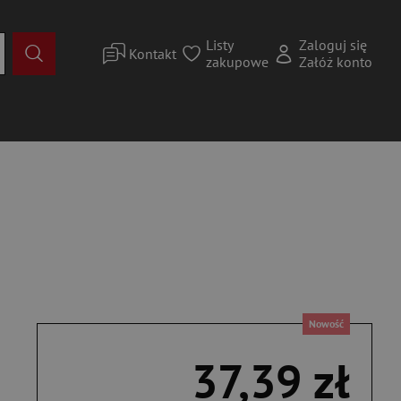
Listy
Zaloguj się
Kontakt
zakupowe
Załóż konto
Nowość
37,39 zł