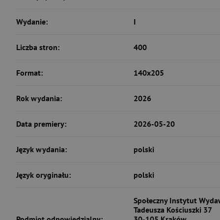
Wydanie:
I
Liczba stron:
400
Format:
140x205
Rok wydania:
2026
Data premiery:
2026-05-20
Język wydania:
polski
Język oryginału:
polski
Społeczny Instytut Wydaw
Tadeusza Kościuszki 37
Podmiot odpowiedzialny:
30-105 Kraków