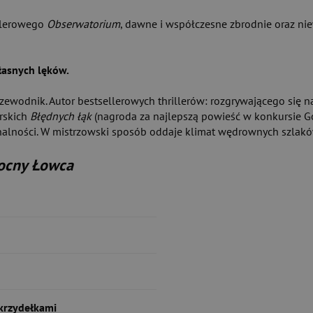
ellerowego
Obserwatorium
, dawne i współczesne zbrodnie oraz niew
własnych lęków.
ewodnik. Autor bestsellerowych thrillerów: rozgrywającego się n
rskich
Błędnych łąk
(nagroda za najlepszą powieść w konkursie Gó
nalności. W mistrzowski sposób oddaje klimat wędrownych szlaków
ocny Łowca
krzydełkami