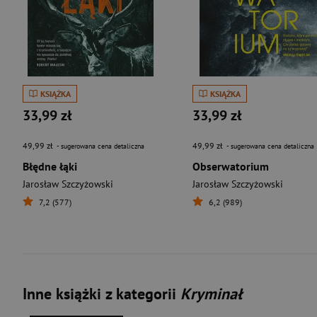
KSIĄŻKA
KSIĄŻKA
33,99 zł
33,99 zł
49,99 zł
49,99 zł
- sugerowana cena detaliczna
- sugerowana cena detaliczna
Błędne łąki
Obserwatorium
Jarosław Szczyżowski
Jarosław Szczyżowski
7,2 (577)
6,2 (989)
Inne książki z kategorii
Kryminał