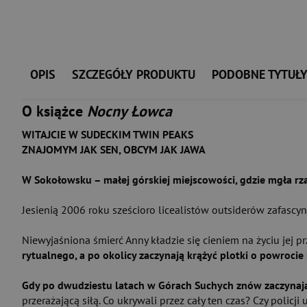
OPIS
SZCZEGÓŁY PRODUKTU
PODOBNE TYTUŁ
O książce
Nocny Łowca
WITAJCIE W SUDECKIM TWIN PEAKS
ZNAJOMYM JAK SEN, OBCYM JAK JAWA
W Sokołowsku – małej górskiej miejscowości, gdzie mgła rzad
Jesienią 2006 roku sześcioro licealistów outsiderów zafasc
Niewyjaśniona śmierć Anny kładzie się cieniem na życiu jej p
rytualnego, a po okolicy zaczynają krążyć plotki o powroci
Gdy po dwudziestu latach w Górach Suchych znów zaczynają
przerażającą siłą. Co ukrywali przez cały ten czas? Czy polic