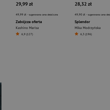
29,99 zł
28,32 zł
49,99 zł
49,90 zł
- sugerowana cena detaliczna
- sugerowana cena det
Zabójcza oferta
Splendor
Kashino Marisa
Mika Modrzyńska
6,9 (127)
6,3 (196)