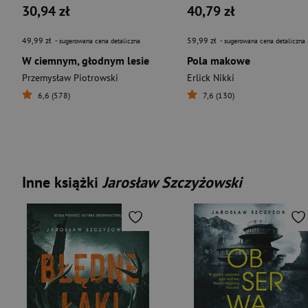
30,94 zł
40,79 zł
49,99 zł
59,99 zł
- sugerowana cena detaliczna
- sugerowana cena detaliczna
W ciemnym, głodnym lesie
Pola makowe
Przemysław Piotrowski
Erlick Nikki
6,6 (578)
7,6 (130)
Inne książki
Jarosław Szczyżowski