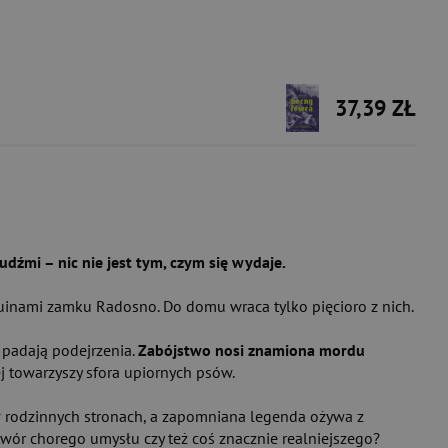
37,39 ZŁ
dźmi – nic nie jest tym, czym się wydaje.
uinami zamku Radosno. Do domu wraca tylko pięcioro z nich.
u padają podejrzenia.
Zabójstwo nosi znamiona mordu
j towarzyszy sfora upiornych psów.
 w rodzinnych stronach, a zapomniana legenda ożywa z
ytwór chorego umysłu czy też coś znacznie realniejszego?