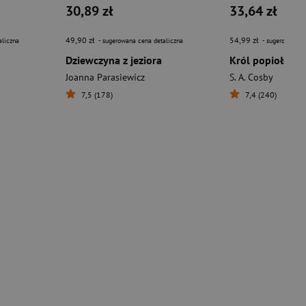
30,89 zł
33,64 zł
49,90 zł
54,99 zł
aliczna
- sugerowana cena detaliczna
- sugerowana c
Dziewczyna z jeziora
Król popiołów
Joanna Parasiewicz
S. A. Cosby
7,5 (178)
7,4 (240)