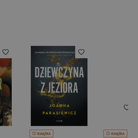
KSIĄŻKA
KSIĄŻKA