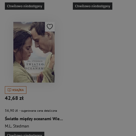
Chwilowo niedostępny
Chwilowo niedostępny
KSIĄŻKA
42,68 zł
56,90 zł
- sugerowana cena detaliczna
Światło między oceanami Wielkie Litery
M.L. Stedman
Chwilowo niedostępny