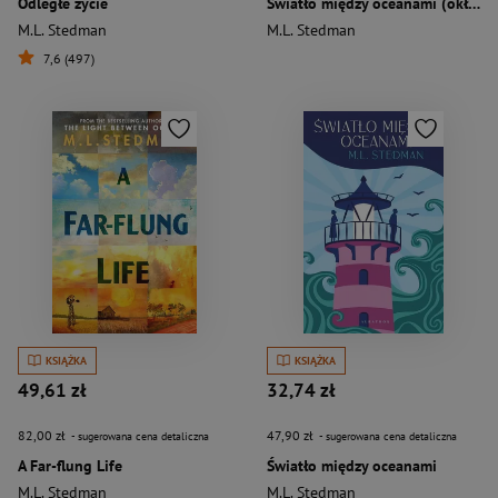
Odległe życie
Światło między oceanami (okładka miękka)
M.L. Stedman
M.L. Stedman
7,6 (497)
KSIĄŻKA
KSIĄŻKA
49,61 zł
32,74 zł
82,00 zł
47,90 zł
- sugerowana cena detaliczna
- sugerowana cena detaliczna
A Far-flung Life
Światło między oceanami
M.L. Stedman
M.L. Stedman