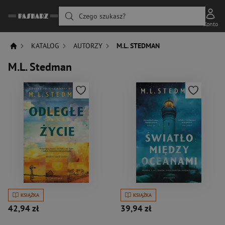
Czego szukasz?
Konto
KATALOG
AUTORZY
M.L. STEDMAN
M.L. Stedman
KSIĄŻKA
KSIĄŻKA
42,94 zł
39,94 zł