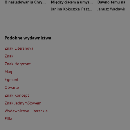
O naśladowaniu Chrystusa wyd. 2026
Między ciałem a umysłem
Janina Kokoszka-Paszkot
,
Piotr Wierzbiński
Janusz Wacławiak
Podobne wydawnictwa
Znak Literanova
Znak
Znak Horyzont
Mag
Egmont
Otwarte
Znak Koncept
Znak JednymSłowem
Wydawnictwo Literackie
Filia