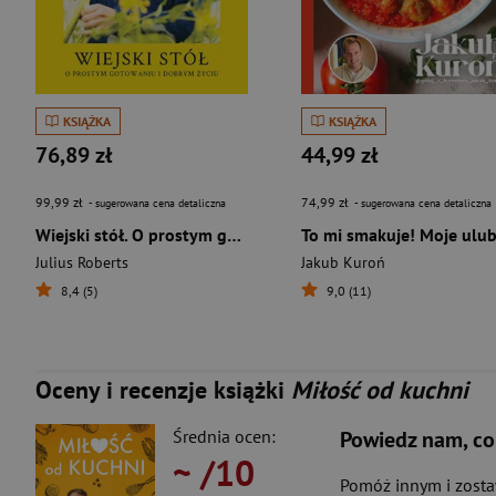
KSIĄŻKA
KSIĄŻKA
76,89 zł
44,99 zł
99,99 zł
74,99 zł
- sugerowana cena detaliczna
- sugerowana cena detaliczna
Wiejski stół. O prostym gotowaniu i dobrym życiu
Julius Roberts
Jakub Kuroń
8,4 (5)
9,0 (11)
Oceny i recenzje książki
Miłość od kuchni
Średnia ocen:
Powiedz nam, co
~
/10
Pomóż innym i zost