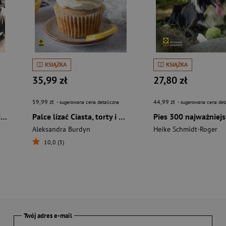
KSIĄŻKA
KSIĄŻKA
35,99 zł
27,80 zł
59,99 zł
44,99 zł
- sugerowana cena detaliczna
- sugerowana cena det
Ferdynand porsche. Ulubiony inżynier Hitlera wyd. 2026
Palce lizać Ciasta, torty i desery
Aleksandra Burdyn
Heike Schmidt-Roger
10,0 (3)
Twój adres e-mail