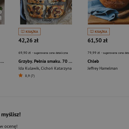
KSIĄŻKA
KSIĄŻKA
42,26 zł
61,50 zł
69,90 zł
79,99 zł
- sugerowana cena detaliczna
- sugerowana cena det
To mi smakuje! Moje ulubione dania
Grzyby. Pełnia smaku. 70 przepisów
Chleb
Ida Kulawik
,
Cichoń Katarzyna
Jeffrey Hamelman
8,9 (7)
 myślisz!
aw ocenę!