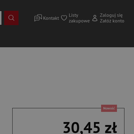
Listy
Zaloguj się
Kontakt
zakupowe
Załóż konto
Nowość
30,45 zł