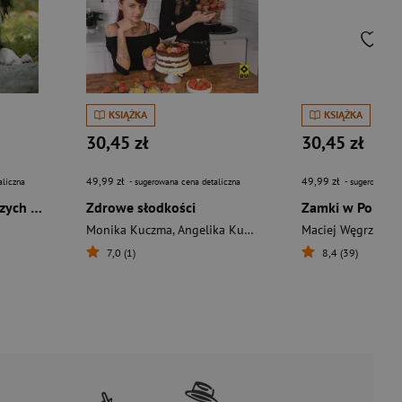
KSIĄŻKA
KSIĄŻKA
30,45 zł
30,45 zł
49,99 zł
49,99 zł
aliczna
- sugerowana cena detaliczna
- sugerowana c
Pies 300 najważniejszych pytań i odpowiedzi wyd. 2026
Zdrowe słodkości
Monika Kuczma
,
Angelika Kuczma
Maciej Węgrzyn
7,0 (1)
8,4 (39)