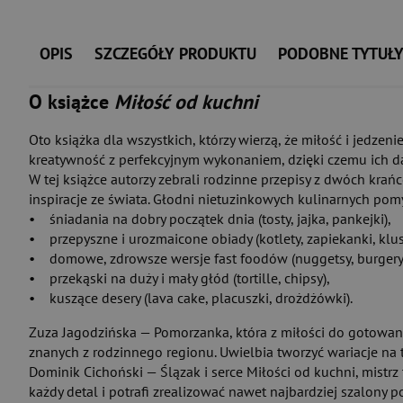
OPIS
SZCZEGÓŁY PRODUKTU
PODOBNE TYTUŁ
O książce
Miłość od kuchni
Oto książka dla wszystkich, którzy wierzą, że miłość i jedzen
kreatywność z perfekcyjnym wykonaniem, dzięki czemu ich dani
W tej książce autorzy zebrali rodzinne przepisy z dwóch krań
inspiracje ze świata. Głodni nietuzinkowych kulinarnych pom
• śniadania na dobry początek dnia (tosty, jajka, pankejki),
• przepyszne i urozmaicone obiady (kotlety, zapiekanki, klus
• domowe, zdrowsze wersje fast foodów (nuggetsy, burgery, 
• przekąski na duży i mały głód (tortille, chipsy),
• kuszące desery (lava cake, placuszki, drożdżówki).
Zuza Jagodzińska — Pomorzanka, która z miłości do gotowan
znanych z rodzinnego regionu. Uwielbia tworzyć wariacje na 
Dominik Cichoński — Ślązak i serce Miłości od kuchni, mistr
każdy detal i potrafi zrealizować nawet najbardziej szalony p