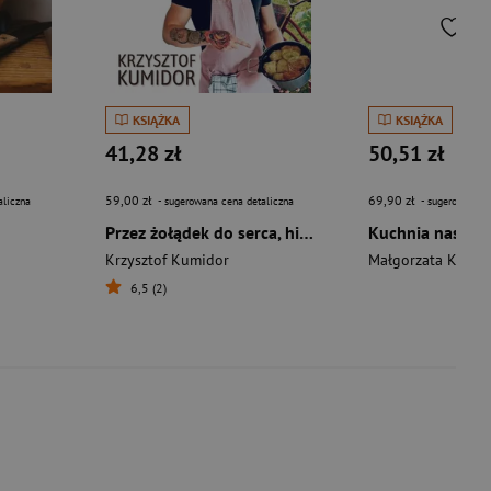
KSIĄŻKA
KSIĄŻKA
41,28 zł
50,51 zł
59,00 zł
69,90 zł
aliczna
- sugerowana cena detaliczna
- sugerowana c
Przez żołądek do serca, historia chłopaka z podwórka
Kuchnia naszyc
Krzysztof Kumidor
Małgorzata Kur
6,5 (2)