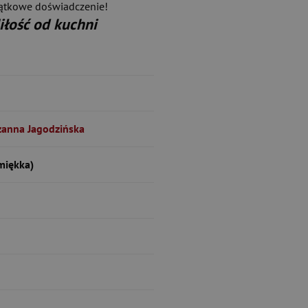
jątkowe doświadczenie!
iłość od kuchni
zanna Jagodzińska
miękka)