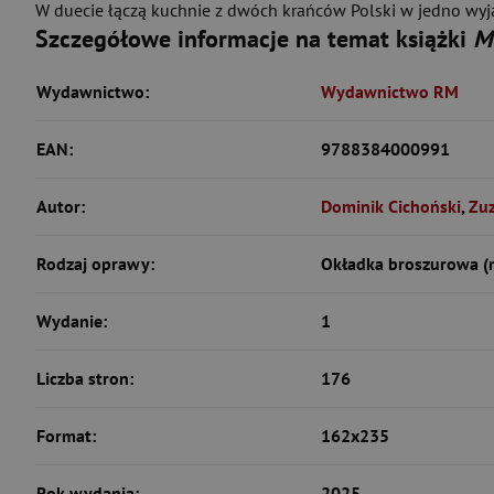
W duecie łączą kuchnie z dwóch krańców Polski w jedno wy
Szczegółowe informacje na temat książki
M
Wydawnictwo:
Wydawnictwo RM
EAN:
9788384000991
Autor:
Dominik Cichoński
,
Zu
Rodzaj oprawy:
Okładka broszurowa (
Wydanie:
1
Liczba stron:
176
Format:
162x235
Rok wydania:
2025