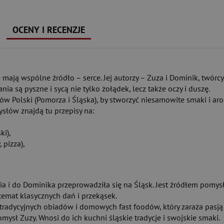
Y
OCENY I RECENZJE
ie mają wspólne źródło – serce. Jej autorzy – Zuza i Dominik, twó
a są pyszne i sycą nie tylko żołądek, lecz także oczy i duszę.
ców Polski (Pomorza i Śląska), by stworzyć niesamowite smaki i ar
ysłów znajdą tu przepisy na:
ki),
pizza),
ia i do Dominika przeprowadziła się na Śląsk. Jest źródłem pomy
temat klasycznych dań i przekąsek.
z tradycyjnych obiadów i domowych fast foodów, który zaraża pasją
omysł Zuzy. Wnosi do ich kuchni śląskie tradycje i swojskie smaki.