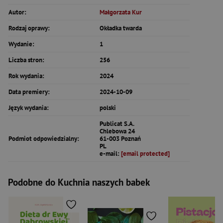
Autor:
Małgorzata Kur
Rodzaj oprawy:
Okładka twarda
Wydanie:
1
Liczba stron:
256
Rok wydania:
2024
Data premiery:
2024-10-09
Język wydania:
polski
Publicat S.A.
Chlebowa 24
Podmiot odpowiedzialny:
61-003 Poznań
PL
e-mail:
[email protected]
Podobne do Kuchnia naszych babek