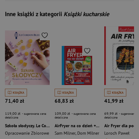
Inne książki z kategorii
Książki kucharskie
KSIĄŻKA
KSIĄŻKA
KSIĄŻKA
71,40 zł
68,83 zł
41,99 zł
119,00 zł
109,00 zł
69,99 zł
- sugerowana cena
- sugerowana cena
- sugerowana c
detaliczna
detaliczna
detaliczna
Szkoła słodyczy. Le Cordon Bleu. 90 przepisów z całego świata na trufle, praliny, nugaty…
AirFryer na co dzień + Ściągawka 140 prostych przepisów na pyszne dania z frytkownicy beztłuszczowej
Opracowanie Zbiorowe
Sam Milner
,
Dom Milner
Loroch Paweł