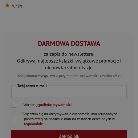
9,7 (9)
DARMOWA DOSTAWA
za zapis do newslettera!
Odkrywaj najlepsze książki, wyjątkowe promocje i
niepowtarzalne okazje.
*Kod jednorazowego użycia przy minimalnej wartości koszyka 69 zł.
Twój adres e-mail
*
Akceptuję
politykę prywatności
*
Zgadzam się na otrzymywanie wiadomości marketingowych
(newsletter) na podany
e-mail
na zasadach określonych w
regulaminie
.
ZAPISZ SIĘ