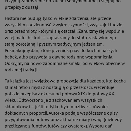
Przyjmij zaproszenie do kuchni sentymentalnej i sięgnij po
przepisy z duszą!
Historii nie budują tylko wielkie zdarzenia, ale przede
wszystkim codzienność. Zwykłe czynności, zwyczajni ludzie
oraz przedmioty, którymi się otaczali. Zanurzmy się wspólnie
w tej małej historii – zapraszamy do stołu zastawionego
starą porcelaną i pysznym tradycyjnym jedzeniem.
Posmakujmy dań, które przeniosą nas do kuchni naszych
babek, albo przywołają dawne rodzinne wspomnienia.
Odkryjmy na nowo zapomniane smaki, od wieków obecne w
rodzimej tradycji.
Ta książka jest wyjątkową propozycją dla każdego, kto kocha
klimat retro i myśli z nostalgią o przeszłości. Prezentuje
polskie przepisy z okresu od połowy XIX do połowy XX
wieku. Odtworzono je z zachowaniem wszystkich
składników i – jeśli to tylko było możliwe – również
dokładnych proporcji. Autorka podaje współczesne opisy
przygotowania potraw oraz aktualne miary i wagi (niekiedy
przeliczane z funtów, łutów czy kwaterek). Wyboru dań