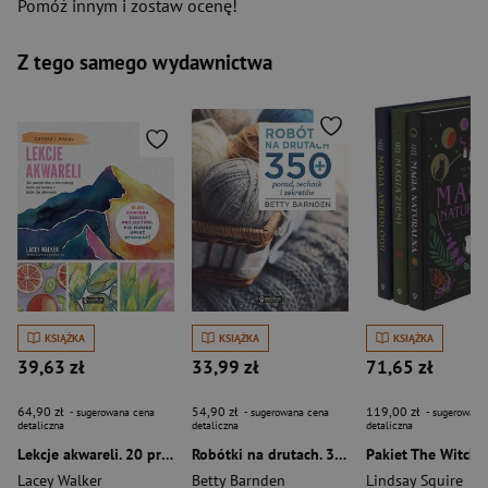
Pomóż innym i zostaw ocenę!
Z tego samego wydawnictwa
KSIĄŻKA
KSIĄŻKA
KSIĄŻKA
39,63 zł
33,99 zł
71,65 zł
64,90 zł
54,90 zł
119,00 zł
- sugerowana cena
- sugerowana cena
- sugerowana
detaliczna
detaliczna
detaliczna
Lekcje akwareli. 20 projektów z instrukcją krok po kroku + blok do akwareli
Robótki na drutach. 350 porad, technik i sekretów
Lacey Walker
Betty Barnden
Lindsay Squire