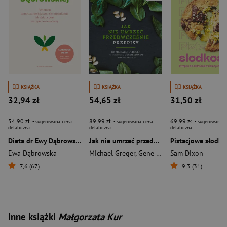
KSIĄŻKA
KSIĄŻKA
KSIĄŻKA
32,94 zł
54,65 zł
31,50 zł
54,90 zł
89,99 zł
69,99 zł
- sugerowana cena
- sugerowana cena
- sugerowana c
detaliczna
detaliczna
detaliczna
Dieta dr Ewy Dąbrowskiej®. Fenomen samouzdrawiającego się organizmu. Jak działa post warzywno-owocowy
Jak nie umrzeć przedwcześnie Przepisy
Ewa Dąbrowska
Michael Greger
,
Gene Stone
Sam Dixon
,
Robertson Robi
7,6 (67)
9,3 (31)
Inne książki
Małgorzata Kur