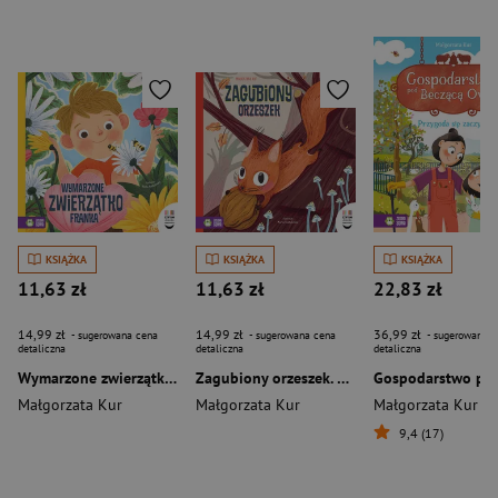
KSIĄŻKA
KSIĄŻKA
KSIĄŻKA
11,63 zł
11,63 zł
22,83 zł
14,99 zł
14,99 zł
36,99 zł
- sugerowana cena
- sugerowana cena
- sugerowana c
detaliczna
detaliczna
detaliczna
Wymarzone zwierzątko Franka. Czytam dziecku codziennie
Zagubiony orzeszek. Czytam dziecku codziennie
Małgorzata Kur
Małgorzata Kur
Małgorzata Kur
9,4 (17)