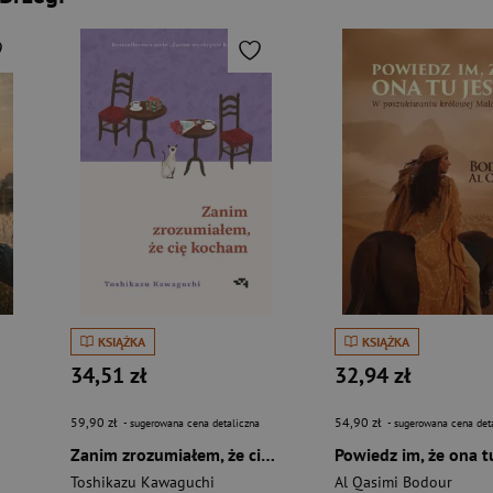
KSIĄŻKA
KSIĄŻKA
34,51 zł
32,94 zł
59,90 zł
54,90 zł
- sugerowana cena detaliczna
- sugerowana cena det
Zanim zrozumiałem, że cię kocham. Zanim wystygnie kawa
Toshikazu Kawaguchi
Al Qasimi Bodour