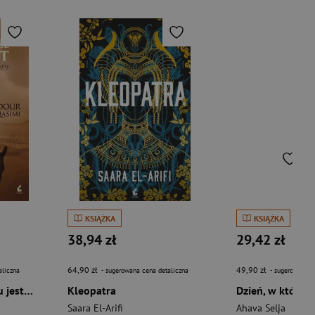
KSIĄŻKA
KSIĄŻKA
38,94 zł
29,42 zł
64,90 zł
49,90 zł
aliczna
- sugerowana cena detaliczna
- sugerowana c
Powiedz im, że ona tu jest. W poszukiwaniu królowej Malajhy.
Kleopatra
Saara El-Arifi
Ahava Selja