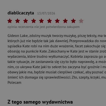
diablicaczyta
13/07/2026
Twoja ocena: Beznadziejna 1/10"
Twoja ocena: Bardzo słaba 2/10"
Twoja ocena: Słaba 3/10"
Twoja ocena: Może być 4/10"
Twoja ocena: Przeciętna 5/10"
Twoja ocena: Dobra 6/10"
Twoja ocena: Bardzo dobra 7/10
Twoja ocena: Rewelacyjna 
Twoja ocena: Wybitna 
Twoja ocena: Arcy
opinia recenzenta nie jest potwierdzona zakupem
Gideon Lake, zdolny muzyk tworzy muzykę, piszę teksty, ma te
których już nie będzie tak jak dawniej. Przeprowadzka do n
sąsiadka Kate robi na nim duże wrażenie, facet zakochuje się
obsesję na punkcie Kate. Zakochany w Kate jest w stanie zrob
wydarzenia, które trudno wytłumaczyć. Kobieta zaprasza go ab
takie sytuacje, że zastanawia się czy to było naprawdę, a moż
nim, co ukrywa Kate jaki to sekret bo zaczyna być groźnie i m
obawy jakie ma, będzie musiał cierpliwe czekać, aby poznać 
śmierć ich domaga się sprawiedliwości. Zło, szepty, krzyki, m
Polecam
Z tego samego wydawnictwa