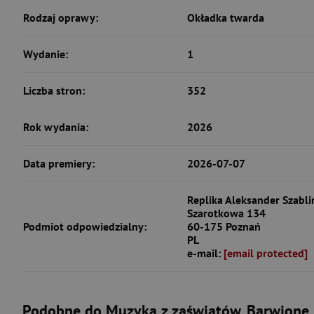
Rodzaj oprawy:
Okładka twarda
Wydanie:
1
Liczba stron:
352
Rok wydania:
2026
Data premiery:
2026-07-07
Replika Aleksander Szabliń
Szarotkowa 134
Podmiot odpowiedzialny:
60-175 Poznań
PL
e-mail:
[email protected]
Podobne do Muzyka z zaświatów. Barwione 