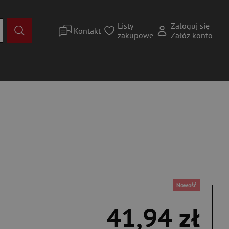
Listy
Zaloguj się
Kontakt
zakupowe
Załóż konto
Nowość
41,94 zł