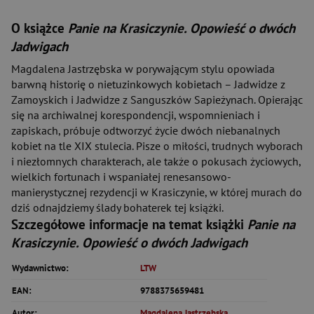
O książce
Panie na Krasiczynie. Opowieść o dwóch
Jadwigach
Magdalena Jastrzębska w porywającym stylu opowiada
barwną historię o nietuzinkowych kobietach – Jadwidze z
Zamoyskich i Jadwidze z Sanguszków Sapieżynach. Opierając
się na archiwalnej korespondencji, wspomnieniach i
zapiskach, próbuje odtworzyć życie dwóch niebanalnych
kobiet na tle XIX stulecia. Pisze o miłości, trudnych wyborach
i niezłomnych charakterach, ale także o pokusach życiowych,
wielkich fortunach i wspaniałej renesansowo-
manierystycznej rezydencji w Krasiczynie, w której murach do
dziś odnajdziemy ślady bohaterek tej książki.
Szczegółowe informacje na temat książki
Panie na
Krasiczynie. Opowieść o dwóch Jadwigach
Wydawnictwo:
LTW
EAN:
9788375659481
Autor:
Magdalena Jastrzębska