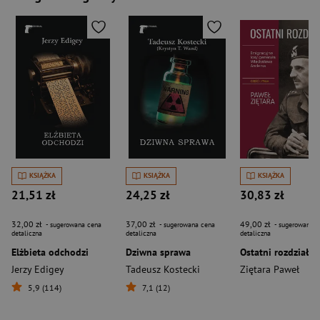
KSIĄŻKA
KSIĄŻKA
KSIĄŻKA
21,51 zł
24,25 zł
30,83 zł
32,00 zł
37,00 zł
49,00 zł
- sugerowana cena
- sugerowana cena
- sugerowana c
detaliczna
detaliczna
detaliczna
Elżbieta odchodzi
Dziwna sprawa
Jerzy Edigey
Tadeusz Kostecki
Ziętara Paweł
5,9 (114)
7,1 (12)