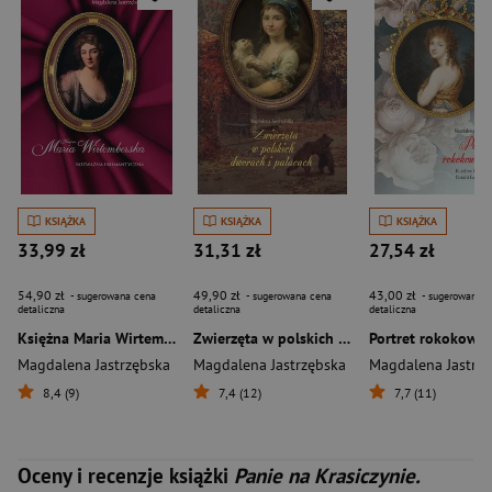
KSIĄŻKA
KSIĄŻKA
KSIĄŻKA
33,99 zł
31,31 zł
27,54 zł
54,90 zł
49,90 zł
43,00 zł
- sugerowana cena
- sugerowana cena
- sugerowana c
detaliczna
detaliczna
detaliczna
Księżna Maria Wirtemberska. Rozważna i romantyczna
Zwierzęta w polskich dworach i pałacach
Magdalena Jastrzębska
Magdalena Jastrzębska
Magdalena Jastrz
8,4 (9)
7,4 (12)
7,7 (11)
Oceny i recenzje książki
Panie na Krasiczynie.