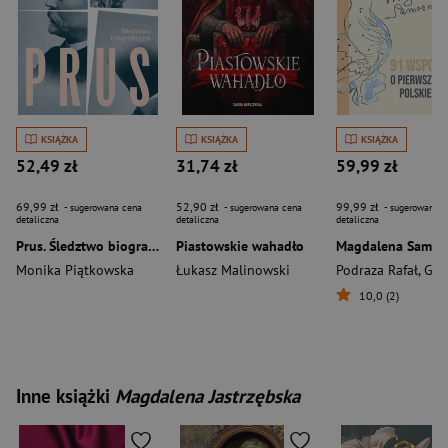
KSIĄŻKA
KSIĄŻKA
KSIĄŻKA
52,49 zł
31,74 zł
59,99 zł
69,99 zł
52,90 zł
99,99 zł
- sugerowana cena
- sugerowana cena
- sugerowana c
detaliczna
detaliczna
detaliczna
Prus. Śledztwo biograficzne (2026)
Piastowskie wahadło
Monika Piątkowska
Łukasz Malinowski
Podraza Rafał
,
Gracjana Miller
10,0 (2)
Inne książki
Magdalena Jastrzębska