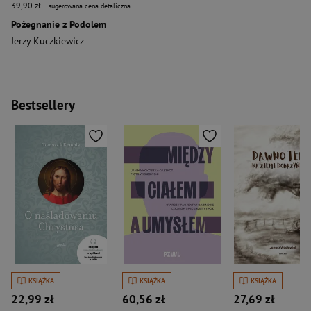
39,90 zł
- sugerowana cena detaliczna
Pożegnanie z Podolem
Jerzy Kuczkiewicz
Bestsellery
KSIĄŻKA
KSIĄŻKA
KSIĄŻKA
22,99 zł
60,56 zł
27,69 zł