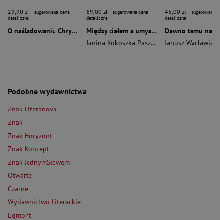
29,90 zł
69,00 zł
45,00 zł
- sugerowana cena
- sugerowana cena
- sugerowana c
detaliczna
detaliczna
detaliczna
O naśladowaniu Chrystusa wyd. 2026
Między ciałem a umysłem
Janina Kokoszka-Paszkot
,
Piotr Wierzbiński
Janusz Wacławiak
Podobne wydawnictwa
Znak Literanova
Znak
Znak Horyzont
Znak Koncept
Znak JednymSłowem
Otwarte
Czarne
Wydawnictwo Literackie
Egmont