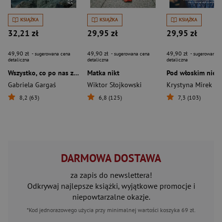
KSIĄŻKA
KSIĄŻKA
KSIĄŻKA
32,21 zł
29,95 zł
29,95 zł
49,90 zł
49,90 zł
49,90 zł
- sugerowana cena
- sugerowana cena
- sugerowana c
detaliczna
detaliczna
detaliczna
Wszystko, co po nas zostało
Matka nikt
Pod włoskim nieb
Gabriela Gargaś
Wiktor Słojkowski
Krystyna Mirek
8,2 (63)
6,8 (125)
7,3 (103)
DARMOWA DOSTAWA
za zapis do newslettera!
Odkrywaj najlepsze książki, wyjątkowe promocje i
niepowtarzalne okazje.
*Kod jednorazowego użycia przy minimalnej wartości koszyka 69 zł.