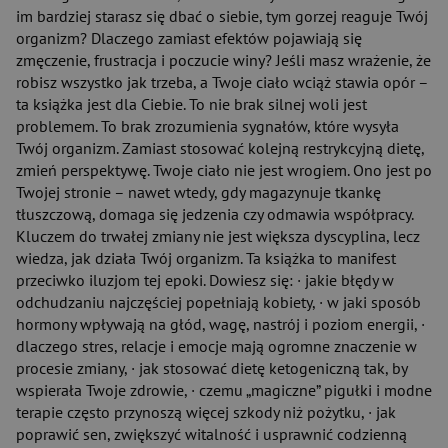
im bardziej starasz się dbać o siebie, tym gorzej reaguje Twój
organizm? Dlaczego zamiast efektów pojawiają się
zmęczenie, frustracja i poczucie winy? Jeśli masz wrażenie, że
robisz wszystko jak trzeba, a Twoje ciało wciąż stawia opór –
ta książka jest dla Ciebie. To nie brak silnej woli jest
problemem. To brak zrozumienia sygnałów, które wysyła
Twój organizm. Zamiast stosować kolejną restrykcyjną dietę,
zmień perspektywę. Twoje ciało nie jest wrogiem. Ono jest po
Twojej stronie – nawet wtedy, gdy magazynuje tkankę
tłuszczową, domaga się jedzenia czy odmawia współpracy.
Kluczem do trwałej zmiany nie jest większa dyscyplina, lecz
wiedza, jak działa Twój organizm. Ta książka to manifest
przeciwko iluzjom tej epoki. Dowiesz się: · jakie błędy w
odchudzaniu najczęściej popełniają kobiety, · w jaki sposób
hormony wpływają na głód, wagę, nastrój i poziom energii, ·
dlaczego stres, relacje i emocje mają ogromne znaczenie w
procesie zmiany, · jak stosować dietę ketogeniczną tak, by
wspierała Twoje zdrowie, · czemu „magiczne” pigułki i modne
terapie często przynoszą więcej szkody niż pożytku, · jak
poprawić sen, zwiększyć witalność i usprawnić codzienną