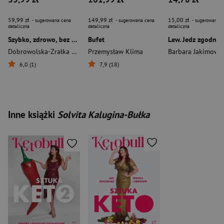
59,99 zł
149,99 zł
15,00 zł
- sugerowana cena
- sugerowana cena
- sugerowana c
detaliczna
detaliczna
detaliczna
Szybko, zdrowo, bez wysiłku. Proste posiłki dla zabieganych
Bufet
Dobrowolska-Zrałka Karolina
Przemysław Klima
6,0 (1)
7,9 (18)
Inne książki
Solvita Kalugina-Bułka