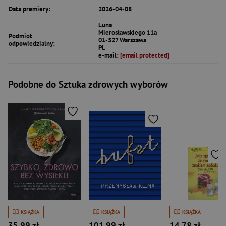
Data premiery:
2026-04-08
Luna
Mierosławskiego 11a
Podmiot
01-527 Warszawa
odpowiedzialny:
PL
e-mail:
[email protected]
Podobne do Sztuka zdrowych wyborów
KSIĄŻKA
KSIĄŻKA
KSIĄŻKA
35,99 zł
101,99 zł
14,78 zł