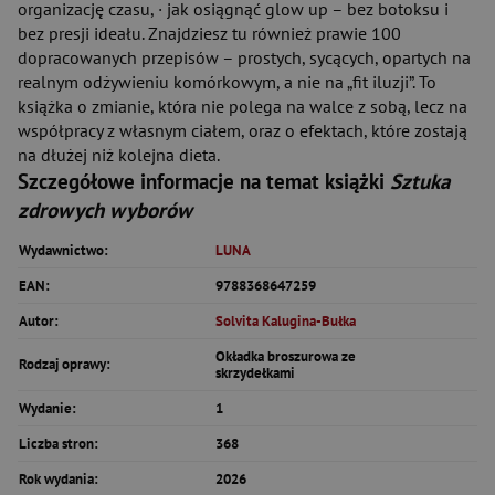
organizację czasu, · jak osiągnąć glow up – bez botoksu i
bez presji ideału. Znajdziesz tu również prawie 100
dopracowanych przepisów – prostych, sycących, opartych na
realnym odżywieniu komórkowym, a nie na „fit iluzji”. To
książka o zmianie, która nie polega na walce z sobą, lecz na
współpracy z własnym ciałem, oraz o efektach, które zostają
na dłużej niż kolejna dieta.
Szczegółowe informacje na temat książki
Sztuka
zdrowych wyborów
Wydawnictwo:
LUNA
EAN:
9788368647259
Autor:
Solvita Kalugina-Bułka
Okładka broszurowa ze
Rodzaj oprawy:
skrzydełkami
Wydanie:
1
Liczba stron:
368
Rok wydania:
2026