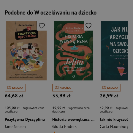
Podobne do W oczekiwaniu na dziecko
KSIĄŻKA
KSIĄŻKA
KSIĄŻKA
64,68 zł
33,99 zł
26,99 zł
105,00 zł
49,99 zł
42,90 zł
- sugerowana cena
- sugerowana cena
- sugerowana c
detaliczna
detaliczna
detaliczna
Pozytywna Dyscyplina
Historia wewnętrzna. Jelita – najbardziej fascynujący organ naszego ciała
Jane Nelsen
Giulia Enders
Carla Naumburg