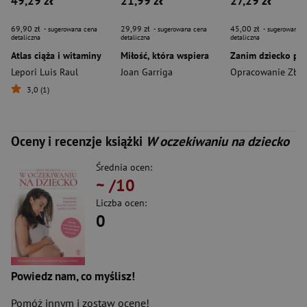
49,29 zł
21,99 zł
27,29 zł
69,90 zł
29,99 zł
45,00 zł
- sugerowana cena
- sugerowana cena
- sugerowana c
detaliczna
detaliczna
detaliczna
Atlas ciąża i witaminy
Miłość, która wspiera
Lepori Luis Raul
Joan Garriga
Opracowanie Zbi
3,0 (1)
Oceny i recenzje książki
W oczekiwaniu na dziecko
Średnia ocen:
~
/10
Liczba ocen:
0
Powiedz nam, co myślisz!
Pomóż innym i zostaw ocenę!