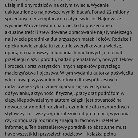
ufają miliony rodziców na całym świecie. Wydanie
uaktualnione o najnowsze wyniki badań. Ponad 22 miliony
sprzedanych egzemplarzy na całym świecie! Najnowsze
wydanie W oczekiwaniu na dziecko to poszerzone o
aktualne treści i zrewidowane opracowanie najsłynniejszego
na świecie poradnika dla przyszłych matek i ojców. Rodzice i
opiekunowie znajdą tu rzetelnie zweryfikowaną wiedzę,
opartą na najnowszych badaniach naukowych, na temat
przebiegu ciąży i porodu, badań prenatalnych, nowych leków
i procedur oraz wszystkich innych aspektów przyszłego
macierzyństwa i ojcostwa. W tym wydaniu autorka poświęciła
wiele uwagi wyzwaniom istotnym dla współczesnych
rodziców w szybko zmieniającym się świecie, m.in.
odżywianiu, aktywności fizycznej, pracy oraz podróżom w
ciąży. Niepodważalnym atutem książki jest otwartość na
nowoczesny model rodziny i zrozumienie dla różnorodnych
stylów życia – wszyscy, niezależnie od preferencji, wyznania
czy konfiguracji rodzinnej znajdą tu fachowe i rzetelne
informacje. Ten bestsellerowy poradnik to absolutne must
have wszystkich przyszłych rodziców – książka pełna