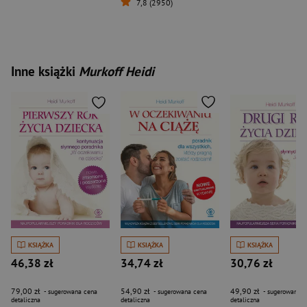
7,8 (2950)
Inne książki
Murkoff Heidi
KSIĄŻKA
KSIĄŻKA
KSIĄŻKA
46,38 zł
34,74 zł
30,76 zł
79,00 zł
54,90 zł
49,90 zł
- sugerowana cena
- sugerowana cena
- sugerowana c
detaliczna
detaliczna
detaliczna