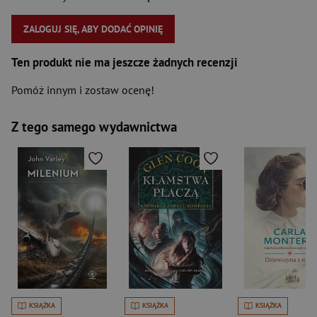
ZALOGUJ SIĘ, ABY DODAĆ OPINIĘ
Ten produkt nie ma jeszcze żadnych recenzji
Pomóż innym i zostaw ocenę!
Z tego samego wydawnictwa
KSIĄŻKA
KSIĄŻKA
KSIĄŻKA