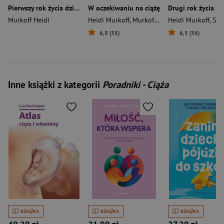
Pierwszy rok życia dziecka wyd. 5
W oczekiwaniu na ciążę
Drugi rok życia dz
Murkoff Heidi
Heidi Murkoff
,
Murkoff Heidi
Heidi Murkoff
,
Sharon
6,9 (38)
6,5 (36)
Inne książki z kategorii
Poradniki - Ciąża
KSIĄŻKA
KSIĄŻKA
KSIĄŻKA