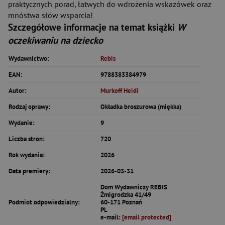
praktycznych porad, łatwych do wdrożenia wskazówek oraz
mnóstwa słów wsparcia!
Szczegółowe informacje na temat książki
W
oczekiwaniu na dziecko
Wydawnictwo:
Rebis
EAN:
9788383384979
Autor:
Murkoff Heidi
Rodzaj oprawy:
Okładka broszurowa (miękka)
Wydanie:
9
Liczba stron:
720
Rok wydania:
2026
Data premiery:
2026-03-31
Dom Wydawniczy REBIS
Żmigrodzka 41/49
Podmiot odpowiedzialny:
60-171 Poznań
PL
e-mail:
[email protected]