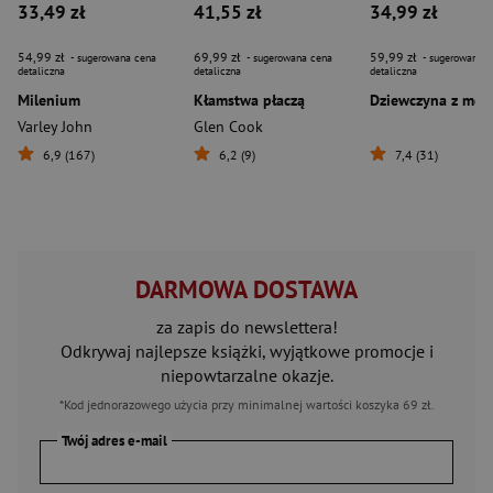
33,49 zł
41,55 zł
34,99 zł
54,99 zł
69,99 zł
59,99 zł
- sugerowana cena
- sugerowana cena
- sugerowana c
detaliczna
detaliczna
detaliczna
Milenium
Kłamstwa płaczą
Dziewczyna z mgł
Varley John
Glen Cook
6,9 (167)
6,2 (9)
7,4 (31)
DARMOWA DOSTAWA
za zapis do newslettera!
Odkrywaj najlepsze książki, wyjątkowe promocje i
niepowtarzalne okazje.
*Kod jednorazowego użycia przy minimalnej wartości koszyka 69 zł.
Twój adres e-mail