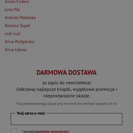
Giulia Enders
June Pla
Andrzej Maleszka
Barbara Supeł
null null
Anna Podgórska
Anna Llenas
DARMOWA DOSTAWA
za zapis do newslettera!
Odkrywaj najlepsze książki, wyjątkowe promocje i
niepowtarzalne okazje.
*Kod jednorazowego użycia przy minimalnej wartości koszyka 69 zł.
Twój adres e-mail
*
Akceptuję
politykę prywatności