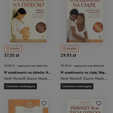
KSIĄŻKA
KSIĄŻKA
37,50 zł
29,93 zł
50,00 zł
39,90 zł
- sugerowana cena detaliczna
- sugerowana cena detaliczna
W oczekiwaniu na dziecko. Najlepszy poradnik dla przyszłych matek i ojców
W oczekiwaniu na ciążę. Wspaniały poradnik dla wszystkich, któzy pragną zostać rodzicami
Heidi Murkoff
,
Sharon Mazel
,
Murkoff Heidi
Heidi Murkoff
,
Sharon Mazel
,
Murk
Chwilowo niedostępny
Chwilowo niedostępny