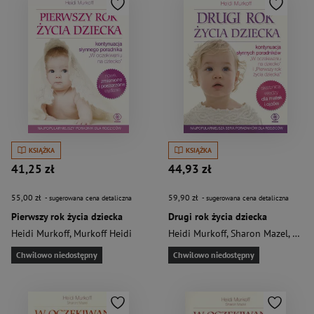
KSIĄŻKA
KSIĄŻKA
41,25 zł
44,93 zł
55,00 zł
59,90 zł
- sugerowana cena detaliczna
- sugerowana cena detaliczna
Pierwszy rok życia dziecka
Drugi rok życia dziecka
Heidi Murkoff
,
Murkoff Heidi
Heidi Murkoff
,
Sharon Mazel
,
Murk
Chwilowo niedostępny
Chwilowo niedostępny