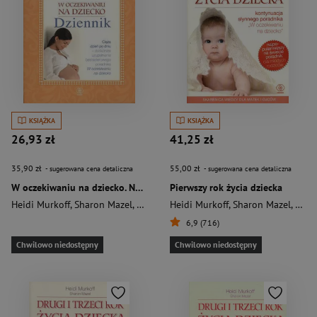
KSIĄŻKA
KSIĄŻKA
26,93 zł
41,25 zł
35,90 zł
55,00 zł
- sugerowana cena detaliczna
- sugerowana cena detaliczna
W oczekiwaniu na dziecko. Notatnik dla kobiet oczekujących dziecka
Pierwszy rok życia dziecka
Heidi Murkoff
,
Sharon Mazel
,
Murkoff Heidi
Heidi Murkoff
,
Sharon Mazel
,
Murk
6,9 (716)
Chwilowo niedostępny
Chwilowo niedostępny