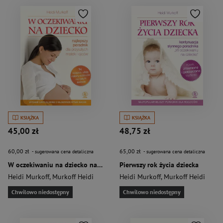
KSIĄŻKA
KSIĄŻKA
45,00 zł
48,75 zł
60,00 zł
65,00 zł
- sugerowana cena detaliczna
- sugerowana cena detaliczna
W oczekiwaniu na dziecko najlepszy poradnik dla przyszłych matek i ojców
Pierwszy rok życia dziecka
Heidi Murkoff
,
Murkoff Heidi
Heidi Murkoff
,
Murkoff Heidi
Chwilowo niedostępny
Chwilowo niedostępny