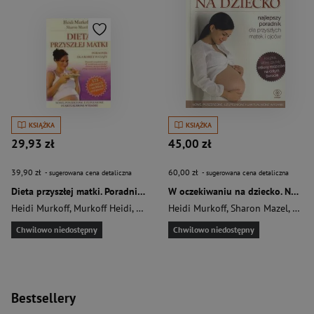
KSIĄŻKA
KSIĄŻKA
29,93 zł
45,00 zł
39,90 zł
60,00 zł
- sugerowana cena detaliczna
- sugerowana cena detaliczna
Dieta przyszłej matki. Poradnik dla kobiet w ciąży
W oczekiwaniu na dziecko. Najlepszy poradnik dla przyszłych matek i ojców
Heidi Murkoff
,
Murkoff Heidi
,
Sharon Mazel
Heidi Murkoff
,
Sharon Mazel
,
Murk
Chwilowo niedostępny
Chwilowo niedostępny
Bestsellery