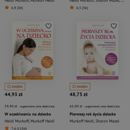
Heidi Murkoff
,
Murkoff Heidi
Heidi Murkoff
,
Sharon Mazel
,
Murk
6,9 (38)
6,5 (36)
KSIĄŻKA
KSIĄŻKA
44,93 zł
48,75 zł
59,90 zł
65,00 zł
- sugerowana cena detaliczna
- sugerowana cena detaliczna
W oczekiwaniu na dziecko
Pierwszy rok życia dziecka
Heidi Murkoff
,
Murkoff Heidi
Murkoff Heidi
,
Sharon Mazel
7,4 (1194)