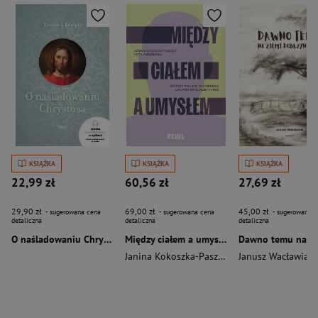
KSIĄŻKA
KSIĄŻKA
KSIĄŻKA
22,99 zł
60,56 zł
27,69 zł
29,90 zł
69,00 zł
45,00 zł
- sugerowana cena
- sugerowana cena
- sugerowana c
detaliczna
detaliczna
detaliczna
O naśladowaniu Chrystusa wyd. 2026
Między ciałem a umysłem
Janina Kokoszka-Paszkot
,
Piotr Wierzbiński
Janusz Wacławiak