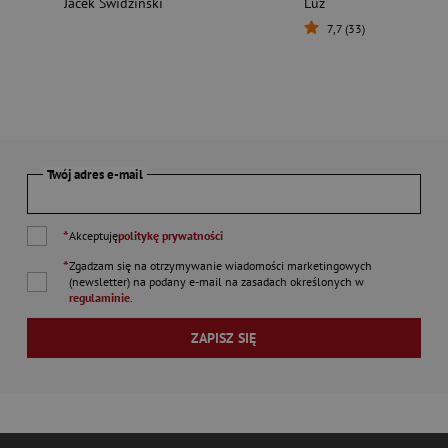
Jacek Swidziński
Luz
7,7 (33)
Twój adres e-mail
*
Akceptuję
politykę prywatności
*
Zgadzam się na otrzymywanie wiadomości marketingowych
(newsletter) na podany
e-mail
na zasadach określonych w
regulaminie
.
ZAPISZ SIĘ