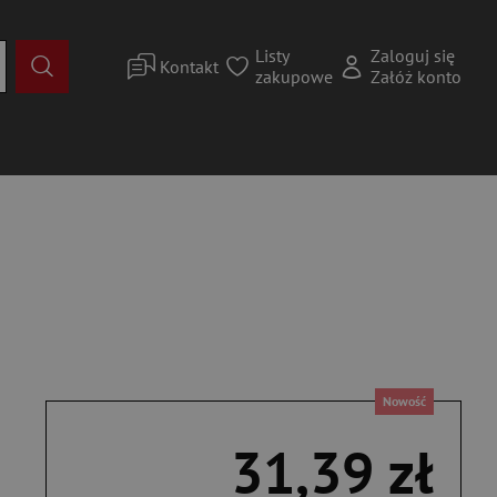
Listy
Zaloguj się
Kontakt
zakupowe
Załóż konto
Nowość
31,39 zł