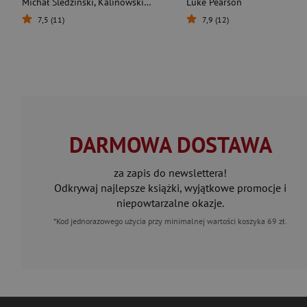
Michał Śledziński
,
Kalinowski Karol
Luke Pearson
7,5 (11)
7,9 (12)
DARMOWA DOSTAWA
za zapis do newslettera!
Odkrywaj najlepsze książki, wyjątkowe promocje i
niepowtarzalne okazje.
*Kod jednorazowego użycia przy minimalnej wartości koszyka 69 zł.