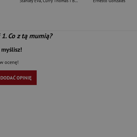
Stanley Eva
,
Curry Thomas i Bracardi
Ernesto Gonzales
 1. Co z tą mumią?
 myślisz!
aw ocenę!
Y DODAĆ OPINIĘ