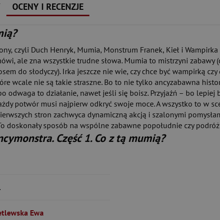
Y
OCENY I RECENZJE
mią?
y, czyli Duch Henryk, Mumia, Monstrum Franek, Kieł i Wampirka 
ówi, ale zna wszystkie trudne słowa. Mumia to mistrzyni zabawy (
sem do słodyczy). Irka jeszcze nie wie, czy chce być wampirką czy d
tóre wcale nie są takie straszne. Bo to nie tylko ancyzabawna hist
bo odwaga to działanie, nawet jeśli się boisz. Przyjaźń – bo lepi
 każdy potwór musi najpierw odkryć swoje moce. A wszystko to w 
 pierwszych stron zachwyca dynamiczną akcją i szalonymi pomysłam
mi. To doskonały sposób na wspólne zabawne popołudnie czy podróż!
ncymonstra. Część 1. Co z tą mumią?
1
etlewska Ewa