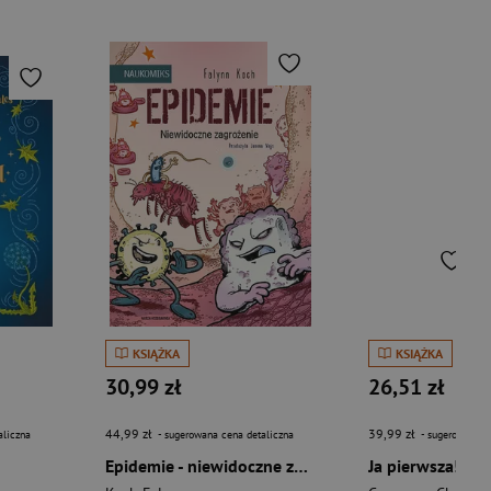
KSIĄŻKA
KSIĄŻKA
30,99 zł
26,51 zł
44,99 zł
39,99 zł
aliczna
- sugerowana cena detaliczna
- sugerowana c
Epidemie - niewidoczne zagrożenie
Ja pierwsza! Sis