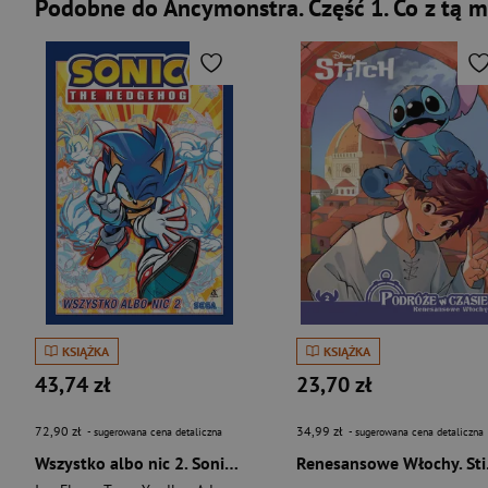
Podobne do Ancymonstra. Część 1. Co z tą 
KSIĄŻKA
KSIĄŻKA
43,74 zł
23,70 zł
72,90 zł
34,99 zł
- sugerowana cena detaliczna
- sugerowana cena detaliczna
Wszystko albo nic 2. Sonic the Hedgehog. Tom 14 wyd. 2
Renesan