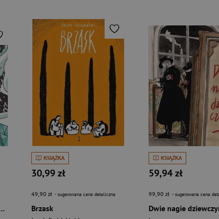
KSIĄŻKA
KSIĄŻKA
30,99 zł
59,94 zł
49,90 zł
99,90 zł
- sugerowana cena detaliczna
- sugerowana cena det
nie Pana Śniegu. Hilda i Rożek
Brzask
Dwie nagie dziewczy