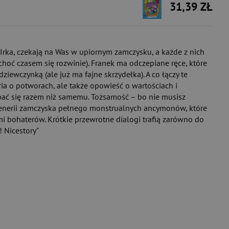
31,39 ZŁ
Irka, czekają na Was w upiornym zamczysku, a każde z nich
choć czasem się rozwinie). Franek ma odczepiane ręce, które
ziewczynką (ale już ma fajne skrzydełka). A co łączy te
oria o potworach, ale także opowieść o wartościach i
ej bać się razem niż samemu. Tożsamość – bo nie musisz
scenerii zamczyska pełnego monstrualnych ancymonów, które
i bohaterów. Krótkie przewrotne dialogi trafią zarówno do
 Nicestory"