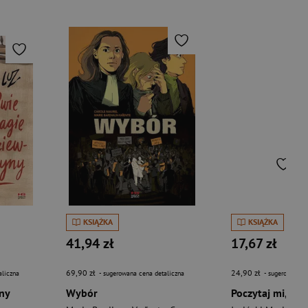
KSIĄŻKA
KSIĄŻKA
41,94 zł
17,67 zł
69,90 zł
24,90 zł
aliczna
- sugerowana cena detaliczna
- sugerowana c
ny
Wybór