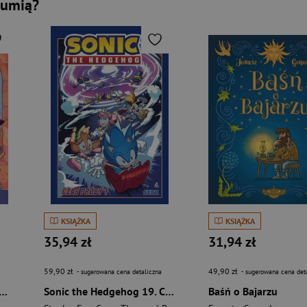
mumią?
KSIĄŻKA
KSIĄŻKA
35,94 zł
31,94 zł
59,90 zł
49,90 zł
- sugerowana cena detaliczna
- sugerowana cena det
sowe Włochy. Stitch. Podróże w czasie. Tom 2
Sonic the Hedgehog 19. Czas próby 1
Baśń o Bajarzu