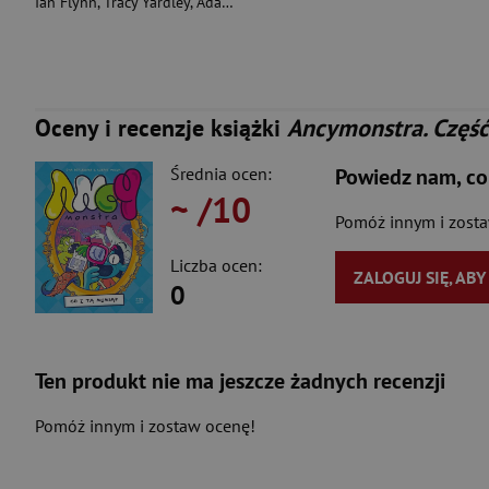
Ian Flynn
,
Tracy Yardley
,
Adam Bryce Thomas
Oceny i recenzje książki
Ancymonstra. Część
Średnia ocen:
Powiedz nam, co
~
/10
Pomóż innym i zost
Liczba ocen:
ZALOGUJ SIĘ, AB
0
Ten produkt nie ma jeszcze żadnych recenzji
Pomóż innym i zostaw ocenę!