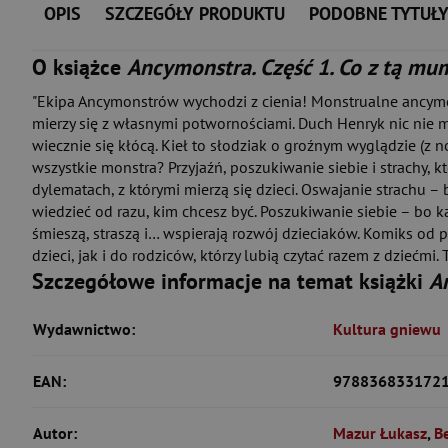
OPIS
SZCZEGÓŁY PRODUKTU
PODOBNE TYTUŁ
O książce
Ancymonstra. Część 1. Co z tą mu
"Ekipa Ancymonstrów wychodzi z cienia! Monstrualne ancymon
mierzy się z własnymi potwornościami. Duch Henryk nic nie m
wiecznie się kłócą. Kieł to słodziak o groźnym wyglądzie (z no
wszystkie monstra? Przyjaźń, poszukiwanie siebie i strachy, k
dylematach, z którymi mierzą się dzieci. Oswajanie strachu – 
wiedzieć od razu, kim chcesz być. Poszukiwanie siebie – bo
śmieszą, straszą i… wspierają rozwój dzieciaków. Komiks od
dzieci, jak i do rodziców, którzy lubią czytać razem z dzieć
Szczegółowe informacje na temat książki
A
Wydawnictwo:
Kultura gniewu
EAN:
978836833172
Autor:
Mazur Łukasz
,
B