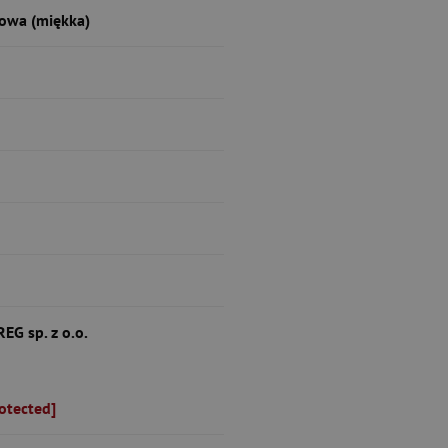
owa (miękka)
G sp. z o.o.
otected]