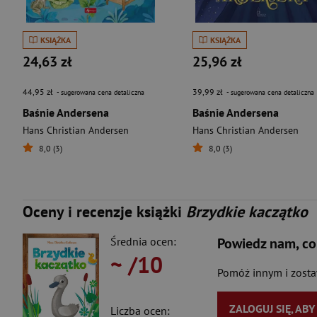
KSIĄŻKA
KSIĄŻKA
24,63 zł
25,96 zł
44,95 zł
39,99 zł
- sugerowana cena detaliczna
- sugerowana cena detaliczna
Baśnie Andersena
Baśnie Andersena
Hans Christian Andersen
Hans Christian Andersen
8,0 (3)
8,0 (3)
Oceny i recenzje książki
Brzydkie kaczątko
Średnia ocen:
Powiedz nam, co
~
/10
Pomóż innym i zost
ZALOGUJ SIĘ, AB
Liczba ocen: