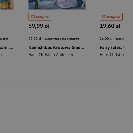
KSIĄŻKA
KSIĄŻKA
59,99 zł
19,60 zł
99,99 zł
26,00 zł
aliczna
- sugerowana cena detaliczna
- sugerowana c
Dziewczynka z zapałkami. Kamishibai
Kamishibai. Królowa Śniegu
n
Hans Christian Andersen
Hans Christian An