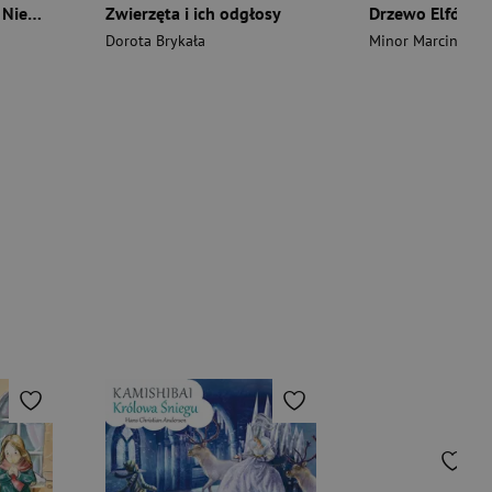
Supergwiazdy ataku. Niewiarygodny futbol
Zwierzęta i ich odgłosy
Dorota Brykała
Minor Marcin