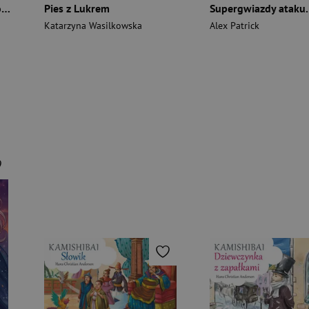
Najpiękniejsza bajka Mikołaja. Czytamy i słuchamy
Pies z Lukrem
Katarzyna Wasilkowska
Alex Patrick