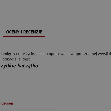
Y
OCENY I RECENZJE
amięć na całe życie, została opracowana w uproszczonej wersji dl
odkrycia jej treści.
rzydkie kaczątko
6
Andersen