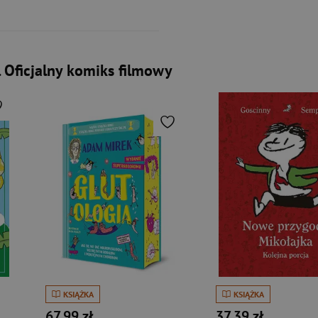
Oficjalny komiks filmowy
KSIĄŻKA
KSIĄŻKA
67,99 zł
37,39 zł