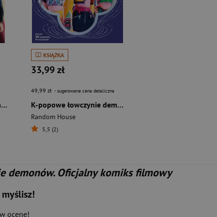
KSIĄŻKA
33,99 zł
49,99 zł
- sugerowana cena detaliczna
K-popowe łowczynie demonów. Mój golden journal. Oficjalny dziennik
K-popowe łowczynie demonów. Oficjalna książka z plakatami
Random House
5,5 (2)
e demonów. Oficjalny komiks filmowy
 myślisz!
aw ocenę!