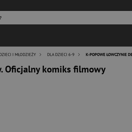
DZIECI I MŁODZIEŻY
DLA DZIECI 6-9
K-POPOWE ŁOWCZYNIE D
 Oficjalny komiks filmowy