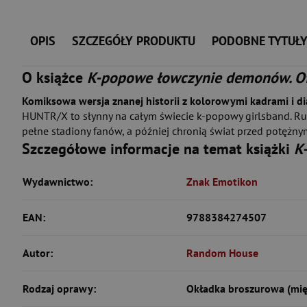
OPIS
SZCZEGÓŁY PRODUKTU
PODOBNE TYTUŁ
O książce
K-popowe łowczynie demonów. Of
Komiksowa wersja znanej historii z kolorowymi kadrami i di
HUNTR/X to słynny na całym świecie k-popowy girlsband. Rum
pełne stadiony fanów, a później chronią świat przed potężny
Szczegółowe informacje na temat książki
K
Wydawnictwo:
Znak Emotikon
EAN:
9788384274507
Autor:
Random House
Rodzaj oprawy:
Okładka broszurowa (mię