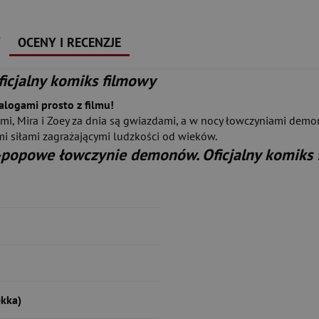
Y
OCENY I RECENZJE
icjalny komiks filmowy
alogami prosto z filmu!
i, Mira i Zoey za dnia są gwiazdami, a w nocy łowczyniami demon
mi siłami zagrażającymi ludzkości od wieków.
-popowe łowczynie demonów. Oficjalny komiks
kka)