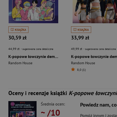
KSIĄŻKA
KSIĄŻKA
30,59 zł
33,99 zł
44,99 zł
49,99 zł
- sugerowana cena detaliczna
- sugerowana cena detaliczna
K-popowe łowczynie demonów. Oficjalna książka z zadaniami
Random House
Random House
8,0 (1)
Oceny i recenzje książki
K-popowe łowczyni
Średnia ocen:
Powiedz nam, co
~
/10
Pomóż innym i zost