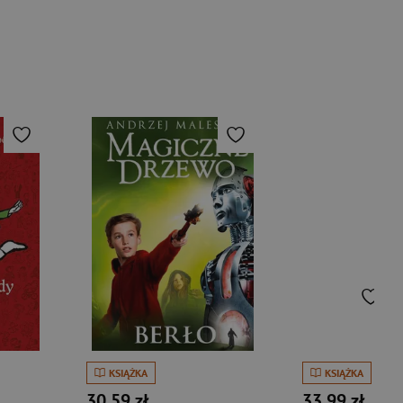
KSIĄŻKA
KSIĄŻKA
30,59 zł
33,99 zł