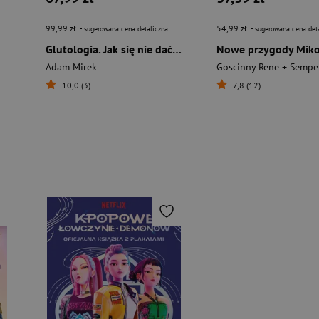
99,99 zł
54,99 zł
- sugerowana cena detaliczna
- sugerowana cena det
Glutologia. Jak się nie dać mikropaskudom, wstrętnym robalom i podstępnym chorobom. Wydanie superkolorowe [barwione brzegi]
Adam Mirek
10,0 (3)
7,8 (12)