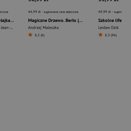
44,99 zł
49,99 zł
aliczna
- sugerowana cena detaliczna
- sugerowana c
Nowe przygody Mikołajka. Kolejna porcja [2024]
Magiczne Drzewo. Berło (2024)
Goscinny Rene + Sempe Jean-Jacques
Andrzej Maleszka
Lesław Dzik
8,5 (6)
8,3 (96)