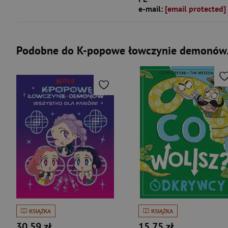
e-mail:
[email protected]
Podobne do K-popowe łowczynie demonów. 
KSIĄŻKA
KSIĄŻKA
30,59 zł
15,75 zł