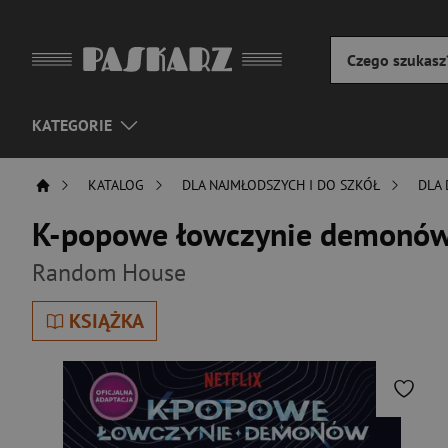
KATEGORIE
KATALOG
DLA NAJMŁODSZYCH I DO SZKÓŁ
DLA 
K-popowe łowczynie demonów.
Random House
KSIĄŻKA