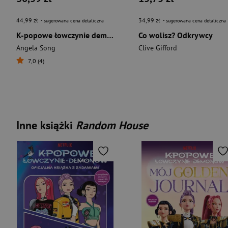
44,99 zł
34,99 zł
- sugerowana cena detaliczna
- sugerowana cena detaliczna
K-popowe łowczynie demonów. Wszystko dla fanów! Oficjalna książka
Co wolisz? Odkrywcy
Angela Song
Clive Gifford
7,0 (4)
Inne książki
Random House