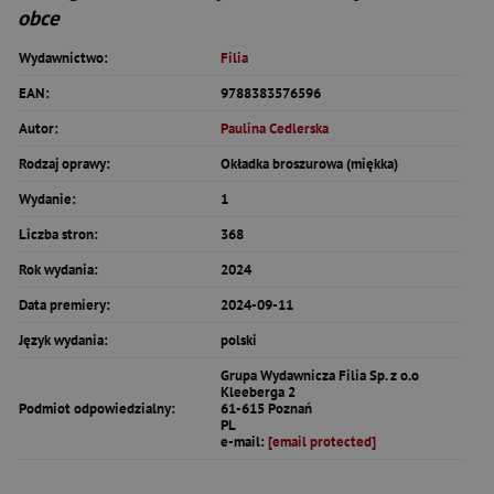
obce
Wydawnictwo:
Filia
EAN:
9788383576596
Autor:
Paulina Cedlerska
Rodzaj oprawy:
Okładka broszurowa (miękka)
Wydanie:
1
Liczba stron:
368
Rok wydania:
2024
Data premiery:
2024-09-11
Język wydania:
polski
Grupa Wydawnicza Filia Sp. z o.o
Kleeberga 2
Podmiot odpowiedzialny:
61-615 Poznań
PL
e-mail:
[email protected]