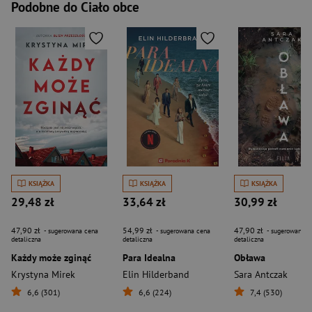
Podobne do Ciało obce
KSIĄŻKA
KSIĄŻKA
KSIĄŻKA
29,48 zł
33,64 zł
30,99 zł
47,90 zł
54,99 zł
47,90 zł
- sugerowana cena
- sugerowana cena
- sugerowana c
detaliczna
detaliczna
detaliczna
Każdy może zginąć
Para Idealna
Obława
Krystyna Mirek
Elin Hilderband
Sara Antczak
6,6 (301)
6,6 (224)
7,4 (530)