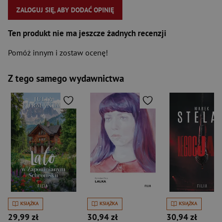
ZALOGUJ SIĘ, ABY DODAĆ OPINIĘ
Ten produkt nie ma jeszcze żadnych recenzji
Pomóż innym i zostaw ocenę!
Z tego samego wydawnictwa
KSIĄŻKA
KSIĄŻKA
KSIĄŻKA
29,99 zł
30,94 zł
30,94 zł