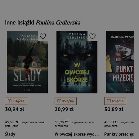
Inne książki
Paulina Cedlerska
KSIĄŻKA
KSIĄŻKA
KSIĄŻKA
30,94 zł
20,99 zł
30,89 zł
49,99 zł
31,99 zł
49,90 zł
- sugerowana cena
- sugerowana cena
- sugerowana c
detaliczna
detaliczna
detaliczna
Ślady
W owczej skórze wyd. specjalne
Punkty przecięcia