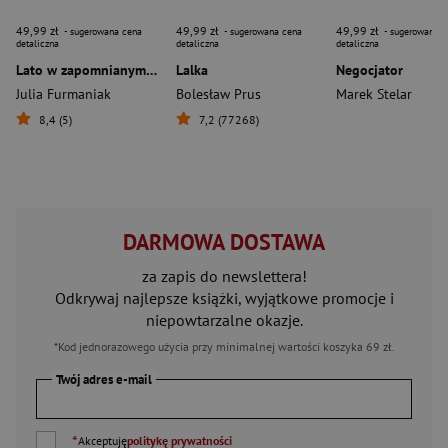
49,99 zł
49,99 zł
49,99 zł
- sugerowana cena
- sugerowana cena
- sugerowana c
detaliczna
detaliczna
detaliczna
Lato w zapomnianym schronisku
Lalka
Negocjator
Julia Furmaniak
Bolesław Prus
Marek Stelar
8,4 (5)
7,2 (77268)
DARMOWA DOSTAWA
za zapis do newslettera!
Odkrywaj najlepsze książki, wyjątkowe promocje i
niepowtarzalne okazje.
*Kod jednorazowego użycia przy minimalnej wartości koszyka 69 zł.
Twój adres e-mail
*
Akceptuję
politykę prywatności