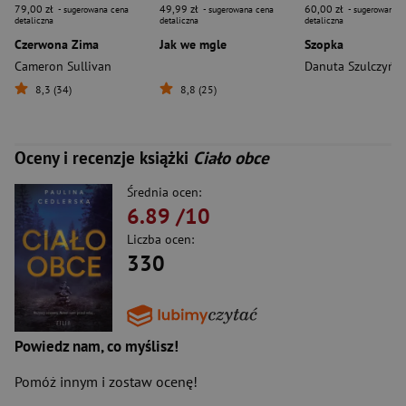
79,00 zł
49,99 zł
60,00 zł
- sugerowana cena
- sugerowana cena
- sugerowana c
detaliczna
detaliczna
detaliczna
Czerwona Zima
Jak we mgle
Szopka
Cameron Sullivan
8,3 (34)
8,8 (25)
Oceny i recenzje książki
Ciało obce
Średnia ocen:
6.89
/10
Liczba ocen:
330
Powiedz nam, co myślisz!
Pomóż innym i zostaw ocenę!