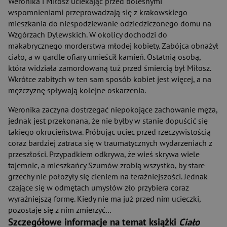
Weronika i Miłosz uciekając przed bolesnymi
wspomnieniami przeprowadzają się z krakowskiego
mieszkania do niespodziewanie odziedziczonego domu na
Wzgórzach Dylewskich. W okolicy dochodzi do
makabrycznego morderstwa młodej kobiety. Zabójca obnażył
ciało, a w gardle ofiary umieścił kamień. Ostatnią osobą,
która widziała zamordowaną tuż przed śmiercią był Miłosz.
Wkrótce zabitych w ten sam sposób kobiet jest więcej, a na
mężczyznę spływają kolejne oskarżenia.
Weronika zaczyna dostrzegać niepokojące zachowanie męża,
jednak jest przekonana, że nie byłby w stanie dopuścić się
takiego okrucieństwa. Próbując uciec przed rzeczywistością
coraz bardziej zatraca się w traumatycznych wydarzeniach z
przeszłości. Przypadkiem odkrywa, że wieś skrywa wiele
tajemnic, a mieszkańcy Szumów zrobią wszystko, by stare
grzechy nie położyły się cieniem na teraźniejszości. Jednak
czające się w odmętach umysłów zło przybiera coraz
wyraźniejszą formę. Kiedy nie ma już przed nim ucieczki,
pozostaje się z nim zmierzyć…
Szczegółowe informacje na temat książki
Ciało