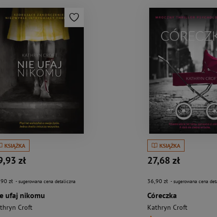
KSIĄŻKA
KSIĄŻKA
9,93 zł
27,68 zł
,90 zł
36,90 zł
- sugerowana cena detaliczna
- sugerowana cena det
e ufaj nikomu
Córeczka
thryn Croft
Kathryn Croft