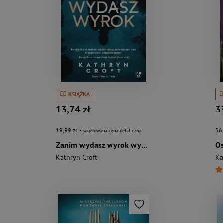
KSIĄŻKA
13,74 zł
3
19,99 zł
56
- sugerowana cena detaliczna
Zanim wydasz wyrok wyd. kieszonkowe
Os
Kathryn Croft
Ka