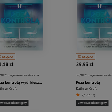
KSIĄŻKA
KSIĄŻKA
1,18 zł
29,93 zł
,90 zł
39,90 zł
- sugerowana cena detaliczna
- sugerowana cena det
Poza kontrolą wyd. kieszonkowe
Poza kontrolą
thryn Croft
Kathryn Croft
7,1 (1152)
hwilowo niedostępny
Chwilowo niedostępny