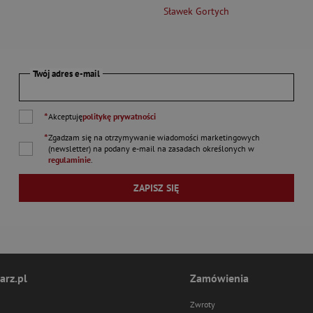
Sławek Gortych
Twój adres e-mail
*
Akceptuję
politykę prywatności
*
Zgadzam się na otrzymywanie wiadomości marketingowych
(newsletter) na podany
e-mail
na zasadach określonych w
regulaminie
.
ZAPISZ SIĘ
arz.pl
Zamówienia
Zwroty