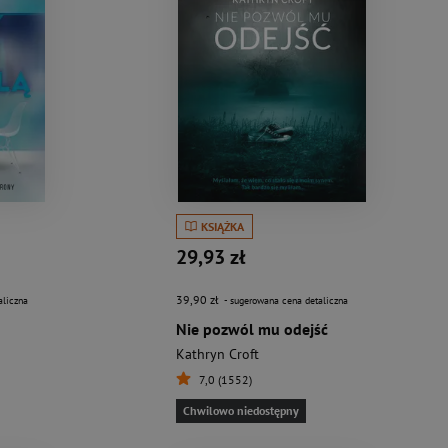
KSIĄŻKA
29,93 zł
39,90 zł
aliczna
- sugerowana cena detaliczna
Nie pozwól mu odejść
Kathryn Croft
7,0 (1552)
Chwilowo niedostępny