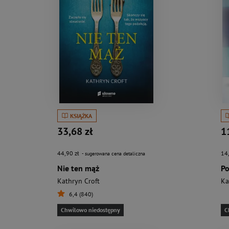
KSIĄŻKA
33,68 zł
1
44,90 zł
14
- sugerowana cena detaliczna
Nie ten mąż
Kathryn Croft
Ka
6,4 (840)
Chwilowo niedostępny
C