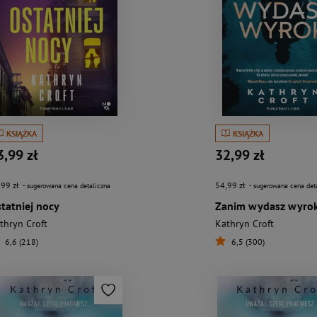
KSIĄŻKA
KSIĄŻKA
3,99 zł
32,99 zł
,99 zł
54,99 zł
- sugerowana cena detaliczna
- sugerowana cena det
tatniej nocy
Zanim wydasz wyro
thryn Croft
Kathryn Croft
6,6 (218)
6,5 (300)