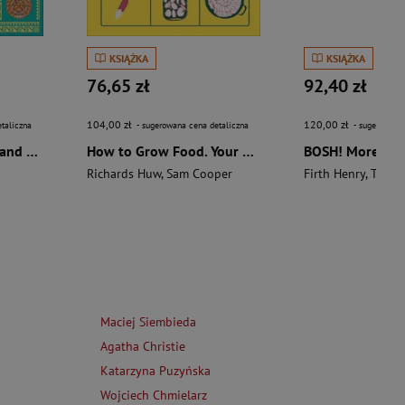
KSIĄŻKA
KSIĄŻKA
76,65 zł
92,40 zł
104,00 zł
120,00 zł
taliczna
- sugerowana cena detaliczna
- sugerowana 
The Aztecs. The Rise and Fall of a Mighty Empire
How to Grow Food. Your Crop-by-Crop Guide to Growing, Cooking, & Preserving
Richards Huw
,
Sam Cooper
Firth Henry
,
Theas
Maciej Siembieda
Agatha Christie
Katarzyna Puzyńska
Wojciech Chmielarz