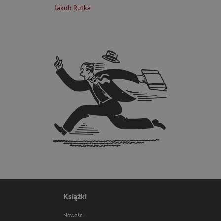
Jakub Rutka
Książki
Nowości