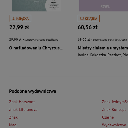
KSIĄŻKA
KSIĄŻKA
22,99 zł
60,56 zł
29,90 zł
69,00 zł
- sugerowana cena detaliczna
- sugerowana cena detaliczna
O naśladowaniu Chrystusa wyd. 2026
Między ciałem a umysłem
Janina Kokoszka-Paszkot
,
Piotr Wierzbińsk
Podobne wydawnictwa
Znak Horyzont
Znak JednymS
Znak Literanova
Znak Koncept
Znak
Czarne
Mag
Wydawnictwo L