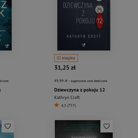
KSIĄŻKA
31,25 zł
49,99 zł
aliczna
- sugerowana cena detaliczna
k
Dziewczyna z pokoju 12
Kathryn Croft
6,5 (757)