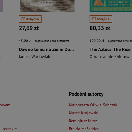
KSIĄŻKA
KSIĄŻKA
27,69 zł
80,33 zł
45,00 zł
109,00 zł
- sugerowana cena detaliczna
- sugerowana cena de
Dawno temu na Ziemi Dobrzyńskiej
i
Janusz Wacławiak
Opracowanie Zbiorowe
Podobni autorzy
łowem
Małgorzata Oliwia Sobczak
Marek Krajewski
Remigiusz Mróz
iterackie
Freida McFadden