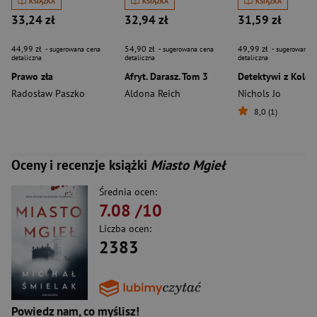
KSIĄŻKA
KSIĄŻKA
KSIĄŻKA
33,24 zł
32,94 zł
31,59 zł
44,99 zł
54,90 zł
49,99 zł
- sugerowana cena
- sugerowana cena
- sugerowana c
detaliczna
detaliczna
detaliczna
Prawo zła
Afryt. Darasz. Tom 3
Radosław Paszko
Aldona Reich
Nichols Jo
8,0 (1)
Oceny i recenzje książki
Miasto Mgieł
Średnia ocen:
7.08
/10
Liczba ocen:
2383
Powiedz nam, co myślisz!