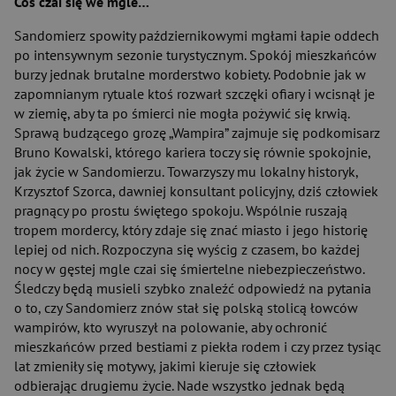
Coś czai się we mgle…
Sandomierz spowity październikowymi mgłami łapie oddech
po intensywnym sezonie turystycznym. Spokój mieszkańców
burzy jednak brutalne morderstwo kobiety. Podobnie jak w
zapomnianym rytuale ktoś rozwarł szczęki ofiary i wcisnął je
w ziemię, aby ta po śmierci nie mogła pożywić się krwią.
Sprawą budzącego grozę „Wampira” zajmuje się podkomisarz
Bruno Kowalski, którego kariera toczy się równie spokojnie,
jak życie w Sandomierzu. Towarzyszy mu lokalny historyk,
Krzysztof Szorca, dawniej konsultant policyjny, dziś człowiek
pragnący po prostu świętego spokoju. Wspólnie ruszają
tropem mordercy, który zdaje się znać miasto i jego historię
lepiej od nich. Rozpoczyna się wyścig z czasem, bo każdej
nocy w gęstej mgle czai się śmiertelne niebezpieczeństwo.
Śledczy będą musieli szybko znaleźć odpowiedź na pytania
o to, czy Sandomierz znów stał się polską stolicą łowców
wampirów, kto wyruszył na polowanie, aby ochronić
mieszkańców przed bestiami z piekła rodem i czy przez tysiąc
lat zmieniły się motywy, jakimi kieruje się człowiek
odbierając drugiemu życie. Nade wszystko jednak będą