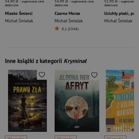
54,90 zł
54,99 zł
52,90 zł
- sugerowana cena
- sugerowana cena
- sugerowana c
detaliczna
detaliczna
detaliczna
Miasto Śmierci
Czarne Morze
Michał Śmielak
Michał Śmielak
Michał Śmielak
8,1 (1546)
Inne książki z kategorii
Kryminał