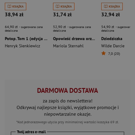
KSIĄŻKA
KSIĄŻKA
KSIĄŻKA
38,94 zł
31,74 zł
32,94 zł
64,90 zł
52,90 zł
54,90 zł
- sugerowana cena
- sugerowana cena
- sugerowana c
detaliczna
detaliczna
detaliczna
Potop. Tom 1 (edycja kolekcjonerska z barwionymi brzegami)
Opowieść drzewa orzechowego. Pomroczność
Dziedziczka
Henryk Sienkiewicz
Mariola Sternahl
Wilde Darcie
7,0 (20)
DARMOWA DOSTAWA
za zapis do newslettera!
Odkrywaj najlepsze książki, wyjątkowe promocje i
niepowtarzalne okazje.
*Kod jednorazowego użycia przy minimalnej wartości koszyka 69 zł.
Twój adres e-mail