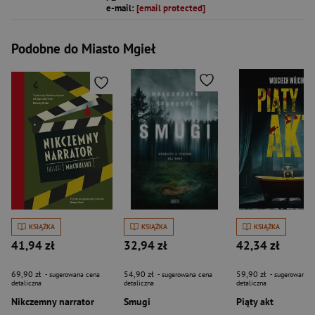
e-mail:
[email protected]
Podobne do Miasto Mgieł
KSIĄŻKA
KSIĄŻKA
KSIĄŻKA
41,94 zł
32,94 zł
42,34 zł
69,90 zł
54,90 zł
59,90 zł
- sugerowana cena
- sugerowana cena
- sugerowana c
detaliczna
detaliczna
detaliczna
Nikczemny narrator
Smugi
Piąty akt