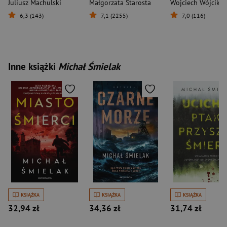
Juliusz Machulski
Małgorzata Starosta
Wojciech Wójcik
6,3 (143)
7,1 (2255)
7,0 (116)
Inne książki
Michał Śmielak
KSIĄŻKA
KSIĄŻKA
KSIĄŻKA
32,94 zł
34,36 zł
31,74 zł