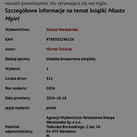
musieli powstrzymać zło skrywające się we mgle.
Szczegółowe informacje na temat książki
Miasto
Mgieł
Wydawnictwo:
Skarpa Warszawska
EAN:
9788383296326
Autor:
Michał Śmielak
Rodzaj oprawy:
Okładka broszurowa (miękka)
Wydanie:
1
Liczba stron:
512
Rok wydania:
2024
Data premiery:
2024-10-18
Język wydania:
polski
Agencja Wydawniczo-Reklamowa Skarpa
Warszawska Sp. z o.o.
Podmiot
Tadeusza Borowskiego, 2 lok. 24
odpowiedzialny:
03-475 Warszawa
PL