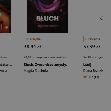
KSIĄŻKA
KSIĄŻKA
38,94 zł
37,39 zł
49,99 zł
54,99 zł
liczna
- sugerowana cena detaliczna
- sugerowana c
Cień wątpliwości. Śledztwa Markusa Hegera. Tom 2
Słuch. Zwodnicze zmysły. Tom 2
Lśnij
Horst
Magda Stachula
Diana Brzezińska
8,2 (18)