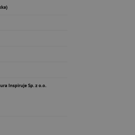
kka)
ra Inspiruje Sp. z o.o.