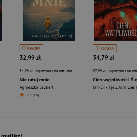
KSIĄŻKA
KSIĄŻKA
32,99 zł
34,79 zł
54,99 zł
57,99 zł
- sugerowana cena detaliczna
- sugerowana cena deta
Bezprawie. Joanna Chyłka. Tom 20
Nie ratuj mnie
Agnieszka Szubert
Jan-Erik Fjell
,
Jorn Lier 
8,5 (16)
 myślisz!