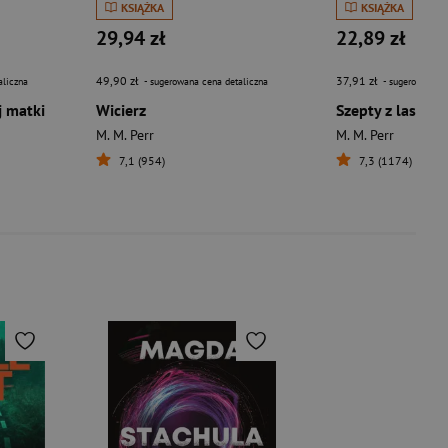
KSIĄŻKA
KSIĄŻKA
29,94 zł
22,89 zł
49,90 zł
37,91 zł
aliczna
- sugerowana cena detaliczna
- sugerowana c
j matki
Wicierz
Szepty z lasu
M. M. Perr
M. M. Perr
7,1 (954)
7,3 (1174)