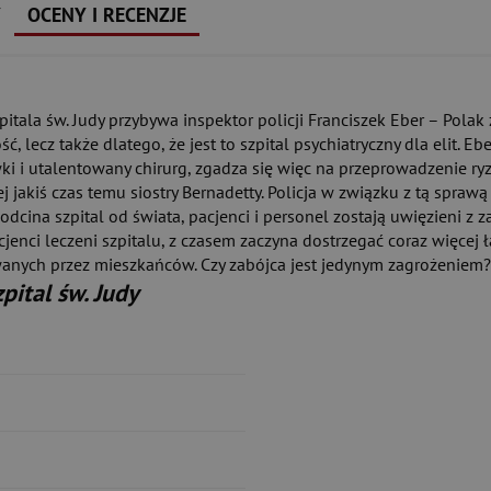
Y
OCENY I RECENZJE
tala św. Judy przybywa inspektor policji Franciszek Eber – Polak 
 lecz także dlatego, że jest to szpital psychiatryczny dla elit. Ebe
ówki i utalentowany chirurg, zgadza się więc na przeprowadzenie r
akiś czas temu siostry Bernadetty. Policja w związku z tą sprawą 
 odcina szpital od świata, pacjenci i personel zostają uwięzieni
pacjenci leczeni szpitalu, z czasem zaczyna dostrzegać coraz więcej
ywanych przez mieszkańców. Czy zabójca jest jedynym zagrożeniem
pital św. Judy