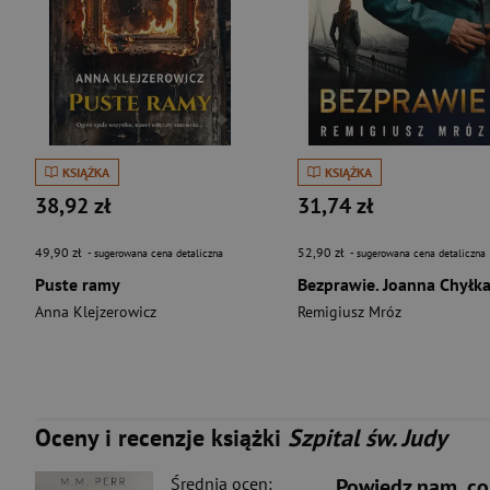
KSIĄŻKA
KSIĄŻKA
38,92 zł
31,74 zł
49,90 zł
52,90 zł
- sugerowana cena detaliczna
- sugerowana cena detaliczna
Puste ramy
Anna Klejzerowicz
Remigiusz Mróz
Oceny i recenzje książki
Szpital św. Judy
Średnia ocen:
Powiedz nam, co