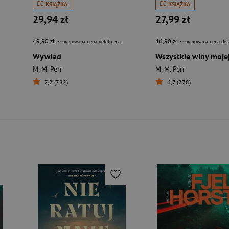
KSIĄŻKA
KSIĄŻKA
29,94 zł
27,99 zł
49,90 zł
46,90 zł
- sugerowana cena detaliczna
- sugerowana cena det
Wywiad
Wszystkie winy moje
M. M. Perr
M. M. Perr
7,2 (782)
6,7 (278)