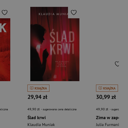
KSIĄŻKA
KSIĄŻKA
29,94 zł
30,99 zł
49,90 zł
49,90 zł
aliczna
- sugerowana cena detaliczna
- sugerowana c
Ślad krwi
Klaudia Muniak
Julia Furmaniak