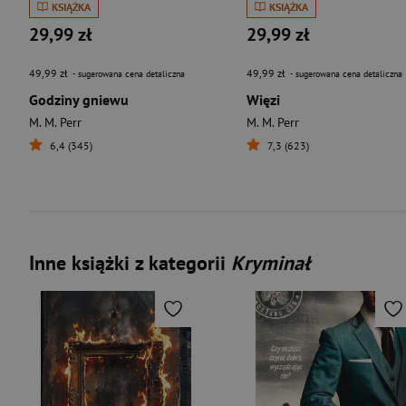
KSIĄŻKA
KSIĄŻKA
29,99 zł
29,99 zł
49,99 zł
49,99 zł
- sugerowana cena detaliczna
- sugerowana cena detaliczna
Godziny gniewu
Więzi
M. M. Perr
M. M. Perr
6,4 (345)
7,3 (623)
Inne książki z kategorii
Kryminał