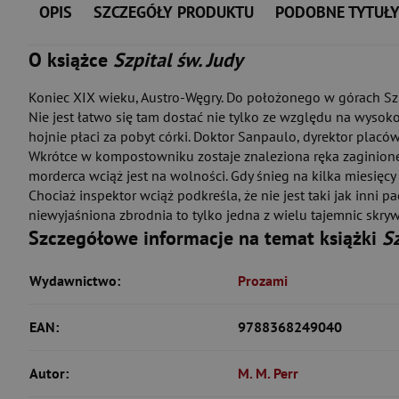
OPIS
SZCZEGÓŁY PRODUKTU
PODOBNE TYTUŁ
O książce
Szpital św. Judy
Koniec XIX wieku, Austro-Węgry. Do położonego w górach Szpi
Nie jest łatwo się tam dostać nie tylko ze względu na wysokość,
hojnie płaci za pobyt córki. Doktor Sanpaulo, dyrektor plac
Wkrótce w kompostowniku zostaje znaleziona ręka zaginionej j
morderca wciąż jest na wolności. Gdy śnieg na kilka miesięcy
Chociaż inspektor wciąż podkreśla, że nie jest taki jak inni 
niewyjaśniona zbrodnia to tylko jedna z wielu tajemnic skr
Szczegółowe informacje na temat książki
Sz
Wydawnictwo:
Prozami
EAN:
9788368249040
Autor:
M. M. Perr