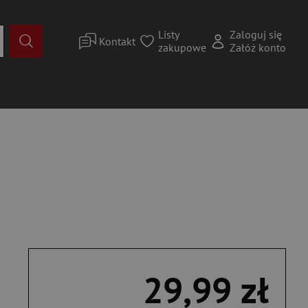
Listy
Zaloguj się
Kontakt
zakupowe
Załóż konto
29,99 zł