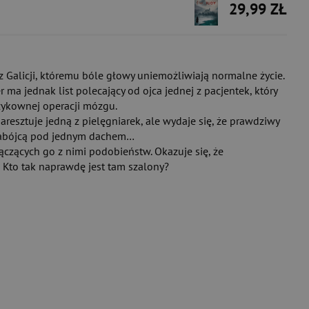
29,99 ZŁ
z Galicji, któremu bóle głowy uniemożliwiają normalne życie.
r ma jednak list polecający od ojca jednej z pacjentek, który
yzykownej operacji mózgu.
aresztuje jedną z pielęgniarek, ale wydaje się, że prawdziwy
 z zabójcą pod jednym dachem…
 łączących go z nimi podobieństw. Okazuje się, że
? Kto tak naprawdę jest tam szalony?