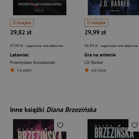
KSIĄŻKA
KSIĄŻKA
29,82 zł
29,99 zł
47,90 zł
49,99 zł
- sugerowana cena detaliczna
- sugerowana cena detaliczna
Latawiec
Gra na antenie
Przemysław Kowalewski
J.D. Barker
7,6 (489)
6,9 (310)
Inne książki
Diana Brzezińska