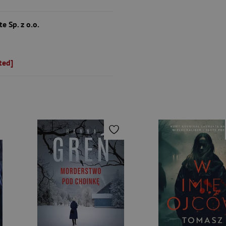
 Sp. z o.o.
ted]