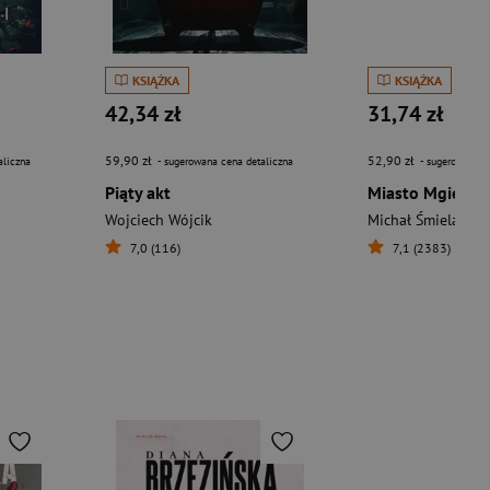
KSIĄŻKA
KSIĄŻKA
42,34 zł
31,74 zł
59,90 zł
52,90 zł
aliczna
- sugerowana cena detaliczna
- sugerowana c
Piąty akt
Miasto Mgieł
Wojciech Wójcik
Michał Śmielak
7,0 (116)
7,1 (2383)