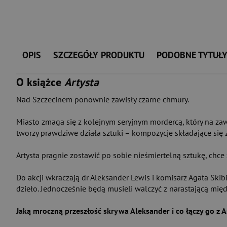
OPIS
SZCZEGÓŁY PRODUKTU
PODOBNE TYTUŁ
O książce
Artysta
Nad Szczecinem ponownie zawisły czarne chmury.
Miasto zmaga się z kolejnym seryjnym mordercą, który na zawsz
tworzy prawdziwe działa sztuki – kompozycje składające się
Artysta pragnie zostawić po sobie nieśmiertelną sztukę, chce z
Do akcji wkraczają dr Aleksander Lewis i komisarz Agata Ski
dzieło. Jednocześnie będą musieli walczyć z narastającą międz
Jaką mroczną przeszłość skrywa Aleksander i co łączy go z A