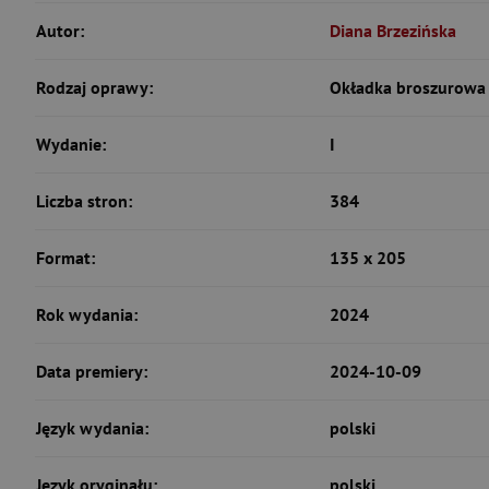
Autor:
Diana Brzezińska
Rodzaj oprawy:
Okładka broszurowa 
Wydanie:
I
Liczba stron:
384
Format:
135 x 205
Rok wydania:
2024
Data premiery:
2024-10-09
Język wydania:
polski
Język oryginału:
polski