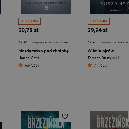
KSIĄŻKA
KSIĄŻKA
30,75 zł
29,94 zł
49,90 zł
49,90 zł
- sugerowana cena detaliczna
- sugerowana cena det
Morderstwo pod choinkę
W imię ojców
Hanna Greń
Tomasz Duszyński
6,6 (315)
7,4 (600)