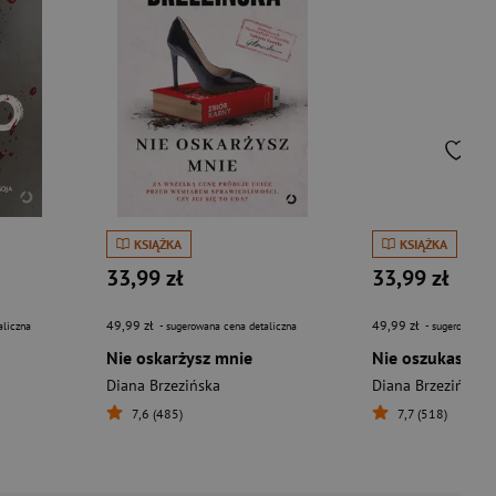
KSIĄŻKA
KSIĄŻKA
33,99 zł
33,99 zł
49,99 zł
49,99 zł
aliczna
- sugerowana cena detaliczna
- sugerowana c
Nie oskarżysz mnie
Nie oszukasz m
Diana Brzezińska
Diana Brzezińska
7,6 (485)
7,7 (518)