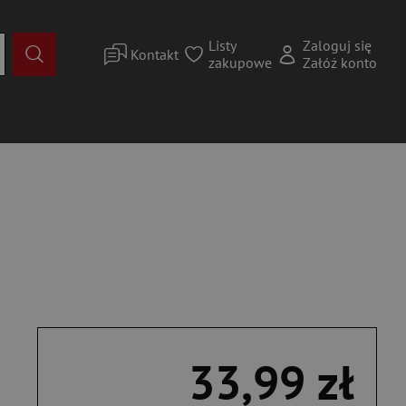
Listy
Zaloguj się
Kontakt
zakupowe
Załóż konto
33,99 zł