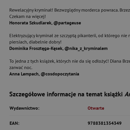
Rewelacyjny kryminał! Bezwzględny morderca powraca. Brzeziń
Czekam na więcej!
Honorata Szkudlarek, @partageuse
Elektryzujący kryminał ze szczyptą pikanterii, od którego 
piersiach, diabelnie dobry!
Dominika Frosztęga-Kęsek, @nika_z_kryminalem
To jedna z tych książek, których nie da się odłożyć! Diana B
zarwać noc.
Anna Lempach, @cosdopoczytania
Szczegółowe informacje na temat książki
A
Wydawnictwo:
Otwarte
EAN:
9788381354349