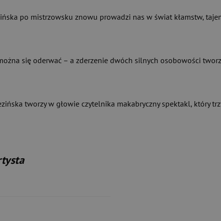
ska po mistrzowsku znowu prowadzi nas w świat kłamstw, tajemnic
nie można się oderwać – a zderzenie dwóch silnych osobowości two
rzezińska tworzy w głowie czytelnika makabryczny spektakl, który t
rtysta