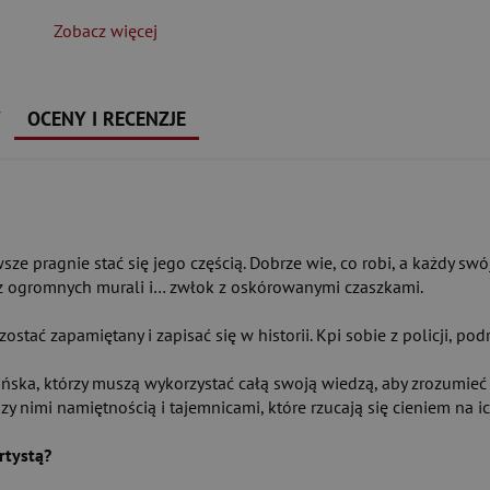
Zobacz więcej
Y
OCENY I RECENZJE
e pragnie stać się jego częścią. Dobrze wie, co robi, a każdy swój
 z ogromnych murali i… zwłok z oskórowanymi czaszkami.
ostać zapamiętany i zapisać się w historii. Kpi sobie z policji, po
bińska, którzy muszą wykorzystać całą swoją wiedzą, aby zrozumieć
y nimi namiętnością i tajemnicami, które rzucają się cieniem na ic
rtystą?