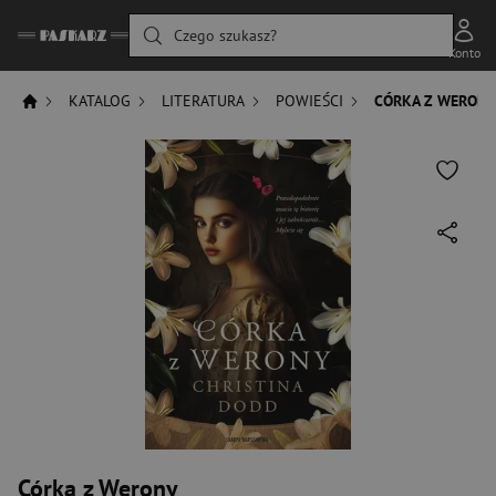
Czego szukasz?
Konto
KATALOG
LITERATURA
POWIEŚCI
CÓRKA Z WERON
Córka z Werony