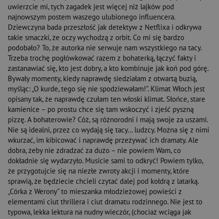
uwierzcie mi, tych zagadek jest więcej niż lajków pod
najnowszym postem waszego ulubionego influencera.
Dziewczyna bada przeszłość jak detektyw z Netflixa i odkrywa
takie smaczki, że oczy wychodzą z orbit. Co mi się bardzo
podobało? To, że autorka nie serwuje nam wszystkiego na tacy.
Trzeba trochę pogłówkować razem z bohaterką, łączyć fakty i
zastanawiać się, kto jest dobry, a kto kombinuje jak koń pod górę.
Bywały momenty, kiedy naprawdę siedziałam z otwartą buzią,
myśląc: „O kurde, tego się nie spodziewałam!”. Klimat Włoch jest
opisany tak, że naprawdę czułam ten włoski klimat. Słońce, stare
kamienice – po prostu chce się tam wskoczyć i zjeść pyszną
pizzę. A bohaterowie? Cóż, są różnorodni i mają swoje za uszami.
Nie są idealni, przez co wydają się tacy… ludzcy. Można się z nimi
wkurzać, im kibicować i naprawdę przeżywać ich dramaty. Ale
dobra, żeby nie zdradzać za dużo – nie powiem Wam, co
dokładnie się wydarzyło. Musicie sami to odkryć! Powiem tylko,
że przygotujcie się na niezłe zwroty akcji i momenty, które
sprawią, że będziecie chcieli czytać dalej pod kołdrą z latarką.
„Córka z Werony” to mieszanka młodzieżowej powieści z
elementami ciut thrillera i ciut dramatu rodzinnego. Nie jest to
typowa, lekka lektura na nudny wieczór, (chociaż wciąga jak