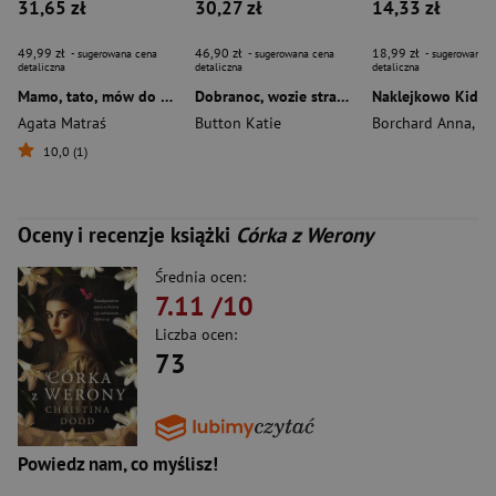
31,65 zł
30,27 zł
14,33 zł
49,99 zł
46,90 zł
18,99 zł
- sugerowana cena
- sugerowana cena
- sugerowana c
detaliczna
detaliczna
detaliczna
Mamo, tato, mów do mnie. Mój dzień
Dobranoc, wozie strażacki!
Agata Matraś
Button Katie
Borchard Anna
,
Niewiels
10,0 (1)
Oceny i recenzje książki
Córka z Werony
Średnia ocen:
7.11
/10
Liczba ocen:
73
Powiedz nam, co myślisz!