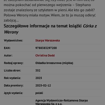
można pokochać od pierwszego wejrzenia – Stephano
zostaje znaleziony ze sztyletem w piersi. Ale kto go zabił?
Połowa Werony miała motyw. Wiem, że to ja muszę odkryć
zabójcę…
Szczegółowe informacje na temat książki
Córka z
Werony
Wydawnictwo:
Skarpa Warszawska
EAN:
9788383297200
Autor:
Christina Dodd
Rodzaj oprawy:
Okładka broszurowa (miękka)
Liczba stron:
352
Rok wydania:
2025
Data premiery:
2025-02-12
Język wydania:
polski
Agencja Wydawniczo-Reklamowa Skarpa
Warszawska Sp. z o.o.