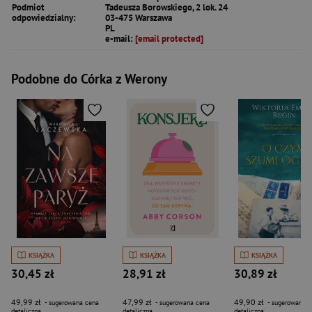
Podmiot
Tadeusza Borowskiego, 2 lok. 24
odpowiedzialny:
03-475 Warszawa
PL
e-mail:
[email protected]
Podobne do Córka z Werony
KSIĄŻKA
KSIĄŻKA
KSIĄŻKA
30,45 zł
28,91 zł
30,89 zł
49,99 zł
47,99 zł
49,90 zł
- sugerowana cena
- sugerowana cena
- sugerowana c
detaliczna
detaliczna
detaliczna