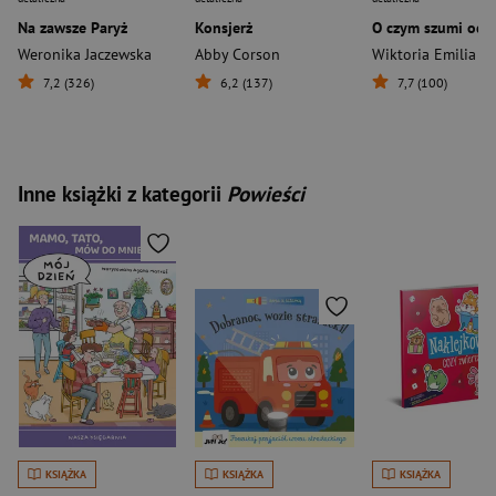
Na zawsze Paryż
Konsjerż
O czym szumi oce
Weronika Jaczewska
Abby Corson
Wiktoria Emilia R
7,2 (326)
6,2 (137)
7,7 (100)
Inne książki z kategorii
Powieści
KSIĄŻKA
KSIĄŻKA
KSIĄŻKA