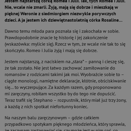
Jestem najstarszą córką Romea i Julii. Tak, tych Romea i Julii.
Nie, wcale nie zmarli. Żyją, mają się dobrze i mieszkają w
pięknej Weronie z siedmiorgiem niezwykle porywczych
dzieci. A ja jestem ich dziewiętnastoletnią córka Rosaline…
Dawno temu młoda para poznała się i zakochała w sobie.
Prawdopodobnie znacie tę historię i jej zakończenie
(wskazówka: mylicie się). Rzecz w tym, że wcale nie tak to się
skończyło. Romeo i Julia żyją i mają się dobrze.
Jestem najstarszą, z naciskiem na „stara” – panną i cieszę się,
że tak zostało. Nie jest łatwo zachować zamiłowanie do
romansów z rodzicami takimi jak moi. Wyobraźcie sobie to –
ciągłe monologi, namiętne deklaracje, kłótnie, obściskiwanie
się… to wyczerpujące. Za każdym razem, gdy proponowano
mi zaręczyny, robiłam wszystko by do tego nie dopuścić.
Teraz trafił się Stephano – rozpustnik, który miał już trzy żony,
a każdą z nich spotkał niefortunny koniec.
Na naszym balu zaręczynowym – gdzie całkiem
przypadkowo spotykam pięknego młodzieńca, który sprawia,
że zaczynam zastanawiać się, czy może jest w nim coś, co