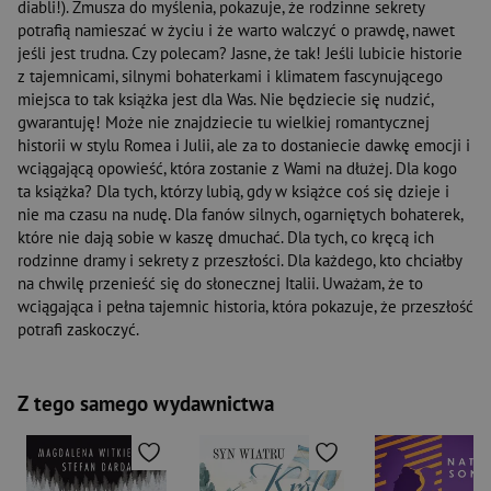
diabli!). Zmusza do myślenia, pokazuje, że rodzinne sekrety
potrafią namieszać w życiu i że warto walczyć o prawdę, nawet
jeśli jest trudna. Czy polecam? Jasne, że tak! Jeśli lubicie historie
z tajemnicami, silnymi bohaterkami i klimatem fascynującego
miejsca to tak książka jest dla Was. Nie będziecie się nudzić,
gwarantuję! Może nie znajdziecie tu wielkiej romantycznej
historii w stylu Romea i Julii, ale za to dostaniecie dawkę emocji i
wciągającą opowieść, która zostanie z Wami na dłużej. Dla kogo
ta książka? Dla tych, którzy lubią, gdy w książce coś się dzieje i
nie ma czasu na nudę. Dla fanów silnych, ogarniętych bohaterek,
które nie dają sobie w kaszę dmuchać. Dla tych, co kręcą ich
rodzinne dramy i sekrety z przeszłości. Dla każdego, kto chciałby
na chwilę przenieść się do słonecznej Italii. Uważam, że to
wciągająca i pełna tajemnic historia, która pokazuje, że przeszłość
potrafi zaskoczyć.
Z tego samego wydawnictwa