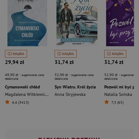
KSIĄŻKA
KSIĄŻKA
KSIĄŻKA
29,94 zł
31,74 zł
31,74 zł
49,90 zł
52,90 zł
52,90 zł
- sugerowana cena
- sugerowana cena
- sugerowana c
detaliczna
detaliczna
detaliczna
Cymanowski chłód
Syn Wiatru. Król życia
Magdalena Witkiewicz
,
Stefan Darda
Anna Stryjewska
Natalia Sońska
6,6 (3413)
7,5 (65)