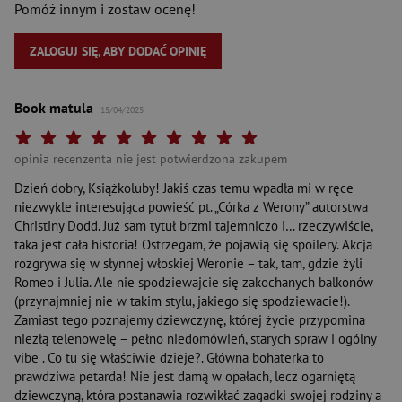
Pomóż innym i zostaw ocenę!
ZALOGUJ SIĘ, ABY DODAĆ OPINIĘ
Book matula
15/04/2025
Twoja ocena: Beznadziejna 1/10"
Twoja ocena: Bardzo słaba 2/10"
Twoja ocena: Słaba 3/10"
Twoja ocena: Może być 4/10"
Twoja ocena: Przeciętna 5/10"
Twoja ocena: Dobra 6/10"
Twoja ocena: Bardzo dobra 7/10"
Twoja ocena: Rewelacyjna 8/10"
Twoja ocena: Wybitna 9/10"
Twoja ocena: Arcydzieło 10
opinia recenzenta nie jest potwierdzona zakupem
Dzień dobry, Książkoluby! Jakiś czas temu wpadła mi w ręce
niezwykle interesująca powieść pt. „Córka z Werony” autorstwa
Christiny Dodd. Już sam tytuł brzmi tajemniczo i… rzeczywiście,
taka jest cała historia! Ostrzegam, że pojawią się spoilery. Akcja
rozgrywa się w słynnej włoskiej Weronie – tak, tam, gdzie żyli
Romeo i Julia. Ale nie spodziewajcie się zakochanych balkonów
(przynajmniej nie w takim stylu, jakiego się spodziewacie!).
Zamiast tego poznajemy dziewczynę, której życie przypomina
niezłą telenowelę – pełno niedomówień, starych spraw i ogólny
vibe . Co tu się właściwie dzieje?. Główna bohaterka to
prawdziwa petarda! Nie jest damą w opałach, lecz ogarniętą
dziewczyną, która postanawia rozwikłać zagadki swojej rodziny a