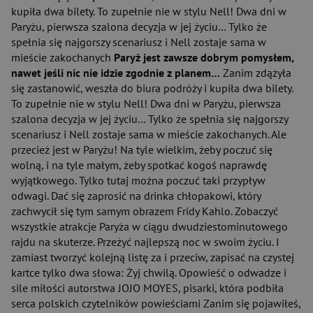
kupiła dwa bilety. To zupełnie nie w stylu Nell! Dwa dni w
Paryżu, pierwsza szalona decyzja w jej życiu… Tylko że
spełnia się najgorszy scenariusz i Nell zostaje sama w
mieście zakochanych
Paryż jest zawsze dobrym pomysłem,
nawet jeśli nic nie idzie zgodnie z planem…
Zanim zdążyła
się zastanowić, weszła do biura podróży i kupiła dwa bilety.
To zupełnie nie w stylu Nell! Dwa dni w Paryżu, pierwsza
szalona decyzja w jej życiu… Tylko że spełnia się najgorszy
scenariusz i Nell zostaje sama w mieście zakochanych. Ale
przecież jest w Paryżu! Na tyle wielkim, żeby poczuć się
wolną, i na tyle małym, żeby spotkać kogoś naprawdę
wyjątkowego. Tylko tutaj można poczuć taki przypływ
odwagi. Dać się zaprosić na drinka chłopakowi, który
zachwycił się tym samym obrazem Fridy Kahlo. Zobaczyć
wszystkie atrakcje Paryża w ciągu dwudziestominutowego
rajdu na skuterze. Przeżyć najlepszą noc w swoim życiu. I
zamiast tworzyć kolejną listę za i przeciw, zapisać na czystej
kartce tylko dwa słowa: Żyj chwilą. Opowieść o odwadze i
sile miłości autorstwa JOJO MOYES, pisarki, która podbiła
serca polskich czytelników powieściami Zanim się pojawiłeś,