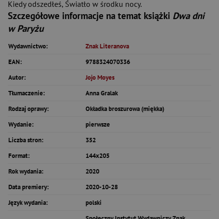
Kiedy odszedłeś, Światło w środku nocy.
Szczegółowe informacje na temat książki
Dwa dni
w Paryżu
Wydawnictwo:
Znak Literanova
EAN:
9788324070336
Autor:
Jojo Moyes
Tłumaczenie:
Anna Gralak
Rodzaj oprawy:
Okładka broszurowa (miękka)
Wydanie:
pierwsze
Liczba stron:
352
Format:
144x205
Rok wydania:
2020
Data premiery:
2020-10-28
Język wydania:
polski
Społeczny Instytut Wydawniczy Znak