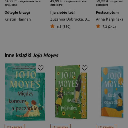
34,99 zł
49,99 zł
39,99 zł
- sugerowana cena
- sugerowana cena
- sugerowana c
detaliczna
detaliczna
detaliczna
Odległe brzegi
I ja ciebie też!
Postscriptum
Kristin Hannah
Zuzanna Dobrucka
,
Beata Harasimowicz
Anna Karpińska
,
Kat
6,8 (330)
7,2 (241)
Inne książki
Jojo Moyes
KSIĄŻKA
KSIĄŻKA
KSIĄŻKA