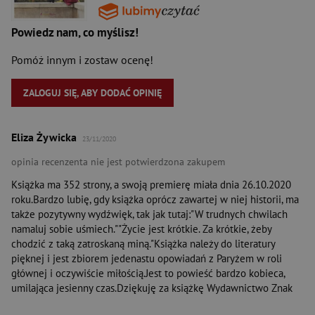
Powiedz nam, co myślisz!
Pomóż innym i zostaw ocenę!
ZALOGUJ SIĘ, ABY DODAĆ OPINIĘ
Eliza Żywicka
23/11/2020
opinia recenzenta nie jest potwierdzona zakupem
Książka ma 352 strony, a swoją premierę miała dnia 26.10.2020
roku.Bardzo lubię, gdy książka oprócz zawartej w niej historii, ma
także pozytywny wydźwięk, tak jak tutaj:"W trudnych chwilach
namaluj sobie uśmiech.""Życie jest krótkie. Za krótkie, żeby
chodzić z taką zatroskaną miną."Książka należy do literatury
pięknej i jest zbiorem jedenastu opowiadań z Paryżem w roli
głównej i oczywiście miłością.Jest to powieść bardzo kobieca,
umilająca jesienny czas.Dziękuję za książkę Wydawnictwo Znak