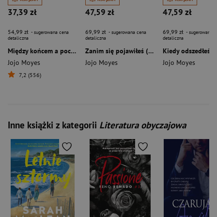
37,39 zł
47,59 zł
47,59 zł
54,99 zł
69,99 zł
69,99 zł
- sugerowana cena
- sugerowana cena
- sugerowana c
detaliczna
detaliczna
detaliczna
Między końcem a początkiem
Zanim się pojawiłeś (2024)
Kiedy odszedłeś (
Jojo Moyes
Jojo Moyes
Jojo Moyes
7,2 (556)
Inne książki z kategorii
Literatura obyczajowa