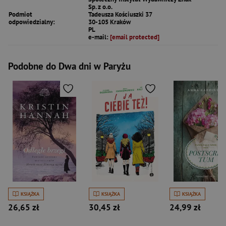
Sp. z o.o.
Podmiot
Tadeusza Kościuszki 37
odpowiedzialny:
30-105 Kraków
PL
e-mail:
[email protected]
Podobne do Dwa dni w Paryżu
KSIĄŻKA
KSIĄŻKA
KSIĄŻKA
26,65 zł
30,45 zł
24,99 zł