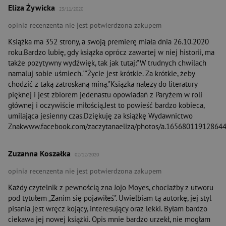
Eliza Żywicka
23/11/2020
opinia recenzenta nie jest potwierdzona zakupem
Książka ma 352 strony, a swoją premierę miała dnia 26.10.2020
roku.Bardzo lubię, gdy książka oprócz zawartej w niej historii, ma
także pozytywny wydźwięk, tak jak tutaj:"W trudnych chwilach
namaluj sobie uśmiech.""Życie jest krótkie. Za krótkie, żeby
chodzić z taką zatroskaną miną."Książka należy do literatury
pięknej i jest zbiorem jedenastu opowiadań z Paryżem w roli
głównej i oczywiście miłością.Jest to powieść bardzo kobieca,
umilająca jesienny czas.Dziękuję za książkę Wydawnictwo
Znakwww.facebook.com/zaczytanaeliza/photos/a.1656801191286
Zuzanna Koszałka
02/12/2020
opinia recenzenta nie jest potwierdzona zakupem
Każdy czytelnik z pewnością zna Jojo Moyes, chociażby z utworu
pod tytułem „Zanim się pojawiłeś". Uwielbiam tą autorkę, jej styl
pisania jest wręcz kojący, interesujący oraz lekki. Byłam bardzo
ciekawa jej nowej książki. Opis mnie bardzo urzekł, nie mogłam