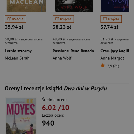
KSIĄŻKA
KSIĄŻKA
KSIĄŻKA
35,94 zł
38,23 zł
37,74 zł
59,90 zł
48,90 zł
51,90 zł
- sugerowana cena
- sugerowana cena
- sugerowana c
detaliczna
detaliczna
detaliczna
Letnie sztormy
Passione. Reno Renado
Czarujący Anglik
McLean Sarah
Anna Wolf
Anna Margot
7,9 (71)
Oceny i recenzje książki
Dwa dni w Paryżu
Średnia ocen:
6.02
/10
Liczba ocen:
940