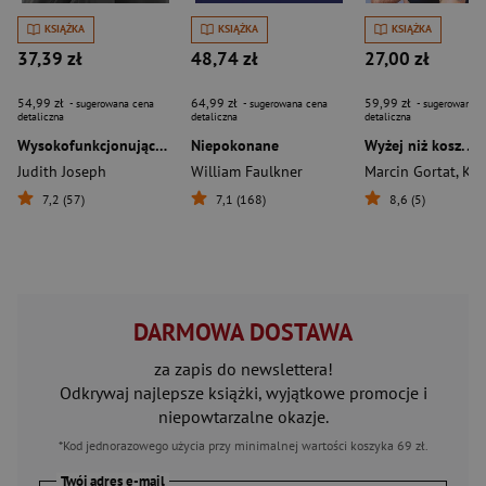
KSIĄŻKA
KSIĄŻKA
KSIĄŻKA
37,39 zł
48,74 zł
27,00 zł
54,99 zł
64,99 zł
59,99 zł
- sugerowana cena
- sugerowana cena
- sugerowana c
detaliczna
detaliczna
detaliczna
Wysokofunkcjonująca depresja. 5 kroków ku zdrowiu
Niepokonane
Judith Joseph
William Faulkner
Marcin Gortat
,
Krystyna R
7,2 (57)
7,1 (168)
8,6 (5)
DARMOWA DOSTAWA
za zapis do newslettera!
Odkrywaj najlepsze książki, wyjątkowe promocje i
niepowtarzalne okazje.
*Kod jednorazowego użycia przy minimalnej wartości koszyka 69 zł.
Twój adres e-mail