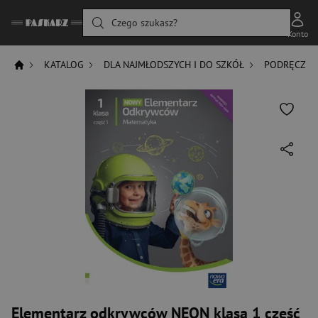
Czego szukasz?
Konto
KATALOG
DLA NAJMŁODSZYCH I DO SZKÓŁ
PODRĘCZNIK
Elementarz odkrywców NEON klasa 1 część