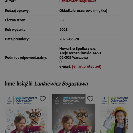
Autor:
Lankiewicz Bogusława
Rodzaj oprawy:
Okładka broszurowa (miękka)
Liczba stron:
88
Rok wydania:
2023
Data premiery:
2023-06-28
Nowa Era Spółka z o.o.
Aleje Jerozolimskie 146D
Podmiot odpowiedzialny:
02-305 Warszawa
PL
e-mail:
[email protected]
Inne książki
Lankiewicz Bogusława