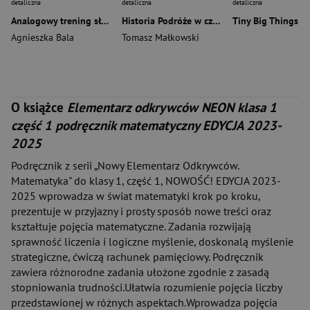
detaliczna
detaliczna
detaliczna
Analogowy trening słuchowy. Poziom wyższy 3-6 lat
Historia Podróże w czasie podręcznik dla klasy 4 szkoły podstawowej EDYCJA 2026
Agnieszka Bala
Tomasz Małkowski
O książce
Elementarz odkrywców NEON klasa 1
część 1 podręcznik matematyczny EDYCJA 2023-
2025
Podręcznik z serii „Nowy Elementarz Odkrywców.
Matematyka" do klasy 1, część 1, NOWOŚĆ! EDYCJA 2023-
2025 wprowadza w świat matematyki krok po kroku,
prezentuje w przyjazny i prosty sposób nowe treści oraz
kształtuje pojęcia matematyczne. Zadania rozwijają
sprawność liczenia i logiczne myślenie, doskonalą myślenie
strategiczne, ćwiczą rachunek pamięciowy. Podręcznik
zawiera różnorodne zadania ułożone zgodnie z zasadą
stopniowania trudności.Ułatwia rozumienie pojęcia liczby
przedstawionej w różnych aspektach.Wprowadza pojęcia