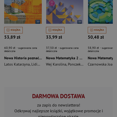
KSIĄŻKA
KSIĄŻKA
KSIĄŻKA
53,89 zł
33,99 zł
50,48 zł
60,90 zł
37,50 zł
58,90 zł
- sugerowana cena
- sugerowana cena
- sugerowana c
detaliczna
detaliczna
detaliczna
Nowa Historia poznać przeszłość 2 SMARTBOOK liceum i technikum zakres podstawowy edycja 2025
Nowa Matematyka 2 maturalne karty pracy zakres rozszerzony EDYCJA 2025
Latos Katarzyna
,
Lidia Leszczyńska
Wej Karolina
,
Ponczek Dorota
Czarnowska Joann
DARMOWA DOSTAWA
za zapis do newslettera!
Odkrywaj najlepsze książki, wyjątkowe promocje i
niepowtarzalne okazje.