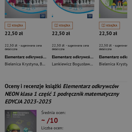
KSIĄŻKA
KSIĄŻKA
KSIĄŻKA
22,50 zł
22,50 zł
22,50 zł
22,50 zł
22,50 zł
22,50 zł
- sugerowana cena
- sugerowana cena
- sugerowana c
detaliczna
detaliczna
detaliczna
Elementarz odkrywców NEON klasa 2 część 1 zeszyt ćwiczeń matematycznych EDYCJA 2024-2026
Elementarz odkrywców NEON klasa 2 część 1 Podręcznik matematyczny EDYCJA 2024-2026
Bielenica Krystyna
,
Bura Maria
,
Kwil Małgorzata
,
Lankiewicz Bogusława
Lankiewicz Bogusława
,
Bielenica Krystyna
Bielenica Krystyn
,
B
Oceny i recenzje książki
Elementarz odkrywców
NEON klasa 1 część 1 podręcznik matematyczny
EDYCJA 2023-2025
Średnia ocen:
~
/10
Liczba ocen: