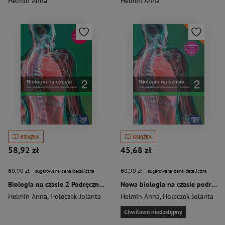
Helmin Anna
Helmin Anna
KSIĄŻKA
KSIĄŻKA
58,92 zł
45,68 zł
60,90 zł
60,90 zł
- sugerowana cena detaliczna
- sugerowana cena detaliczna
Biologia na czasie 2 Podręcznik Zakres podstawowy Szkoła ponadpodstawowa
Nowa biologia na czasie podręcznik 2 liceum i technikum zakres podstawowy EDYCJA 2024
Helmin Anna
,
Holeczek Jolanta
Helmin Anna
,
Holeczek Jolanta
Chwilowo niedostępny