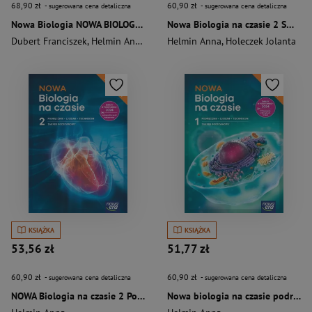
68,90 zł
60,90 zł
- sugerowana cena detaliczna
- sugerowana cena detaliczna
Nowa Biologia NOWA BIOLOGIA NA CZASIE podręcznik część 3 zakres rozszerzony EDYCJA 2026
Nowa Biologia na czasie 2 SMARTBOOK liceum i technikum zakres podstawowy EDYCJA 2026
Dubert Franciszek
,
Helmin Anna
,
Stanisław Krawczyk
Helmin Anna
,
Holeczek Jolanta
KSIĄŻKA
KSIĄŻKA
53,56 zł
51,77 zł
60,90 zł
60,90 zł
- sugerowana cena detaliczna
- sugerowana cena detaliczna
NOWA Biologia na czasie 2 Podręcznik Zakres podstawowy Liceum Technikum
Nowa biologia na czasie podręcznik 1 liceum i technikum zakres podstawowy EDYCJA 2024