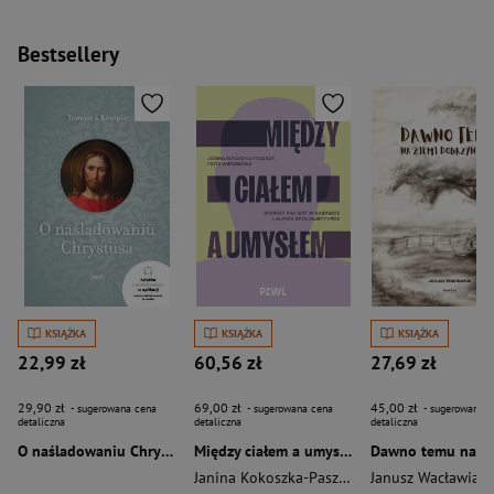
Bestsellery
KSIĄŻKA
KSIĄŻKA
KSIĄŻKA
22,99 zł
60,56 zł
27,69 zł
29,90 zł
69,00 zł
45,00 zł
- sugerowana cena
- sugerowana cena
- sugerowana c
detaliczna
detaliczna
detaliczna
O naśladowaniu Chrystusa wyd. 2026
Między ciałem a umysłem
Janina Kokoszka-Paszkot
,
Piotr Wierzbiński
Janusz Wacławiak