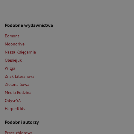
Podobne wydawnictwa
Egmont
Moondrive
Nasza Księgarnia
Olesiejuk
Wilga
Znak Literanova
Zielona Sowa
Media Rodzina
OdyseYA
HarperKids
Podobni autorzy
Praca zbiorowa